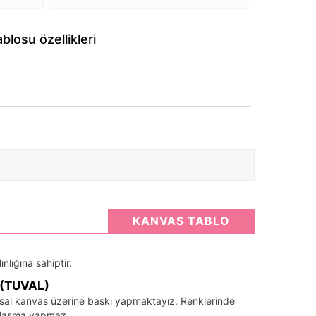
losu özellikleri
KANVAS TABLO
nlığına sahiptir.
(TUVAL)
santsal kanvas üzerine baskı yapmaktayız. Renklerinde
llaşma yapmaz.