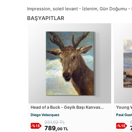
Impression, soleil levant - İzlenim, Gün Doğumu -
BAŞYAPITLAR
Head of a Buck - Geyik Başı Kanvas
Young 
Tablosu
Beach K
Diego Velazquez
Paul Gus
931,02 TL
789,
00 TL