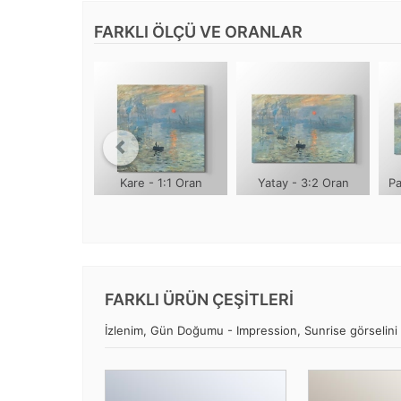
FARKLI ÖLÇÜ VE ORANLAR
Kare - 1:1 Oran
Yatay - 3:2 Oran
Pa
FARKLI ÜRÜN ÇEŞİTLERİ
İzlenim, Gün Doğumu - Impression, Sunrise görselini 3 