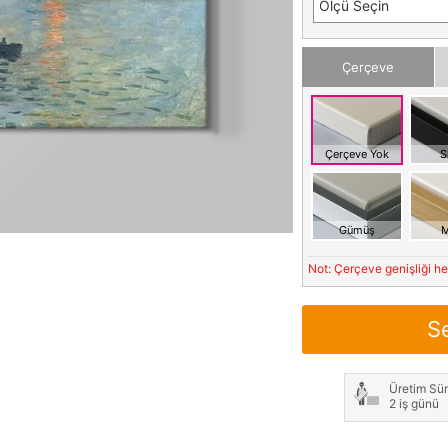
Ölçü Seçin
Çerçeve
Çerçeve Yok
S
Gümüş
M
Not: Çerçeve genişliği h
S
Üretim Sür
2 iş günü