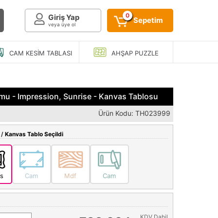
0
Giriş Yap
Sepetim
veya üye ol
CAM KESIM
TABLASI
AHŞAP
PUZZLE
mu - Impression, Sunrise - Kanvas Tablosu
Ürün Kodu: TH023999
 /
Kanvas Tablo Seçildi
s
Cam
Mdf
Cam
KDV Dahil