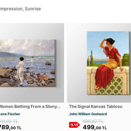
 Impression, Sunrise
Women Bathing From a Stony
The Signal Kanvas Tablosu
anvas Tablosu
tave Fischer
John William Godward
931,02 TL
588,82 TL
789,
499,
00 TL
00 TL