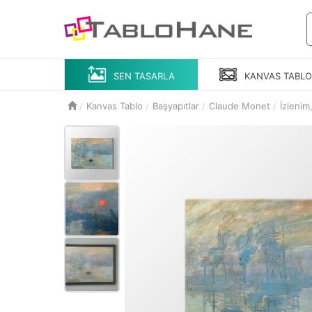
SEN TASARLA
KANVAS
TABL
Kanvas Tablo
Başyapıtlar
Claude Monet
İzleni