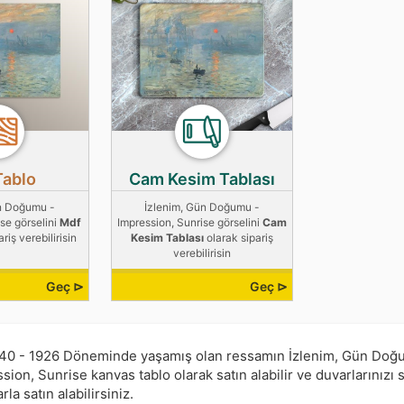
Tablo
Cam Kesim Tablası
ün Doğumu -
İzlenim, Gün Doğumu -
se görselini
Mdf
Impression, Sunrise görselini
Cam
riş verebilirisin
Kesim Tablası
olarak sipariş
verebilirisin
Geç ⊳
Geç ⊳
40 - 1926 Döneminde yaşamış olan ressamın İzlenim, Gün Doğu
ion, Sunrise kanvas tablo olarak satın alabilir ve duvarlarınızı s
la satın alabilirsiniz.