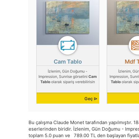
Cam Tablo
Mdf 
İzlenim, Gün Doğumu -
İzlenim, G
Impression, Sunrise görselini
Cam
Impression, Sunri
Tablo
olarak sipariş verebilirisin
Tablo
olarak sipa
Geç ⊳
Bu çalışma
Claude Monet
tarafından yapılmıştır.
18
eserlerinden biridir. İzlenim, Gün Doğumu - Impress
toplam
5.0
puan ve
789.00
TL den başlayan fiyatlar