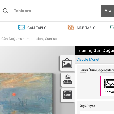
Ara
O
CAM
TABLO
MDF
TABLO
m, Gün Doğumu - Impression, Sunrise
İzlenim, Gün Doğu
Claude Monet
Farklı Ürün Seçenekleri
Kanva
Ölçü/Fiyat