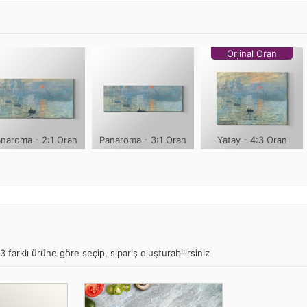
Orjinal Oran
naroma - 2:1 Oran
Panaroma - 3:1 Oran
Yatay - 4:3 Oran
farklı ürüne göre seçip, sipariş oluşturabilirsiniz