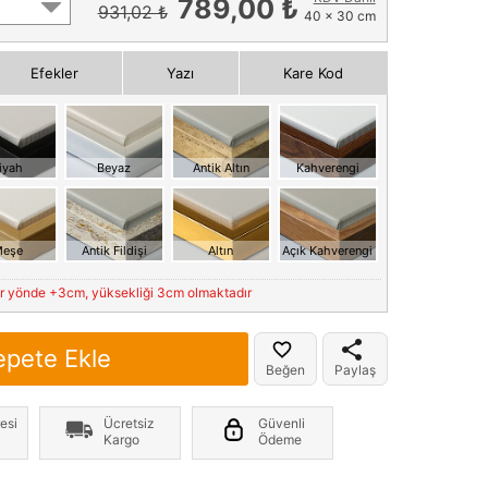
789,00 ₺
931,02 ₺
40 x 30 cm
Efekler
Yazı
Kare Kod
iyah
Beyaz
Antik Altın
Kahverengi
eşe
Antik Fildişi
Altın
Açık Kahverengi
er yönde +3cm, yüksekliği 3cm olmaktadır
epete Ekle
Beğen
Paylaş
esi
Ücretsiz
Güvenli
Kargo
Ödeme