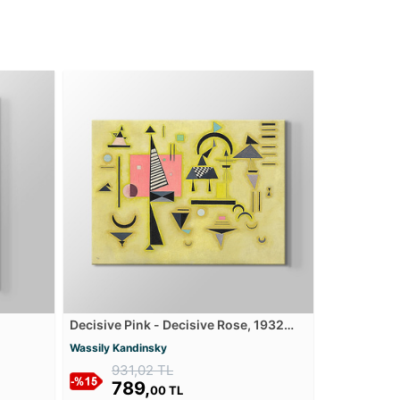
Decisive Pink - Decisive Rose, 1932
Kanvas Tablosu
Wassily Kandinsky
931,02 TL
789,
00 TL