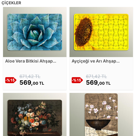
ÇIÇEKLER
Aloe Vera Bitkisi Ahşap
Ayçiçeği ve Arı Ahşap
Puzzle
Puzzle
671,42 TL
671,42 TL
569,
569,
00 TL
00 TL