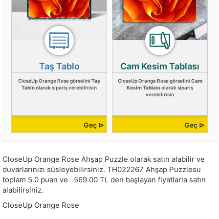
Taş Tablo
Cam Kesim Tablası
CloseUp Orange Rose görselini
Taş
CloseUp Orange Rose görselini
Cam
Tablo
olarak sipariş verebilirisin
Kesim Tablası
olarak sipariş
verebilirisin
Geç ⊳
Geç ⊳
CloseUp Orange Rose Ahşap Puzzle olarak satın alabilir ve
duvarlarınızı süsleyebilirsiniz.
TH022267
Ahşap Puzzlesu
toplam
5.0
puan ve
569.00
TL den başlayan fiyatlarla satın
alabilirsiniz.
CloseUp Orange Rose