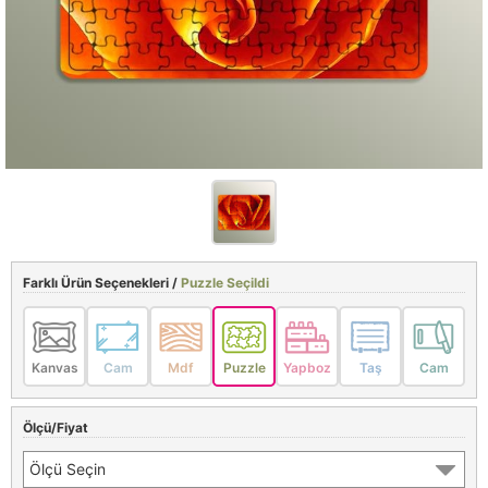
Farklı Ürün Seçenekleri /
Puzzle Seçildi
Kanvas
Cam
Mdf
Puzzle
Yapboz
Taş
Cam
Ölçü/Fiyat
Ölçü Seçin