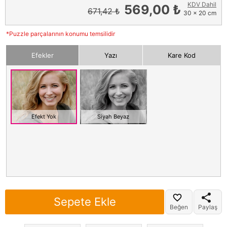
KDV Dahil
569,00 ₺
671,42 ₺
30 x 20 cm
*Puzzle parçalarının konumu temsilidir
Efekler
Yazı
Kare Kod
Efekt Yok
Siyah Beyaz
Sepete Ekle
Beğen
Paylaş