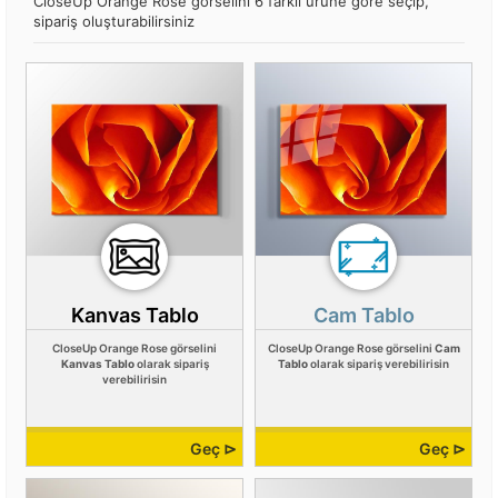
CloseUp Orange Rose görselini 6 farklı ürüne göre seçip,
sipariş oluşturabilirsiniz
Kanvas Tablo
Cam Tablo
CloseUp Orange Rose görselini
CloseUp Orange Rose görselini
Cam
Kanvas Tablo
olarak sipariş
Tablo
olarak sipariş verebilirisin
verebilirisin
Geç ⊳
Geç ⊳