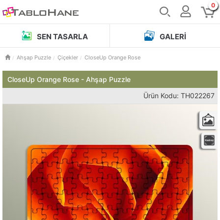
0
SEN TASARLA
GALERI
Ahşap Puzzle
Çiçekler
CloseUp Orange Rose
CloseUp Orange Rose - Ahşap Puzzle
Ürün Kodu: TH022267