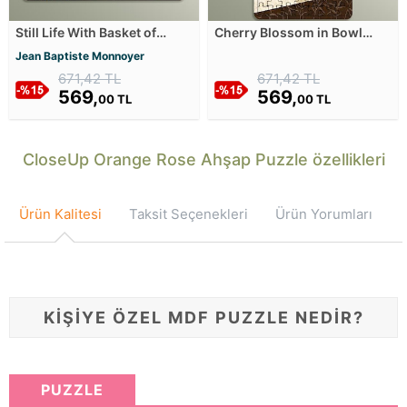
Still Life With Basket of
Cherry Blossom in Bowl
Flowers - Çiçek Sepeti
Ahşap Puzzle
Jean Baptiste Monnoyer
Ahşap Puzzle
671,42 TL
671,42 TL
569,
569,
00 TL
00 TL
CloseUp Orange Rose Ahşap Puzzle özellikleri
Ürün Kalitesi
Taksit Seçenekleri
Ürün Yorumları
KİŞİYE ÖZEL MDF PUZZLE NEDİR?
PUZZLE