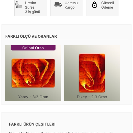
Üretim
Ücretsiz
Güvenli
Süresi
Kargo
Ödeme
3 iş günü
FARKLI ÖLÇÜ VE ORANLAR
Orjinal Oran
Yatay - 3:2 Oran
Dikey - 2:3 Oran
FARKLI ÜRÜN ÇEŞİTLERİ