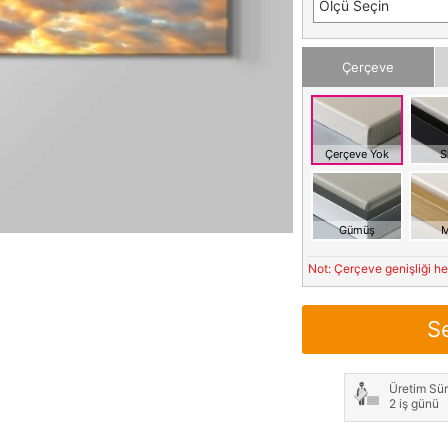
Ölçü Seçin
Çerçeve
Çerçeve Yok
S
Gümüş
M
Not: Çerçeve genişliği h
S
Üretim Sür
2 iş günü