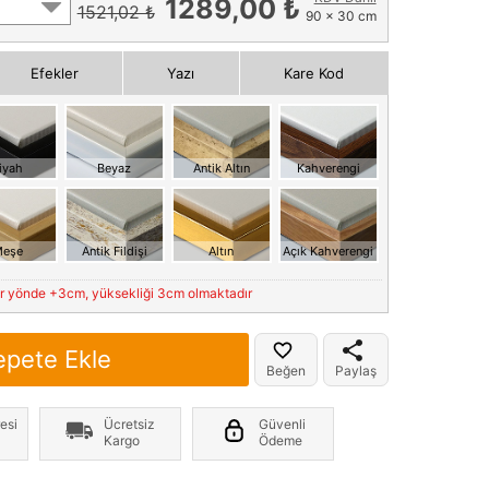
1289,00 ₺
1521,02 ₺
90 x 30 cm
Efekler
Yazı
Kare Kod
iyah
Beyaz
Antik Altın
Kahverengi
eşe
Antik Fildişi
Altın
Açık Kahverengi
er yönde +3cm, yüksekliği 3cm olmaktadır
epete Ekle
Beğen
Paylaş
esi
Ücretsiz
Güvenli
Kargo
Ödeme