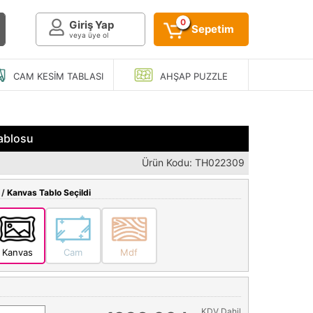
0
Giriş Yap
Sepetim
veya üye ol
CAM KESIM
TABLASI
AHŞAP
PUZZLE
ablosu
Ürün Kodu: TH022309
 /
Kanvas Tablo Seçildi
Kanvas
Cam
Mdf
KDV Dahil