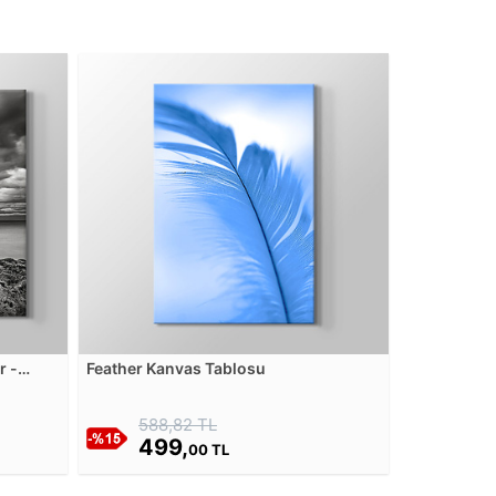
r -
Feather Kanvas Tablosu
588,82 TL
499,
00 TL