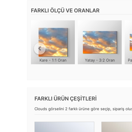
FARKLI ÖLÇÜ VE ORANLAR
Kare - 1:1 Oran
Yatay - 3:2 Oran
Pa
FARKLI ÜRÜN ÇEŞİTLERİ
Clouds görselini 2 farklı ürüne göre seçip, sipariş oluş