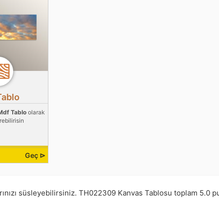
Tablo
Mdf Tablo
olarak
ebilirisin
Geç ⊳
ınızı süsleyebilirsiniz.
TH022309
Kanvas Tablosu toplam
5.0
p