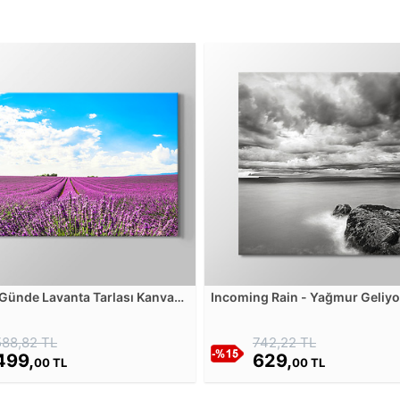
 Günde Lavanta Tarlası Kanvas
Incoming Rain - Yağmur Geliyo
u
Siyah Beyaz Kanvas Tablosu
588,82 TL
742,22 TL
499,
629,
00 TL
00 TL