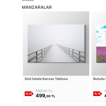
MANZARALAR
Sisli İskele Kanvas Tablosu
Bulutlu
Tablos
588,82 TL
499,
00 TL