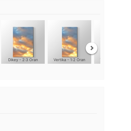
Dikey - 2:3 Oran
Vertika - 1:2 Oran
Vertika - 1:3 Ora