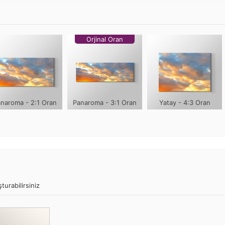
Orjinal Oran
naroma - 2:1 Oran
Panaroma - 3:1 Oran
Yatay - 4:3 Oran
turabilirsiniz