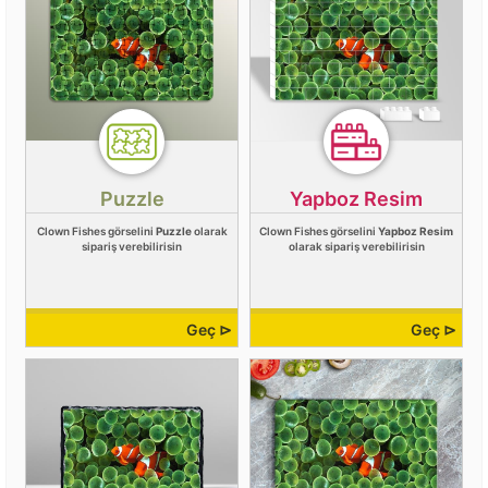
Puzzle
Yapboz Resim
Clown Fishes görselini
Puzzle
olarak
Clown Fishes görselini
Yapboz Resim
sipariş verebilirisin
olarak sipariş verebilirisin
Geç ⊳
Geç ⊳