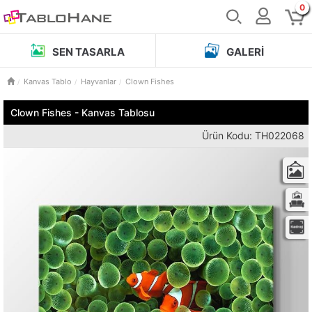
0
SEN TASARLA
GALERI
Kanvas Tablo
Hayvanlar
Clown Fishes
Clown Fishes - Kanvas Tablosu
Ürün Kodu: TH022068