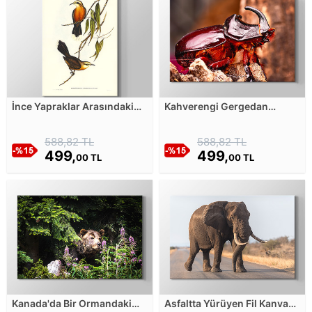
İnce Yapraklar Arasındaki
Kahverengi Gergedan
Kuşlar - 2 Kanvas Tablosu
Böceği - Yakın Çekim
Kanvas Tablosu
588,82 TL
588,82 TL
499,
499,
00 TL
00 TL
Kanada'da Bir Ormandaki
Asfaltta Yürüyen Fil Kanvas