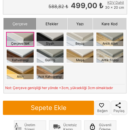
KDV Dahil
499,00 ₺
588,82 ₺
30 x 20 cm
Çerçeve
Efekler
Yazı
Kare Kod
Çerçeve Yok
Siyah
Beyaz
Antik Altın
Kahverengi
Gümüş
Meşe
Antik Fildişi
Altın
Açık Kahverengi
Not: Çerçeve genişliği her yönde +3cm, yüksekliği 3cm olmaktadır
Sepete Ekle
Beğen
Paylaş
Üretim
Ücretsiz
Güvenli
Süresi
Kargo
Ödeme