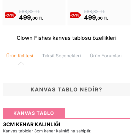
Boz Ayısı Kanvas Tablosu
Tablosu
588,82 TL
588,82 TL
499,
499,
00 TL
00 TL
Clown Fishes kanvas tablosu özellikleri
Ürün Kalitesi
Taksit Seçenekleri
Ürün Yorumları
KANVAS TABLO NEDİR?
KANVAS TABLO
3CM KENAR KALINLIĞI
Kanvas tablolar 3cm kenar kalınlığına sahiptir.