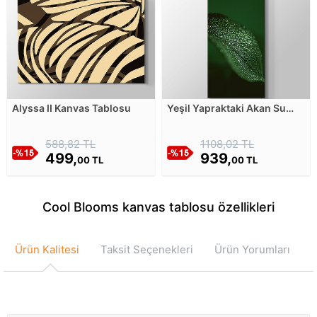
Alyssa II Kanvas Tablosu
Yeşil Yapraktaki Akan Su
Damlaları - Yakın Çekim
Kanvas Tablosu
588,82 TL
1108,02 TL
499,
939,
00 TL
00 TL
Cool Blooms kanvas tablosu özellikleri
Ürün Kalitesi
Taksit Seçenekleri
Ürün Yorumları