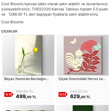
Cool Blooms kanvas tablo olarak satın alabilir ve duvarlarınızı
süsleyebilirsiniz.
TH022320
Kanvas Tablosu toplam
5.0
puan
ve
1289.00
TL den başlayan fiyatlarla satın alabilirsiniz.
Cool Blooms
ÇIÇEKLER
Beyaz Zeminde Bardağın
Çiçek Üzerindeki Horoz ve
İçindeki Sarı Lale Kanvas
Kelebekler Kanvas Tablosu
Tablosu
588,82 TL
742,22 TL
499,
629,
00 TL
00 TL