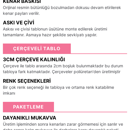
KENAR BASKISI
Orijinal resmin bütünlüğü bozulmadan dokusu devam etirilerek
kenar payları verilir.
ASKI VE ÇIVI
Askısı ve çivisi tablonun üsütüne monte edilerek üretimi
tamamlanır. Asmaya hazır şekilde sevkiyatı yapılır.
ÇERÇEVELİ TABLO
3CM ÇERÇEVE KALINLIĞI
Çerçeve ile tablo arasında 2cm boşluk bulunmaktadır bu durum
tabloya fark katmaktadır. Çerçeveler poliüretan'den üretlmiştir
RENK SEÇENEKLERI
Bir çok renk seçeneği ile tabloya ve ortama renk katabilme
imkanı
PAKETLEME
DAYANIKLI MUKAVVA
Üretim işleminden sonra kenarları zarar görmemesi için sarılır ve
daha sonra kalın mukavva ile darbelere karşı dayanıklı paketi