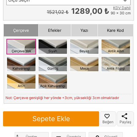
KDV Dahil
1289,00 ₺
1521,02 ₺
90 x 30 cm
Çerçeve
Efekler
Yazı
Kare Kod
Çerçeve Yok
Siyah
Beyaz
Antik Altın
Kahverengi
Gümüş
Meşe
Antik Fildişi
Altın
Açık Kahverengi
Not: Çerçeve genişliği her yönde +3cm, yüksekliği 3cm olmaktadır
Sepete Ekle
Beğen
Paylaş
Üretim
Ücretsiz
Güvenli