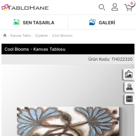
0
SEN TASARLA
GALERI
Kanvas Tablo
Çiçekler
Cool Blooms
Cool Blooms - Kanvas Tablosu
Ürün Kodu: TH022320