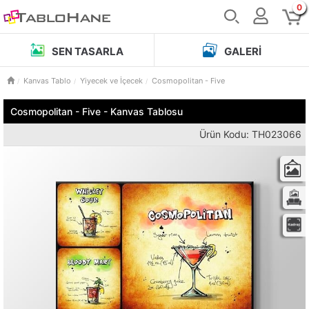
0
SEN TASARLA
GALERI
Kanvas Tablo
Yiyecek ve İçecek
Cosmopolitan - Five
Cosmopolitan - Five - Kanvas Tablosu
Ürün Kodu: TH023066