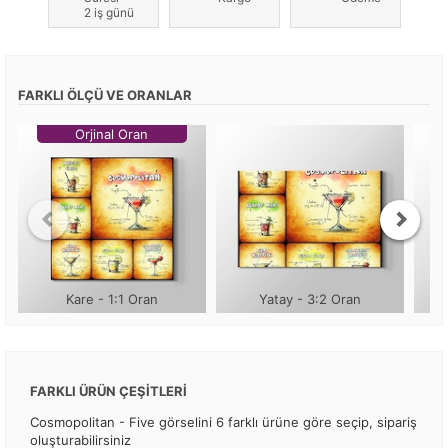
2 iş günü
FARKLI ÖLÇÜ VE ORANLAR
Orjinal Oran
Kare - 1:1 Oran
Yatay - 3:2 Oran
FARKLI ÜRÜN ÇEŞİTLERİ
Cosmopolitan - Five görselini 6 farklı ürüne göre seçip, sipariş
oluşturabilirsiniz