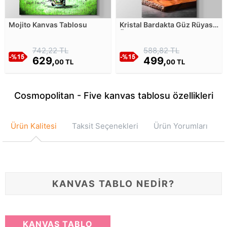
Mojito Kanvas Tablosu
Kristal Bardakta Güz Rüyası
Üzüm Kokteyli Kanvas
Tablosu
742,22 TL
588,82 TL
629,
499,
00 TL
00 TL
Cosmopolitan - Five kanvas tablosu özellikleri
Ürün Kalitesi
Taksit Seçenekleri
Ürün Yorumları
KANVAS TABLO NEDİR?
KANVAS TABLO