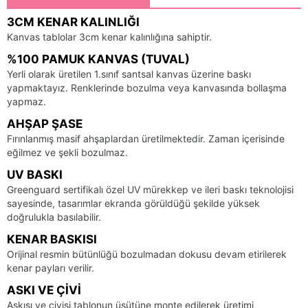
3CM KENAR KALINLIĞI
Kanvas tablolar 3cm kenar kalınlığına sahiptir.
%100 PAMUK KANVAS (TUVAL)
Yerli olarak üretilen 1.sınıf santsal kanvas üzerine baskı
yapmaktayız. Renklerinde bozulma veya kanvasında bollaşma
yapmaz.
AHŞAP ŞASE
Fırınlanmış masif ahşaplardan üretilmektedir. Zaman içerisinde
eğilmez ve şekli bozulmaz.
UV BASKI
Greenguard sertifikalı özel UV mürekkep ve ileri baskı teknolojisi
sayesinde, tasarımlar ekranda görüldüğü şekilde yüksek
doğrulukla basılabilir.
KENAR BASKISI
Orijinal resmin bütünlüğü bozulmadan dokusu devam etirilerek
kenar payları verilir.
ASKI VE ÇIVI
Askısı ve çivisi tablonun üsütüne monte edilerek üretimi