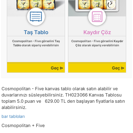
Taş Tablo
Kaydır Çöz
Cosmopolitan - Five görselini
Taş
Cosmopolitan - Five görselini
Kaydır
Tablo
olarak sipariş verebilirisin
Çöz
olarak sipariş verebilirisin
Geç ⊳
Geç ⊳
Cosmopolitan - Five kanvas tablo olarak satın alabilir ve
duvarlarınızı süsleyebilirsiniz.
TH023066
Kanvas Tablosu
toplam
5.0
puan ve
629.00
TL den başlayan fiyatlarla satın
alabilirsiniz.
bar tabloları
Cosmopolitan + Five