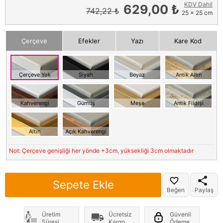
KDV Dahil
629,00 ₺
742,22 ₺
25 x 25 cm
Çerçeve
Efekler
Yazı
Kare Kod
Çerçeve Yok
Siyah
Beyaz
Antik Altın
Kahverengi
Gümüş
Meşe
Antik Fildişi
Altın
Açık Kahverengi
Not: Çerçeve genişliği her yönde +3cm, yüksekliği 3cm olmaktadır
Sepete Ekle
Beğen
Paylaş
Üretim
Ücretsiz
Güvenli
Süresi
Kargo
Ödeme