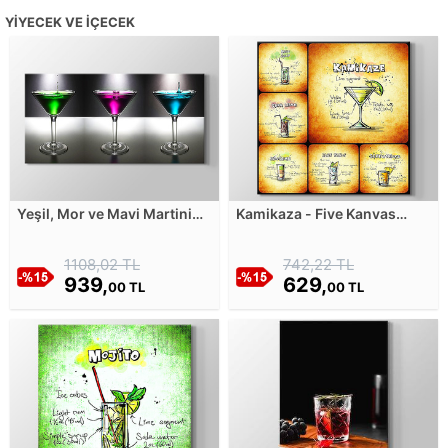
YIYECEK VE İÇECEK
Yeşil, Mor ve Mavi Martini
Kamikaza - Five Kanvas
Kadehleri Kanvas Tablosu
Tablosu
1108,02 TL
742,22 TL
939,
629,
00 TL
00 TL