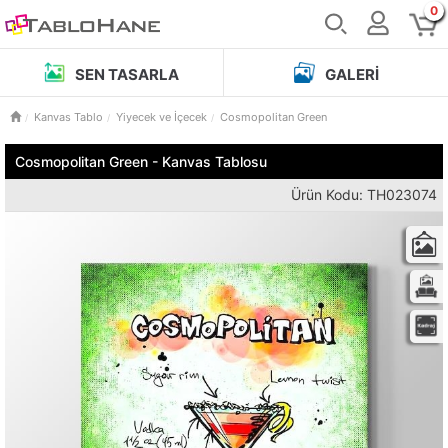
0
SEN TASARLA
GALERI
Kanvas Tablo
Yiyecek ve İçecek
Cosmopolitan Green
Cosmopolitan Green - Kanvas Tablosu
Ürün Kodu: TH023074