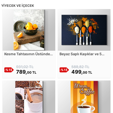
YIYECEK VE İÇECEK
Kesme Tahtasının Üstündeki
Beyaz Saplı Kaşıklar ve 5
Paslı Tenceredeki Limonlar
Çeşit Baharat Kanvas
Kanvas Tablosu
Tablosu
931,02 TL
588,82 TL
789,
499,
00 TL
00 TL