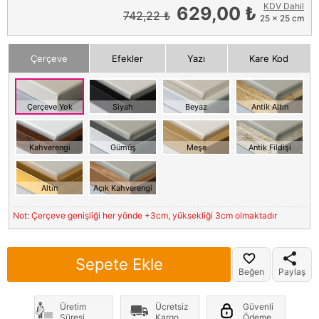
KDV Dahil
629,00 ₺
742,22 ₺
25 x 25 cm
Çerçeve
Efekler
Yazı
Kare Kod
Çerçeve Yok
Siyah
Beyaz
Antik Altın
Kahverengi
Gümüş
Meşe
Antik Fildişi
Altın
Açık Kahverengi
Not: Çerçeve genişliği her yönde +3cm, yüksekliği 3cm olmaktadır
Sepete Ekle
Beğen
Paylaş
Üretim
Ücretsiz
Güvenli
Süresi
Kargo
Ödeme