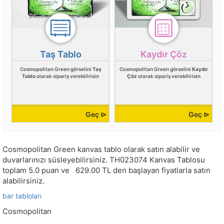
Taş Tablo
Kaydır Çöz
Cosmopolitan Green görselini
Taş
Cosmopolitan Green görselini
Kaydır
Tablo
olarak sipariş verebilirisin
Çöz
olarak sipariş verebilirisin
Geç ⊳
Geç ⊳
Cosmopolitan Green kanvas tablo olarak satın alabilir ve
duvarlarınızı süsleyebilirsiniz.
TH023074
Kanvas Tablosu
toplam
5.0
puan ve
629.00
TL den başlayan fiyatlarla satın
alabilirsiniz.
bar tabloları
Cosmopolitan