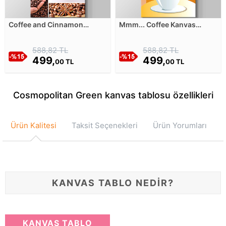
Coffee and Cinnamon
Mmm... Coffee Kanvas
Kanvas Tablosu
Tablosu
588,82 TL
588,82 TL
499,
499,
00 TL
00 TL
Cosmopolitan Green kanvas tablosu özellikleri
Ürün Kalitesi
Taksit Seçenekleri
Ürün Yorumları
KANVAS TABLO NEDİR?
KANVAS TABLO