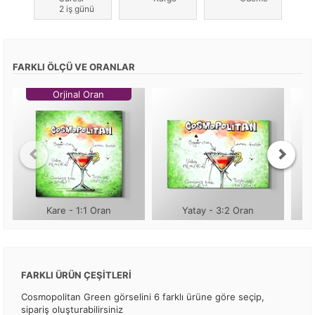
2 iş günü
FARKLI ÖLÇÜ VE ORANLAR
Orjinal Oran
Kare - 1:1 Oran
Yatay - 3:2 Oran
FARKLI ÜRÜN ÇEŞİTLERİ
Cosmopolitan Green görselini 6 farklı ürüne göre seçip,
sipariş oluşturabilirsiniz