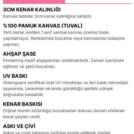
3CM KENAR KALINLIĞI
Kanvas tablolar 3cm kenar kalınlığına sahiptir.
%100 PAMUK KANVAS (TUVAL)
Yerli olarak üretilen 1.sınıf santsal kanvas üzerine baskı
yapmaktayız. Renklerinde bozulma veya kanvasında bollaşma
yapmaz.
AHŞAP ŞASE
Fırınlanmış masif ahşaplardan üretilmektedir. Zaman içerisinde
eğilmez ve şekli bozulmaz.
UV BASKI
Greenguard sertifikalı özel UV mürekkep ve ileri baskı teknolojisi
sayesinde, tasarımlar ekranda görüldüğü şekilde yüksek
doğrulukla basılabilir.
KENAR BASKISI
Orijinal resmin bütünlüğü bozulmadan dokusu devam etirilerek
kenar payları verilir.
ASKI VE ÇIVI
Askısı ve çivisi tablonun üsütüne monte edilerek üretimi