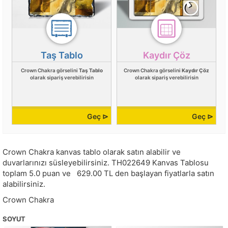
Taş Tablo
Kaydır Çöz
Crown Chakra görselini
Taş Tablo
Crown Chakra görselini
Kaydır Çöz
olarak sipariş verebilirisin
olarak sipariş verebilirisin
Geç ⊳
Geç ⊳
Crown Chakra kanvas tablo olarak satın alabilir ve
duvarlarınızı süsleyebilirsiniz.
TH022649
Kanvas Tablosu
toplam
5.0
puan ve
629.00
TL den başlayan fiyatlarla satın
alabilirsiniz.
Crown Chakra
SOYUT