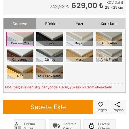
KDV Dahil
629,00 ₺
742,22 ₺
25 x 25 cm
Çerçeve
Efekler
Yazı
Kare Kod
Çerçeve Yok
Siyah
Beyaz
Antik Altın
Kahverengi
Gümüş
Meşe
Antik Fildişi
Altın
Açık Kahverengi
Not: Çerçeve genişliği her yönde +3cm, yüksekliği 3cm olmaktadır
Sepete Ekle
Beğen
Paylaş
Üretim
Ücretsiz
Güvenli
Süresi
Kargo
Ödeme