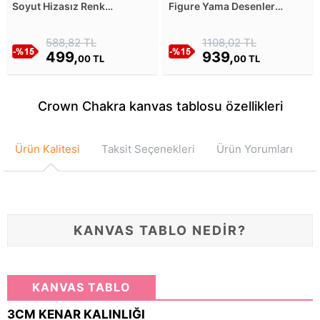
Soyut Hizasız Renk
Figure Yama Desenler
Hareketleri Kanvas Tablosu
Kanvas Tablosu
588,82 TL
1108,02 TL
499,
939,
00 TL
00 TL
Crown Chakra kanvas tablosu özellikleri
Ürün Kalitesi
Taksit Seçenekleri
Ürün Yorumları
KANVAS TABLO NEDİR?
KANVAS TABLO
3CM KENAR KALINLIĞI