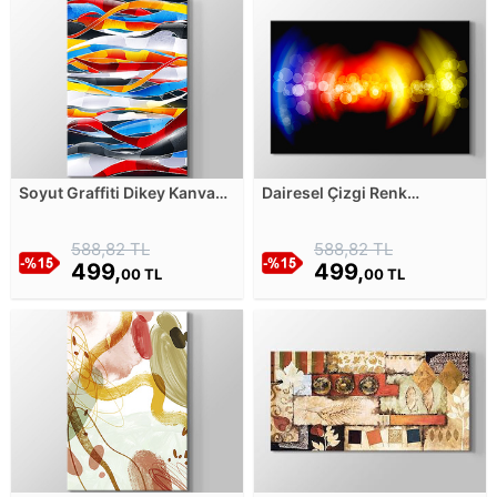
Soyut Graffiti Dikey Kanvas
Dairesel Çizgi Renk
Tablosu
Parlamaları Kanvas Tablosu
588,82 TL
588,82 TL
499,
499,
00 TL
00 TL