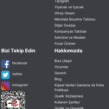
Tipografi
Yiyecek ve İçecek
Vitray Desen
Mandala Boyama Tablosu
Diğer Sıradışı
Kampanyalı Tablolar
Sektörel ve Mesleki
Fırsat Ürünler
Bizi Takip Edin
Hakkımızda
Bize Ulaşın
facebook
Yorumlar
Garanti
twitter
Blog
instagram
Kişisel Verileri Saklama Ve İmha
Politikası
Üyelik Sözleşmesi
Kullanım Şartları
Gizlilik ve Güvenlik