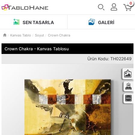
0
SEN TASARLA
GALERI
Kanvas Tablo
Soyut
Crown Chakra
Crown Chakra - Kanvas Tablosu
Ürün Kodu: TH022649