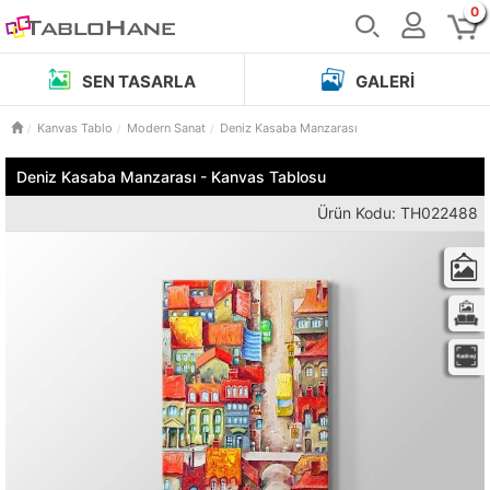
0
SEN TASARLA
GALERI
Kanvas Tablo
Modern Sanat
Deniz Kasaba Manzarası
Deniz Kasaba Manzarası - Kanvas Tablosu
Ürün Kodu: TH022488