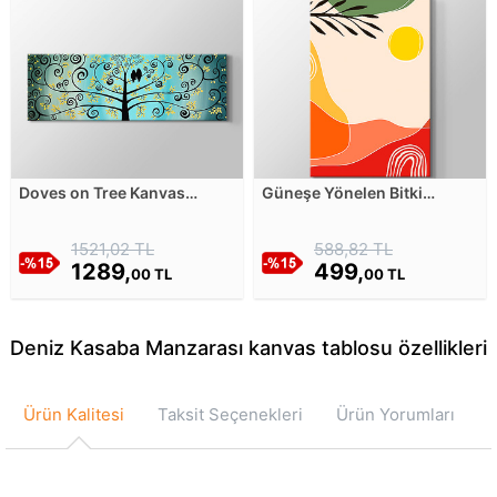
Doves on Tree Kanvas
Güneşe Yönelen Bitki
Tablosu
Kanvas Tablosu
1521,02 TL
588,82 TL
1289,
499,
00 TL
00 TL
Deniz Kasaba Manzarası kanvas tablosu özellikleri
Ürün Kalitesi
Taksit Seçenekleri
Ürün Yorumları