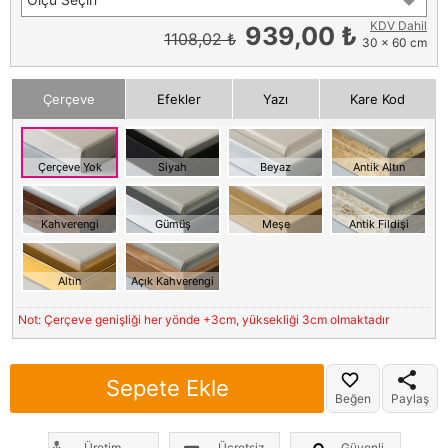
KDV Dahil
939,00 ₺
1108,02 ₺
30 x 60 cm
Çerçeve
Efekler
Yazı
Kare Kod
Çerçeve Yok
Siyah
Beyaz
Antik Altın
Kahverengi
Gümüş
Meşe
Antik Fildişi
Altın
Açık Kahverengi
Not: Çerçeve genişliği her yönde +3cm, yüksekliği 3cm olmaktadır
Sepete Ekle
Beğen
Paylaş
Üretim
Ücretsiz
Güvenli