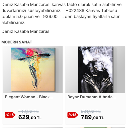
Deniz Kasaba Manzarası kanvas tablo olarak satın alabilir ve
duvarlarınızı süsleyebilirsiniz.
TH022488
Kanvas Tablosu
toplam
5.0
puan ve
939.00
TL den başlayan fiyatlarla satın
alabilirsiniz.
Deniz Kasaba Manzarası
MODERN SANAT
Elegant Woman - Black
Beyaz Dumanın Altında
Gloves Kanvas Tablosu
Siyahi Kadın - Vücut
Boyama Sanatı Kanvas
742,22 TL
931,02 TL
Tablosu
629,
789,
00 TL
00 TL