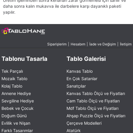
Üretim işleminden sonra kenarları zarar görmemesi için sarılır ve
daha sonra kalın mukavva ile darbelere karşı dayanıklı paketi
yapılır.
Siparişlerim
|
Hesabım
|
İade ve Değişim
|
İletişim
Tablonu Tasarla
Tablo Galerisi
Tek Parçalı
Kanvas Tablo
Mozaik Tablo
En Çok Satanlar
Kolaj Tablo
Sanatçılar
Annene Hediye
Kanvas Tablo Ölçü ve Fiyatları
Sevgiline Hediye
Cam Tablo Ölçü ve Fiyatları
Bebek ve Çocuk
Mdf Tablo Ölçü ve Fiyatları
Doğum Günü
Ahşap Puzzle Ölçü ve Fiyatları
Evlilik ve Nişan
Çerçeve Modelleri
Farklı Tasarımlar
Atatürk