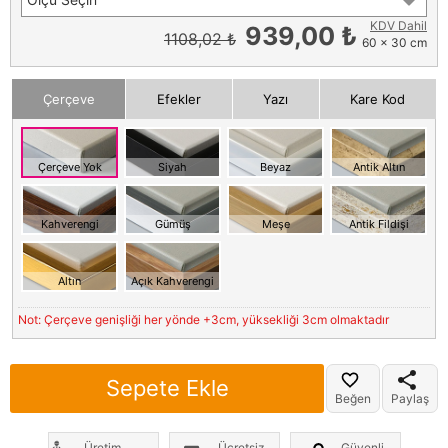
KDV Dahil
939,00 ₺
1108,02 ₺
60 x 30 cm
Çerçeve
Efekler
Yazı
Kare Kod
Çerçeve Yok
Siyah
Beyaz
Antik Altın
Kahverengi
Gümüş
Meşe
Antik Fildişi
Altın
Açık Kahverengi
Not: Çerçeve genişliği her yönde +3cm, yüksekliği 3cm olmaktadır
Sepete Ekle
Beğen
Paylaş
Üretim
Ücretsiz
Güvenli