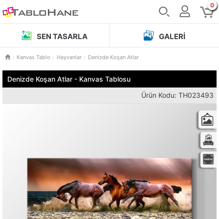
0
SEN TASARLA
GALERI
Kanvas Tablo
Hayvanlar
Denizde Koşan Atlar
Denizde Koşan Atlar - Kanvas Tablosu
Ürün Kodu: TH023493