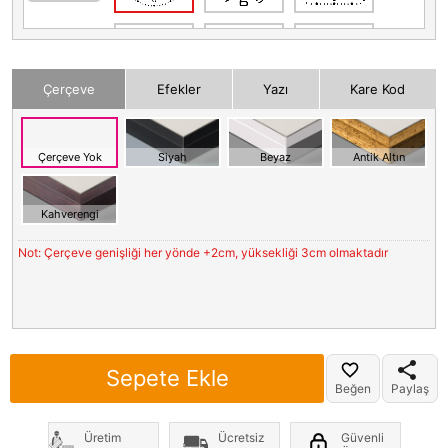
Çerçeve
Efekler
Yazı
Kare Kod
Çerçeve Yok
Siyah
Beyaz
Antik Altın
Kahverengi
Not: Çerçeve genişliği her yönde +2cm, yüksekliği 3cm olmaktadır
Sepete Ekle
Beğen
Paylaş
Üretim
Ücretsiz
Güvenli