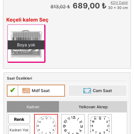
KDV Dahil
689,00 ₺
813,02 ₺
30 x 30 cm
Keçeli kalem Seç
Boya yok
Saat Özelikleri
Mdf Saat
Cam Saat
Kadran
Yelkovan Akrep
Renk
Kadran Yok