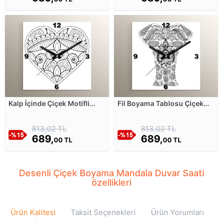
Kalp İçinde Çiçek Motifli
Fil Boyama Tablosu Çiçek
Mandala Boyama Duvar
Desenli Duvar Saati
Saati
813,02 TL
813,02 TL
689,
689,
00 TL
00 TL
Desenli Çiçek Boyama Mandala Duvar Saati
özellikleri
Ürün Kalitesi
Taksit Seçenekleri
Ürün Yorumları