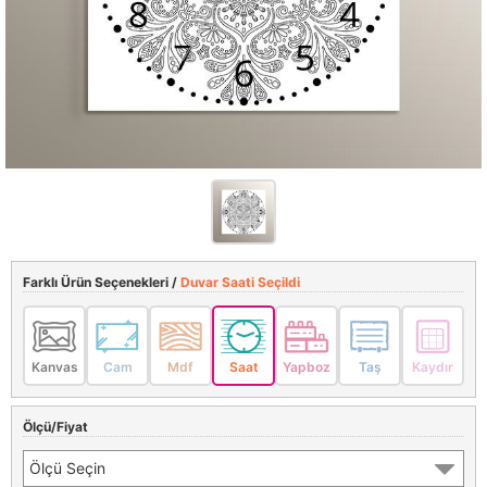
Farklı Ürün Seçenekleri /
Duvar Saati Seçildi
Kanvas
Cam
Mdf
Saat
Yapboz
Taş
Kaydır
Ölçü/Fiyat
Ölçü Seçin