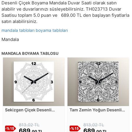
Desenli Çiçek Boyama Mandala Duvar Saati olarak satın
alabilir ve duvarlarınızı süsleyebilirsiniz.
TH023713
Duvar
Saatisu toplam
5.0
puan ve
689.00
TL den başlayan fiyatlarla
satın alabilirsiniz.
mandala tabloları
boyama tabloları
Mandala
MANDALA BOYAMA TABLOSU
Sekizgen Çiçek Desenli
Tam Zemin Yoğun Desenli
Mandala Boyama Duvar
Mandala Boyama Duvar
Saati
Saati
813,02 TL
813,02 TL
689,
689,
00 TL
00 TL