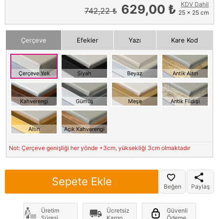
KDV Dahil
629,00 ₺
742,22 ₺
25 x 25 cm
Çerçeve
Efekler
Yazı
Kare Kod
Çerçeve Yok
Siyah
Beyaz
Antik Altın
Kahverengi
Gümüş
Meşe
Antik Fildişi
Altın
Açık Kahverengi
Not: Çerçeve genişliği her yönde +3cm, yüksekliği 3cm olmaktadır
Sepete Ekle
Beğen
Paylaş
Üretim
Ücretsiz
Güvenli
Süresi
Kargo
Ödeme