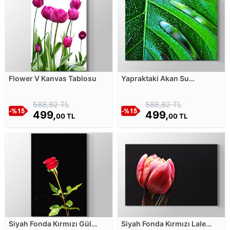
Flower V Kanvas Tablosu
Yapraktaki Akan Su
Damlaları - Yakın Çekim
Kanvas Tablosu
588,82 TL
588,82 TL
499,
499,
00 TL
00 TL
Siyah Fonda Kırmızı Gül
Siyah Fonda Kırmızı Lale