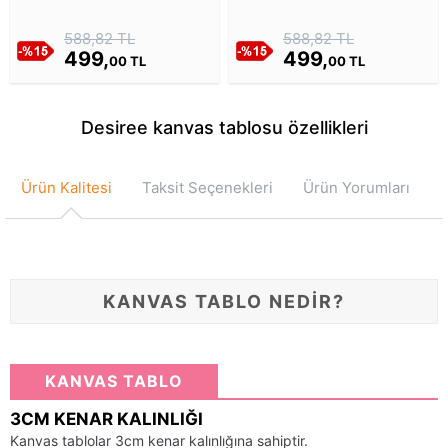
Kanvas Tablosu
Kanvas Tablosu
588,82 TL
588,82 TL
499,
499,
00 TL
00 TL
Desiree kanvas tablosu özellikleri
Ürün Kalitesi
Taksit Seçenekleri
Ürün Yorumları
KANVAS TABLO NEDİR?
KANVAS TABLO
3CM KENAR KALINLIĞI
Kanvas tablolar 3cm kenar kalınlığına sahiptir.