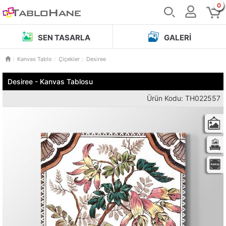
0
SEN TASARLA
GALERI
Kanvas Tablo
Çiçekler
Desiree
Desiree - Kanvas Tablosu
Ürün Kodu: TH022557