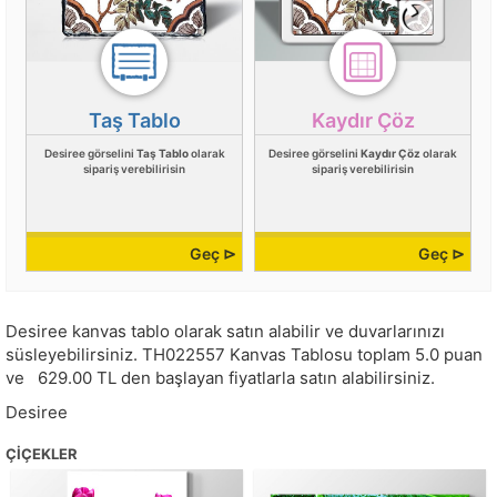
Taş Tablo
Kaydır Çöz
Desiree görselini
Taş Tablo
olarak
Desiree görselini
Kaydır Çöz
olarak
sipariş verebilirisin
sipariş verebilirisin
Geç ⊳
Geç ⊳
Desiree kanvas tablo olarak satın alabilir ve duvarlarınızı
süsleyebilirsiniz.
TH022557
Kanvas Tablosu toplam
5.0
puan
ve
629.00
TL den başlayan fiyatlarla satın alabilirsiniz.
Desiree
ÇIÇEKLER