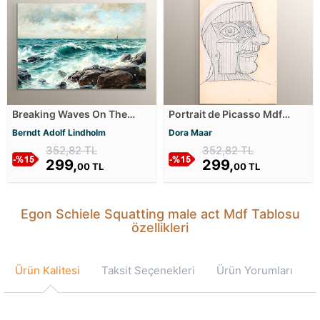
Breaking Waves On The
Portrait de Picasso Mdf
Beach Mdf Tablosu
Tablosu
Berndt Adolf Lindholm
Dora Maar
352,82 TL
352,82 TL
299,
299,
00 TL
00 TL
Egon Schiele Squatting male act Mdf Tablosu
özellikleri
Ürün Kalitesi
Taksit Seçenekleri
Ürün Yorumları