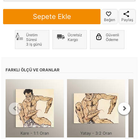
Sepete Ekle
Beğen
Paylaş
Üretim
Ücretsiz
Güvenli
Süresi
Kargo
Ödeme
3 iş günü
FARKLI ÖLÇÜ VE ORANLAR
Kare - 1:1 Oran
Yatay - 3:2 Oran