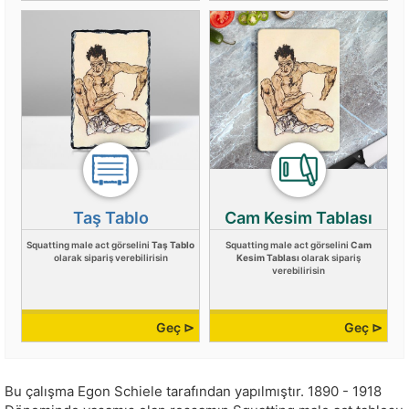
Taş Tablo
Cam Kesim Tablası
Squatting male act görselini
Taş Tablo
Squatting male act görselini
Cam
olarak sipariş verebilirisin
Kesim Tablası
olarak sipariş
verebilirisin
Geç ⊳
Geç ⊳
Bu çalışma
Egon Schiele
tarafından yapılmıştır.
1890 - 1918