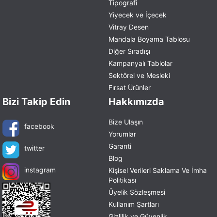
Tipografi
Yiyecek ve İçecek
Vitray Desen
Mandala Boyama Tablosu
Diğer Sıradışı
Kampanyalı Tablolar
Sektörel ve Mesleki
Fırsat Ürünler
Bizi Takip Edin
Hakkımızda
Bize Ulaşın
facebook
Yorumlar
Garanti
twitter
Blog
instagram
Kişisel Verileri Saklama Ve İmha
Politikası
Üyelik Sözleşmesi
Kullanım Şartları
Gizlilik ve Güvenlik