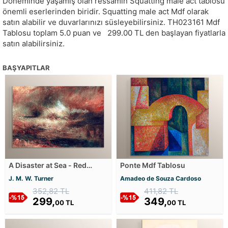
Döneminde yaşamış olan ressamın Squatting male act tablosu
önemli eserlerinden biridir. Squatting male act Mdf olarak
satın alabilir ve duvarlarınızı süsleyebilirsiniz.
TH023161
Mdf
Tablosu toplam
5.0
puan ve
299.00
TL den başlayan fiyatlarla
satın alabilirsiniz.
BAŞYAPITLAR
A Disaster at Sea - Red
Ponte Mdf Tablosu
Disaster Mdf Tablosu
J. M. W. Turner
Amadeo de Souza Cardoso
352,82 TL
411,82 TL
299,
349,
00 TL
00 TL