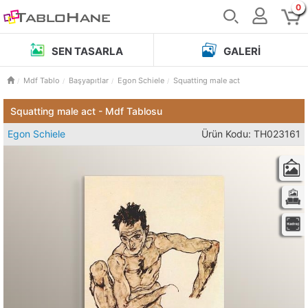
0
SEN TASARLA
GALERI
Mdf Tablo
Başyapıtlar
Egon Schiele
Squatting male act
Squatting male act - Mdf Tablosu
Egon Schiele
Ürün Kodu: TH023161