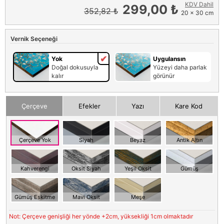
KDV Dahil
299,00 ₺
352,82 ₺
20 x 30 cm
Vernik Seçeneği
Yok
Uygulansın
Doğal dokusuyla
Yüzeyi daha parlak
kalır
görünür
Çerçeve
Efekler
Yazı
Kare Kod
Çerçeve Yok
Siyah
Beyaz
Antik Altın
Kahverengi
Oksit Siyah
Yeşil Oksit
Gümüş
Gümüş Eskitme
Mavi Oksit
Meşe
Not: Çerçeve genişliği her yönde +2cm, yüksekliği 1cm olmaktadır