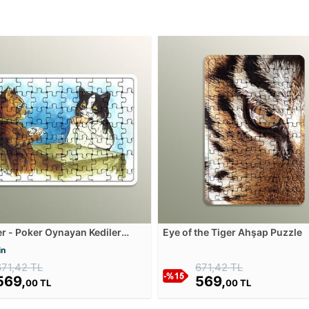
r - Poker Oynayan Kediler
Eye of the Tiger Ahşap Puzzle
Puzzle
in
671,42 TL
671,42 TL
569,
569,
00 TL
00 TL