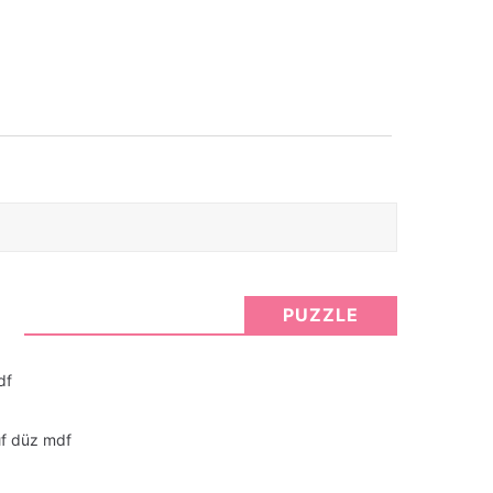
PUZZLE
df
nıf düz mdf