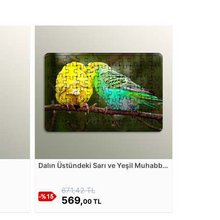
Dalın Üstündeki Sarı ve Yeşil Muhabbet
Kuşları Ahşap Puzzle
671,42 TL
569,
00 TL