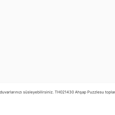
duvarlarınızı süsleyebilirsiniz.
TH021430
Ahşap Puzzlesu topl