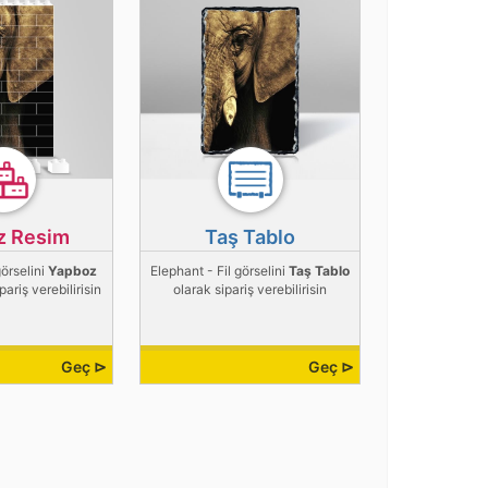
z Resim
Taş Tablo
görselini
Yapboz
Elephant - Fil görselini
Taş Tablo
pariş verebilirisin
olarak sipariş verebilirisin
Geç ⊳
Geç ⊳