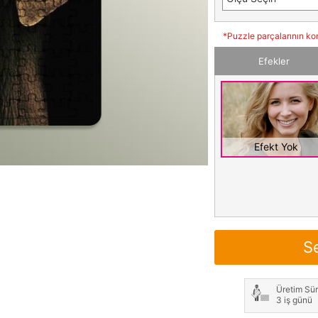
*Puzzle parçalarının ko
Efekler
Efekt Yok
S
Üretim Sür
3 iş günü