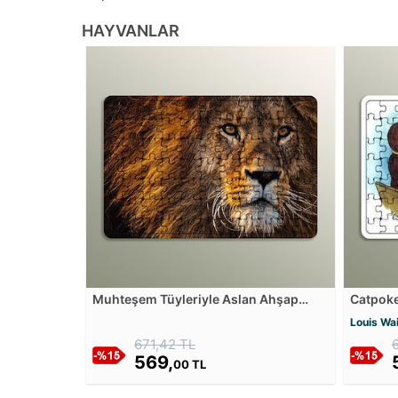
HAYVANLAR
Muhteşem Tüyleriyle Aslan Ahşap
Catpoke
Puzzle
Ahşap 
Louis Wa
671,42 TL
569,
00 TL