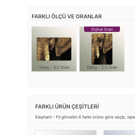
FARKLI ÖLÇÜ VE ORANLAR
Orjinal Oran
Yatay - 3:2 Oran
Dikey - 2:3 Oran
FARKLI ÜRÜN ÇEŞİTLERİ
Elephant - Fil görselini 6 farklı ürüne göre seçip, sipar