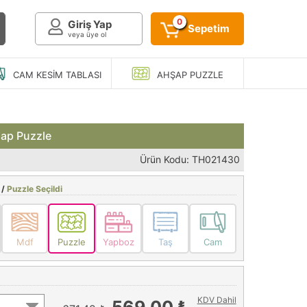
0
Giriş Yap
Sepetim
veya üye ol
CAM KESIM
TABLASI
AHŞAP
PUZZLE
şap Puzzle
Ürün Kodu: TH021430
 /
Puzzle Seçildi
Mdf
Puzzle
Yapboz
Taş
Cam
KDV Dahil
569,00 ₺