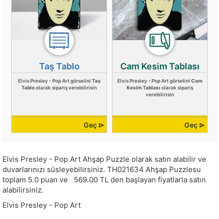
Taş Tablo
Cam Kesim Tablası
Elvis Presley - Pop Art görselini
Taş
Elvis Presley - Pop Art görselini
Cam
Tablo
olarak sipariş verebilirisin
Kesim Tablası
olarak sipariş
verebilirisin
Geç ⊳
Geç ⊳
Elvis Presley - Pop Art Ahşap Puzzle olarak satın alabilir ve
duvarlarınızı süsleyebilirsiniz.
TH021634
Ahşap Puzzlesu
toplam
5.0
puan ve
569.00
TL den başlayan fiyatlarla satın
alabilirsiniz.
Elvis Presley - Pop Art