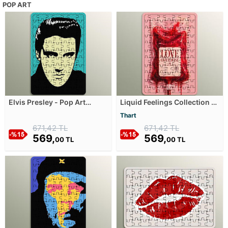
POP ART
Elvis Presley - Pop Art
Liquid Feelings Collection -
Ahşap Puzzle
Love Overdose Extra Ahşap
Thart
Puzzle
671,42 TL
671,42 TL
569,
569,
00 TL
00 TL