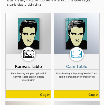
Elvis Presley - Pop Art görselini 6 farklı ürüne göre seçip,
sipariş oluşturabilirsiniz
Kanvas Tablo
Cam Tablo
Elvis Presley - Pop Art görselini
Elvis Presley - Pop Art görselini
Cam
Kanvas Tablo
olarak sipariş
Tablo
olarak sipariş verebilirisin
verebilirisin
Geç ⊳
Geç ⊳