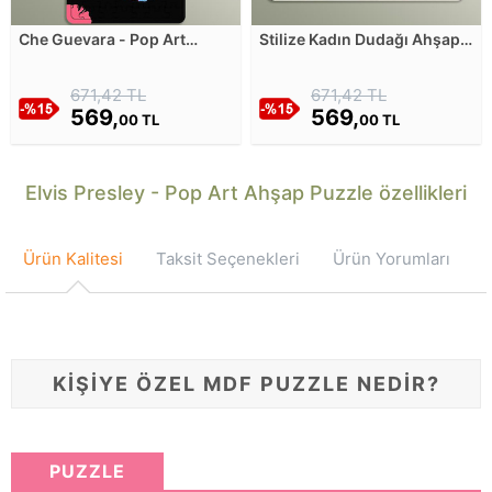
Che Guevara - Pop Art
Stilize Kadın Dudağı Ahşap
Ahşap Puzzle
Puzzle
671,42 TL
671,42 TL
569,
569,
00 TL
00 TL
Elvis Presley - Pop Art Ahşap Puzzle özellikleri
Ürün Kalitesi
Taksit Seçenekleri
Ürün Yorumları
KİŞİYE ÖZEL MDF PUZZLE NEDİR?
PUZZLE