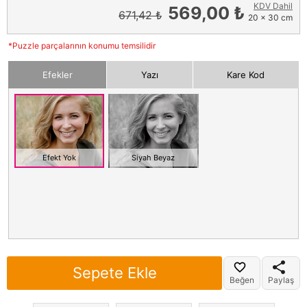
KDV Dahil
569,00 ₺
671,42 ₺
20 x 30 cm
*Puzzle parçalarının konumu temsilidir
Efekler
Yazı
Kare Kod
Efekt Yok
Siyah Beyaz
Sepete Ekle
Beğen
Paylaş