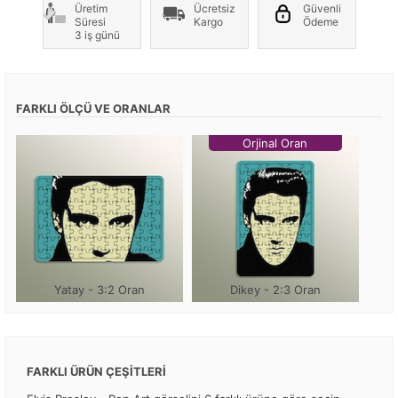
Üretim
Ücretsiz
Güvenli
Süresi
Kargo
Ödeme
3 iş günü
FARKLI ÖLÇÜ VE ORANLAR
Orjinal Oran
Yatay - 3:2 Oran
Dikey - 2:3 Oran
FARKLI ÜRÜN ÇEŞİTLERİ