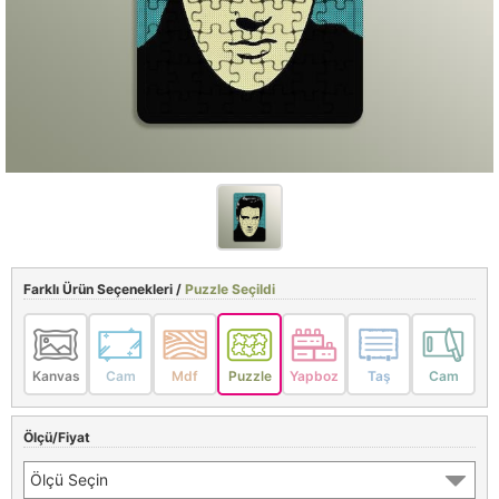
Farklı Ürün Seçenekleri /
Puzzle Seçildi
Kanvas
Cam
Mdf
Puzzle
Yapboz
Taş
Cam
Ölçü/Fiyat
Ölçü Seçin