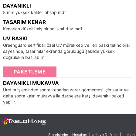
DAYANIKLI
8 mm yüksek kaliteli ahşap mdf
TASARIM KENAR
Kenarları düzeltilmiş birinci sınıf düz mdf
UV BASKI
Greenguard sertifikalı özel UV mürekkep ve ileri baskı teknolojisi
sayesinde, tasarımlar ekranda görüldüğü şekilde yüksek
doğrulukla basılabilir.
PAKETLEME
DAYANIKLI MUKAVVA
Üretim işleminden sonra kenarları zarar görmemesi için sarılır ve
daha sonra kalın mukavva ile darbelere karşı dayanıklı paketi
yapılır.
Siparişlerim
|
Hesabım
|
İade ve Değişim
|
İletişim