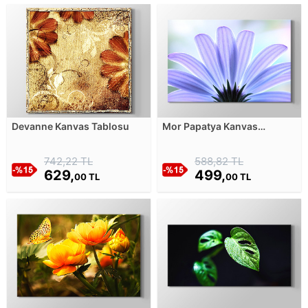
Devanne Kanvas Tablosu
Mor Papatya Kanvas
Tablosu
742,22 TL
588,82 TL
629,
499,
00 TL
00 TL