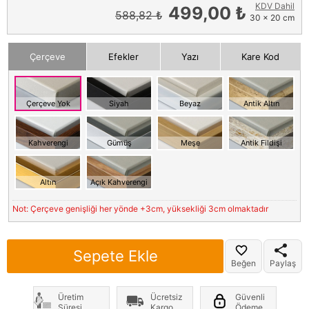
KDV Dahil
499,00 ₺
588,82 ₺
30 x 20 cm
Çerçeve
Efekler
Yazı
Kare Kod
Çerçeve Yok
Siyah
Beyaz
Antik Altın
Kahverengi
Gümüş
Meşe
Antik Fildişi
Altın
Açık Kahverengi
Not: Çerçeve genişliği her yönde +3cm, yüksekliği 3cm olmaktadır
Sepete Ekle
Beğen
Paylaş
Üretim
Ücretsiz
Güvenli
Süresi
Kargo
Ödeme