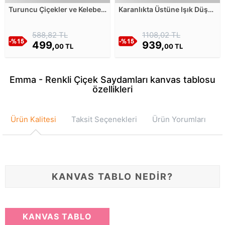
Turuncu Çiçekler ve Kelebek
Karanlıkta Üstüne Işık Düşen
Kanvas Tablosu
Yapraklar Kanvas Tablosu
588,82 TL
1108,02 TL
499,
939,
00 TL
00 TL
Emma - Renkli Çiçek Saydamları kanvas tablosu
özellikleri
Ürün Kalitesi
Taksit Seçenekleri
Ürün Yorumları
KANVAS TABLO NEDİR?
KANVAS TABLO