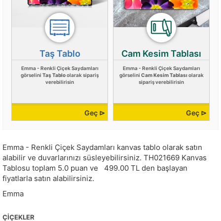
Taş Tablo
Cam Kesim Tablası
Emma - Renkli Çiçek Saydamları
Emma - Renkli Çiçek Saydamları
görselini
Taş Tablo
olarak sipariş
görselini
Cam Kesim Tablası
olarak
verebilirisin
sipariş verebilirisin
Geç ⊳
Geç ⊳
Emma - Renkli Çiçek Saydamları kanvas tablo olarak satın
alabilir ve duvarlarınızı süsleyebilirsiniz.
TH021669
Kanvas
Tablosu toplam
5.0
puan ve
499.00
TL den başlayan
fiyatlarla satın alabilirsiniz.
Emma
ÇIÇEKLER