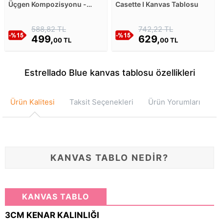
Üçgen Kompozisyonu -
Casette I Kanvas Tablosu
Beyaz Kanvas Tablosu
588,82 TL
742,22 TL
499,
629,
00 TL
00 TL
Estrellado Blue kanvas tablosu özellikleri
Ürün Kalitesi
Taksit Seçenekleri
Ürün Yorumları
KANVAS TABLO NEDİR?
KANVAS TABLO
3CM KENAR KALINLIĞI