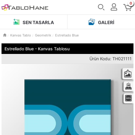
0
SEN TASARLA
GALERI
Kanvas Tablo
Geometrik
Estrellado Blue
Estrellado Blue - Kanvas Tablosu
Ürün Kodu: TH021111