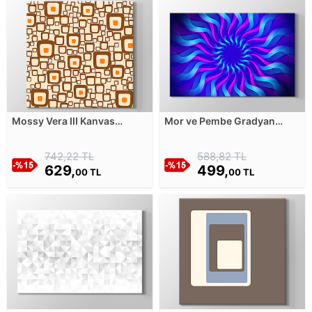
Mossy Vera III Kanvas
Mor ve Pembe Gradyan
Tablosu
Optik Yanılsama Kanvas
Tablosu
742,22 TL
588,82 TL
629,
499,
00 TL
00 TL