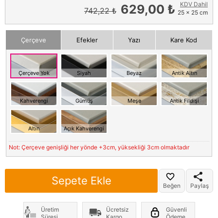
KDV Dahil
629,00 ₺
742,22 ₺
25 x 25 cm
Çerçeve
Efekler
Yazı
Kare Kod
Çerçeve Yok
Siyah
Beyaz
Antik Altın
Kahverengi
Gümüş
Meşe
Antik Fildişi
Altın
Açık Kahverengi
Not: Çerçeve genişliği her yönde +3cm, yüksekliği 3cm olmaktadır
Sepete Ekle
Beğen
Paylaş
Üretim
Ücretsiz
Güvenli
Süresi
Kargo
Ödeme