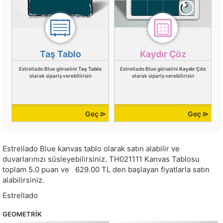
Taş Tablo
Kaydır Çöz
Estrellado Blue görselini
Taş Tablo
Estrellado Blue görselini
Kaydır Çöz
olarak sipariş verebilirisin
olarak sipariş verebilirisin
Geç ⊳
Geç ⊳
Estrellado Blue kanvas tablo olarak satın alabilir ve
duvarlarınızı süsleyebilirsiniz.
TH021111
Kanvas Tablosu
toplam
5.0
puan ve
629.00
TL den başlayan fiyatlarla satın
alabilirsiniz.
Estrellado
GEOMETRIK