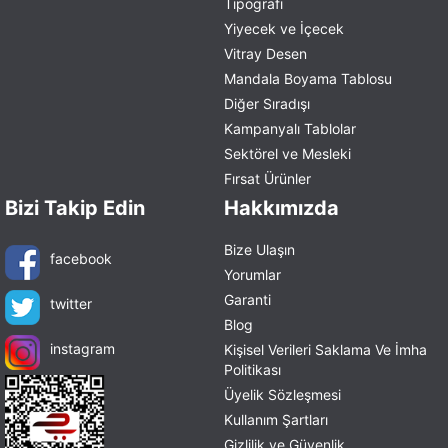
Tipografi
Yiyecek ve İçecek
Vitray Desen
Mandala Boyama Tablosu
Diğer Sıradışı
Kampanyalı Tablolar
Sektörel ve Mesleki
Fırsat Ürünler
Bizi Takip Edin
Hakkımızda
Bize Ulaşın
facebook
Yorumlar
Garanti
twitter
Blog
instagram
Kişisel Verileri Saklama Ve İmha
Politikası
Üyelik Sözleşmesi
Kullanım Şartları
Gizlilik ve Güvenlik