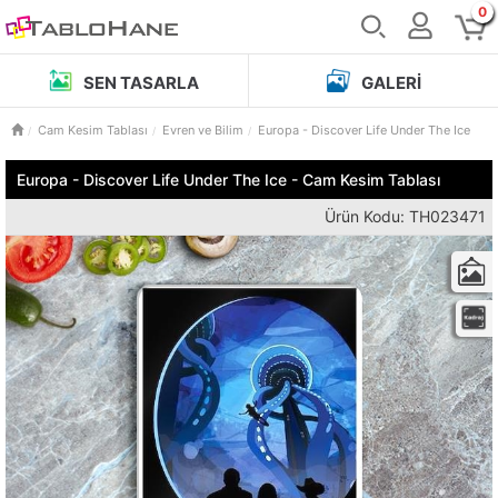
0
SEN TASARLA
GALERI
Cam Kesim Tablası
Evren ve Bilim
Europa - Discover Life Under The Ice
Europa - Discover Life Under The Ice - Cam Kesim Tablası
Ürün Kodu: TH023471