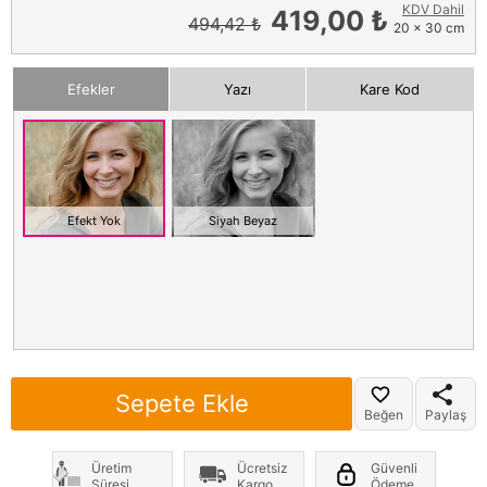
KDV Dahil
419,00 ₺
494,42 ₺
20 x 30 cm
Efekler
Yazı
Kare Kod
Efekt Yok
Siyah Beyaz
Sepete Ekle
Beğen
Paylaş
Üretim
Ücretsiz
Güvenli
Süresi
Kargo
Ödeme