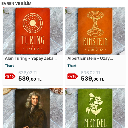
EVREN VE BILIM
Alan Turing - Yapay Zeka
Albert Einstein - Uzay
Öncüsü Cam Kesim Tablası
Zaman Geometrisi Cam
Thart
Thart
Kesim Tablası
636,02 TL
636,02 TL
539,
539,
00 TL
00 TL