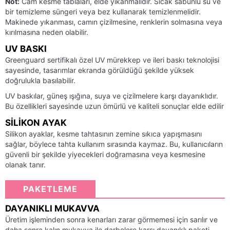
Not:
Cam kesme tablaları, elde yıkanmalıdır. Sıcak sabunlu su ve
bir temizleme süngeri veya bez kullanarak temizlenmelidir.
Makinede yıkanması, camın çizilmesine, renklerin solmasına veya
kırılmasına neden olabilir.
UV BASKI
Greenguard sertifikalı özel UV mürekkep ve ileri baskı teknolojisi
sayesinde, tasarımlar ekranda görüldüğü şekilde yüksek
doğrulukla basılabilir.
UV baskılar, güneş ışığına, suya ve çizilmelere karşı dayanıklıdır.
Bu özellikleri sayesinde uzun ömürlü ve kaliteli sonuçlar elde edilir
SILIKON AYAK
Silikon ayaklar, kesme tahtasının zemine sıkıca yapışmasını
sağlar, böylece tahta kullanım sırasında kaymaz. Bu, kullanıcıların
güvenli bir şekilde yiyecekleri doğramasına veya kesmesine
olanak tanır.
PAKETLEME
DAYANIKLI MUKAVVA
Üretim işleminden sonra kenarları zarar görmemesi için sarılır ve
daha sonra kalın mukavva ile darbelere karşı dayanıklı paketi