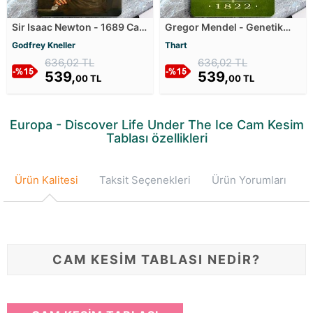
Sir Isaac Newton - 1689 Cam
Gregor Mendel - Genetik
Kesim Tablası
Biliminin Temelleri Cam
Godfrey Kneller
Thart
Kesim Tablası
636,02 TL
636,02 TL
539,
539,
00 TL
00 TL
Europa - Discover Life Under The Ice Cam Kesim
Tablası özellikleri
Ürün Kalitesi
Taksit Seçenekleri
Ürün Yorumları
CAM KESİM TABLASI NEDİR?