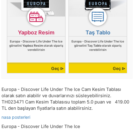
Yapboz Resim
Taş Tablo
Europa - Discover Life Under The Ice
Europa - Discover Life Under The Ice
görselini
Yapboz Resim
olarak sipariş
görselini
Taş Tablo
olarak sipariş
verebilirisin
verebilirisin
Geç ⊳
Geç ⊳
Europa - Discover Life Under The Ice Cam Kesim Tablası
olarak satın alabilir ve duvarlarınızı süsleyebilirsiniz.
TH023471
Cam Kesim Tablasısu toplam
5.0
puan ve
419.00
TL den başlayan fiyatlarla satın alabilirsiniz.
nasa posterleri
Europa - Discover Life Under The Ice