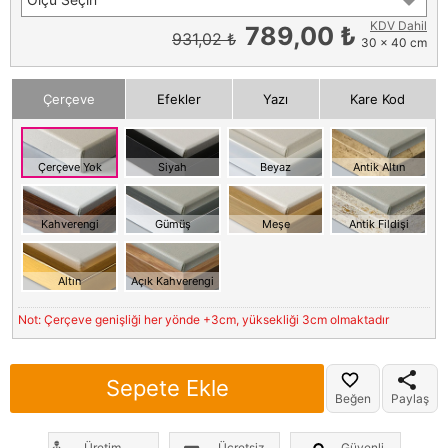
KDV Dahil
789,00 ₺
931,02 ₺
30 x 40 cm
Çerçeve
Efekler
Yazı
Kare Kod
Çerçeve Yok
Siyah
Beyaz
Antik Altın
Kahverengi
Gümüş
Meşe
Antik Fildişi
Altın
Açık Kahverengi
Not: Çerçeve genişliği her yönde +3cm, yüksekliği 3cm olmaktadır
Sepete Ekle
Beğen
Paylaş
Üretim
Ücretsiz
Güvenli