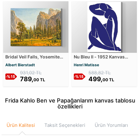
Bridal Veil Falls, Yosemite
Nu Bleu II - 1952 Kanvas
Valley, California Kanvas
Tablosu
Albert Bierstadt
Henri Matisse
Tablosu
931,02 TL
588,82 TL
789,
499,
00 TL
00 TL
Frida Kahlo Ben ve Papağanlarım kanvas tablosu
özellikleri
Ürün Kalitesi
Taksit Seçenekleri
Ürün Yorumları