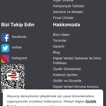
Kampanyalı Tablolar
Sektörel ve Mesleki
Fırsat Ürünler
Bizi Takip Edin
Hakkımızda
Bize Ulaşın
facebook
Yorumlar
Garanti
twitter
Blog
instagram
Kişisel Verileri Saklama Ve İmha
Politikası
Üyelik Sözleşmesi
Kullanım Şartları
Gizlilik ve Güvenlik
Kişisel Verileri Koruma Kanunu
Mesafeli Satış Sözleşmesi
Alışveriş deneyiminizi iyileştirmek için yasal düzenlemelere
İade ve Değişim Politikası
uygunçerezler (cookies) kullanıyoruz. Detaylı bilgiye
Gizlilik