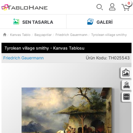
0
SEN TASARLA
GALERI
Kanvas Tablo
Başyapıtlar
Friedrich Gauermann
Tyrolean village smithy
Tyrolean village smithy - Kanvas Tablosu
Friedrich Gauermann
Ürün Kodu: TH025543