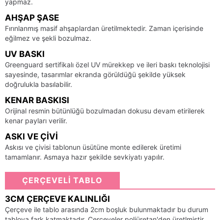
yapmaz.
AHŞAP ŞASE
Fırınlanmış masif ahşaplardan üretilmektedir. Zaman içerisinde
eğilmez ve şekli bozulmaz.
UV BASKI
Greenguard sertifikalı özel UV mürekkep ve ileri baskı teknolojisi
sayesinde, tasarımlar ekranda görüldüğü şekilde yüksek
doğrulukla basılabilir.
KENAR BASKISI
Orijinal resmin bütünlüğü bozulmadan dokusu devam etirilerek
kenar payları verilir.
ASKI VE ÇIVI
Askısı ve çivisi tablonun üsütüne monte edilerek üretimi
tamamlanır. Asmaya hazır şekilde sevkiyatı yapılır.
ÇERÇEVELİ TABLO
3CM ÇERÇEVE KALINLIĞI
Çerçeve ile tablo arasında 2cm boşluk bulunmaktadır bu durum
tabloya fark katmaktadır. Çerçeveler poliüretan'den üretlmiştir