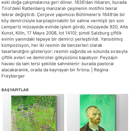
eski doğa çalışmalarına geri döner. 1836'dan itibaren, burada
Tirol'deki Rattenberg manzaralı çeşmenin motifini tekrar
tekrar değiştirdi. Çerçeve yapımcısı Bühlmeier'e 1848'de bir
köy demircisiyle karşılaştırılabilir bir sahne vermişti (en son
Lempertz müzayede evinde işlem gördü, müzayede 920, Alte
Kunst, Köln, 17 Mayıs 2008, lot 1410); şimdi Salzburg çiftlik
evinin yanındaki tepeye bir demirci yerleştirildi. Yansıtılmış
kompozisyon, her iki resmin de benzerleri olarak
tasarlandığını gösteriyor: resmin sağında ve solunda sırasıyla
çiftlik evleri ve demirciler gökyüzünü kapatıyor. Peyzajın
havası da tam tersi şekilde sahnelenir: burada pastoral
alacakaranlık, orada da kaynayan bir fırtına. | Regina
Freyberger
BAŞYAPITLAR