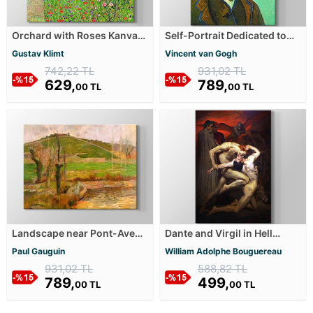
Orchard with Roses Kanvas
Self-Portrait Dedicated to
Tablosu
Paul Gauguin Kanvas
Gustav Klimt
Vincent van Gogh
Tablosu
742,22 TL
931,02 TL
629,
789,
00 TL
00 TL
Landscape near Pont-Aven
Dante and Virgil in Hell
Kanvas Tablosu
Kanvas Tablosu
Paul Gauguin
William Adolphe Bouguereau
931,02 TL
588,82 TL
789,
499,
00 TL
00 TL