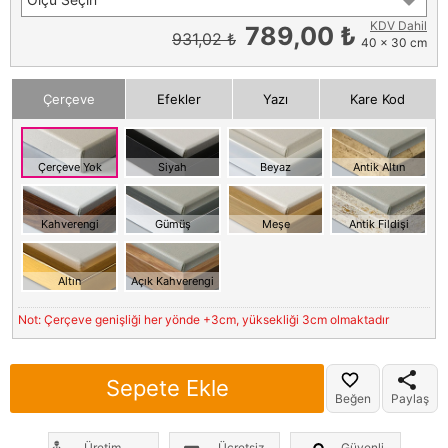
KDV Dahil
789,00 ₺
931,02 ₺
40 x 30 cm
Çerçeve
Efekler
Yazı
Kare Kod
Çerçeve Yok
Siyah
Beyaz
Antik Altın
Kahverengi
Gümüş
Meşe
Antik Fildişi
Altın
Açık Kahverengi
Not: Çerçeve genişliği her yönde +3cm, yüksekliği 3cm olmaktadır
Sepete Ekle
Beğen
Paylaş
Üretim
Ücretsiz
Güvenli