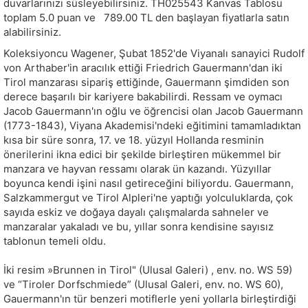
duvarlarınızı süsleyebilirsiniz.
TH025543
Kanvas Tablosu
toplam
5.0
puan ve
789.00
TL den başlayan fiyatlarla satın
alabilirsiniz.
Koleksiyoncu Wagener, Şubat 1852'de Viyanalı sanayici Rudolf
von Arthaber'in aracılık ettiği Friedrich Gauermann'dan iki
Tirol manzarası sipariş ettiğinde, Gauermann şimdiden son
derece başarılı bir kariyere bakabilirdi. Ressam ve oymacı
Jacob Gauermann'ın oğlu ve öğrencisi olan Jacob Gauermann
(1773-1843), Viyana Akademisi'ndeki eğitimini tamamladıktan
kısa bir süre sonra, 17. ve 18. yüzyıl Hollanda resminin
önerilerini ikna edici bir şekilde birleştiren mükemmel bir
manzara ve hayvan ressamı olarak ün kazandı. Yüzyıllar
boyunca kendi işini nasıl getireceğini biliyordu. Gauermann,
Salzkammergut ve Tirol Alpleri'ne yaptığı yolculuklarda, çok
sayıda eskiz ve doğaya dayalı çalışmalarda sahneler ve
manzaralar yakaladı ve bu, yıllar sonra kendisine sayısız
tablonun temeli oldu.
İki resim »Brunnen in Tirol" (Ulusal Galeri) , env. no. WS 59)
ve “Tiroler Dorfschmiede” (Ulusal Galeri, env. no. WS 60),
Gauermann'ın tür benzeri motiflerle yeni yollarla birleştirdiği