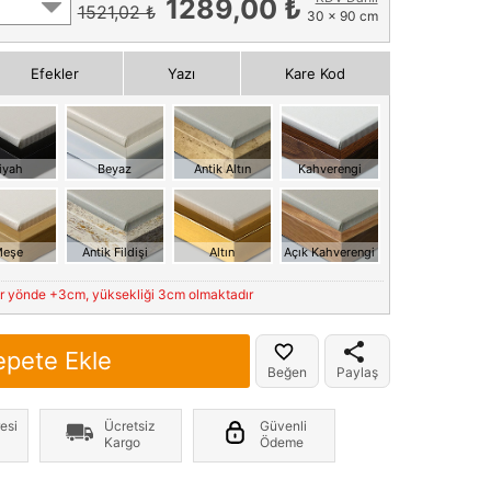
1289,00 ₺
1521,02 ₺
30 x 90 cm
Efekler
Yazı
Kare Kod
iyah
Beyaz
Antik Altın
Kahverengi
eşe
Antik Fildişi
Altın
Açık Kahverengi
er yönde +3cm, yüksekliği 3cm olmaktadır
epete Ekle
Beğen
Paylaş
esi
Ücretsiz
Güvenli
Kargo
Ödeme