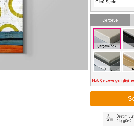
Ölçü Seçin
Çerçeve
Çerçeve Yok
S
Gümüş
M
Not: Çerçeve genişliği h
S
Üretim Sür
2 iş günü