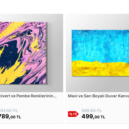
acivert ve Pembe Renklerinin
Mavi ve Sarı Boyalı Duvar Kanv
Tabloda Karışımı - 2 Kanvas
Tablosu
u
931,02 TL
588,82 TL
789,
499,
00 TL
00 TL