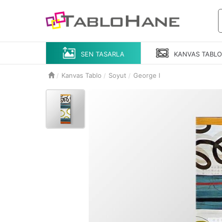
SEN TASARLA
KANVAS
TABL
Kanvas Tablo
Soyut
George I