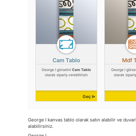
Cam Tablo
Mdf 
George I görselini
Cam Tablo
George I görse
olarak sipariş verebilirisin
olarak sipariş
Geç ⊳
George I kanvas tablo olarak satın alabilir ve duvarl
alabilirsiniz.
George I