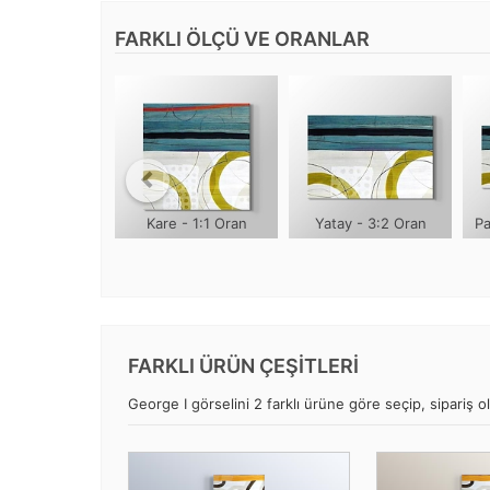
FARKLI ÖLÇÜ VE ORANLAR
Kare - 1:1 Oran
Yatay - 3:2 Oran
Pa
FARKLI ÜRÜN ÇEŞİTLERİ
George I görselini 2 farklı ürüne göre seçip, sipariş ol