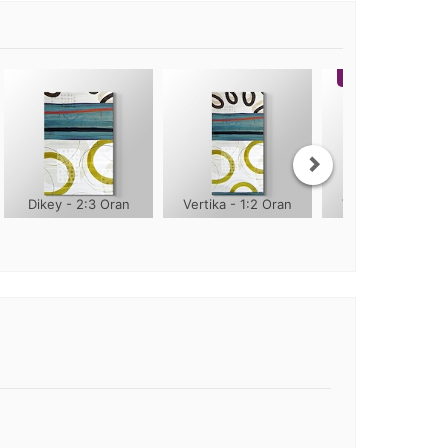
Orjinal Oran
Dikey - 2:3 Oran
Vertika - 1:2 Oran
Vertika - 1:3 Ora