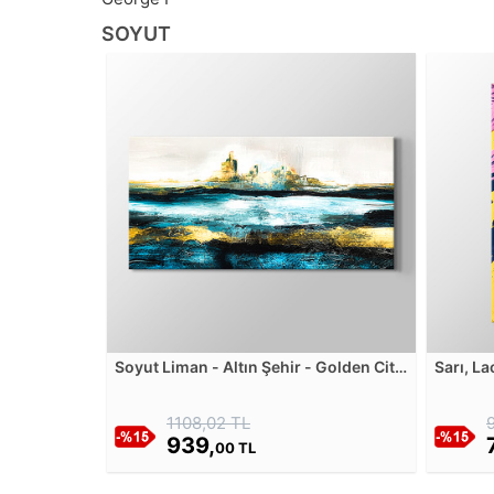
SOYUT
Soyut Liman - Altın Şehir - Golden City
Sarı, L
Kanvas Tablosu
Akrilik 
Tablos
1108,02 TL
939,
00 TL