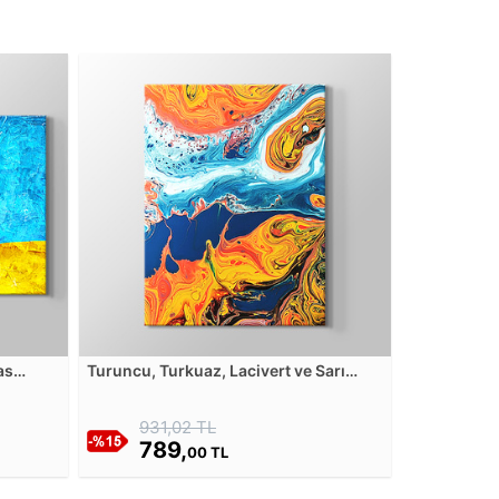
as
Turuncu, Turkuaz, Lacivert ve Sarı
Tonlarında Soyut Tablo Kanvas
Tablosu
931,02 TL
789,
00 TL