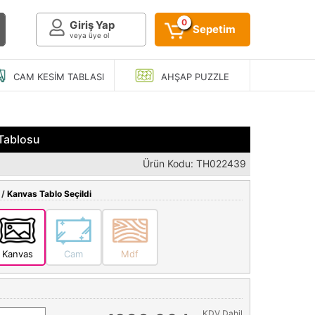
0
Giriş Yap
Sepetim
veya üye ol
CAM KESIM
TABLASI
AHŞAP
PUZZLE
 Tablosu
Ürün Kodu: TH022439
 /
Kanvas Tablo Seçildi
Kanvas
Cam
Mdf
KDV Dahil