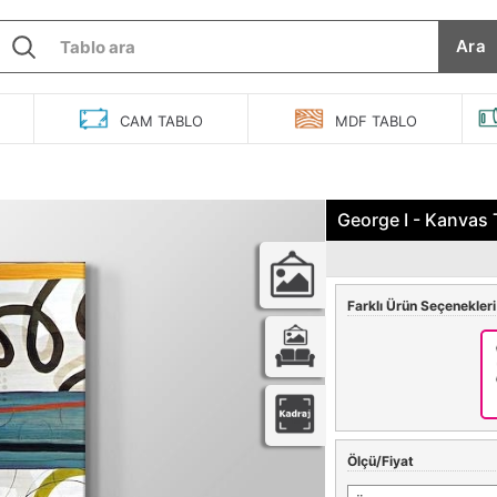
Ara
O
CAM
TABLO
MDF
TABLO
George I - Kanvas
Farklı Ürün Seçenekleri
Ölçü/Fiyat