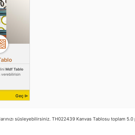
Tablo
lini
Mdf Tablo
 verebilirisin
Geç ⊳
arınızı süsleyebilirsiniz.
TH022439
Kanvas Tablosu toplam
5.0