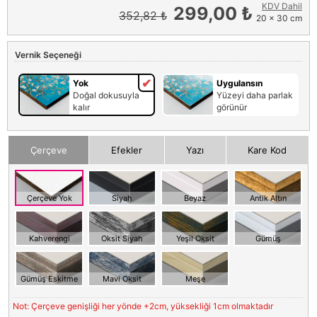
KDV Dahil
299,00 ₺
352,82 ₺
20 x 30 cm
Vernik Seçeneği
Yok
Uygulansın
Doğal dokusuyla
Yüzeyi daha parlak
kalır
görünür
Çerçeve
Efekler
Yazı
Kare Kod
Çerçeve Yok
Siyah
Beyaz
Antik Altın
Kahverengi
Oksit Siyah
Yeşil Oksit
Gümüş
Gümüş Eskitme
Mavi Oksit
Meşe
Not: Çerçeve genişliği her yönde +2cm, yüksekliği 1cm olmaktadır