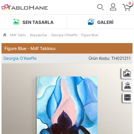
0
SEN TASARLA
GALERI
Mdf Tablo
Başyapıtlar
Georgia O'Keeffe
Figure Blue
Figure Blue - Mdf Tablosu
Georgia O'Keeffe
Ürün Kodu: TH021211