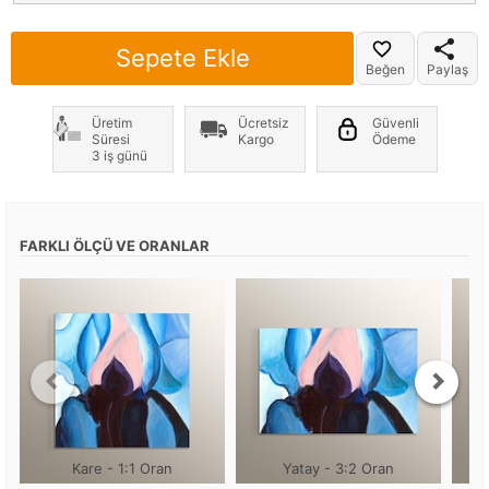
Sepete Ekle
Beğen
Paylaş
Üretim
Ücretsiz
Güvenli
Süresi
Kargo
Ödeme
3 iş günü
FARKLI ÖLÇÜ VE ORANLAR
Kare - 1:1 Oran
Yatay - 3:2 Oran