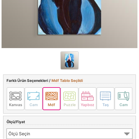
Farklı Ürün Seçenekleri /
Mdf Tablo Seçildi
Kanvas
Cam
Mdf
Puzzle
Yapboz
Taş
Cam
Ölçü/Fiyat
Ölçü Seçin