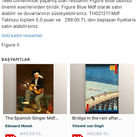
1986 Döneminde yaşamış olan ressamın Figure Blue tablosu
önemli eserlerinden biridir. Figure Blue Mdf olarak satın
alabilir ve duvarlarınızı süsleyebilirsiniz.
TH021211
Mdf
Tablosu toplam
5.0
puan ve
299.00
TL den başlayan fiyatlarla
satın alabilirsiniz.
ünlü kadın ressamlar
Figure II
BAŞYAPITLAR
The Spanish Singer Mdf
Bridge in the rain after
Tablosu
Hiroshige Mdf Tablosu
Edouard Manet
Vincent van Gogh
447,22 TL
352,82 TL