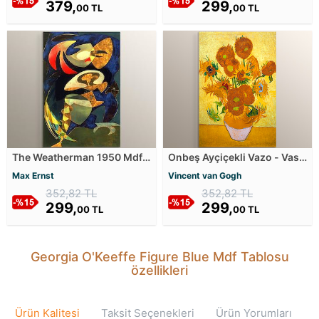
379,
299,
00 TL
00 TL
The Weatherman 1950 Mdf
Onbeş Ayçiçekli Vazo - Vase
Tablosu
with Fifteen Sunflowers Mdf
Max Ernst
Vincent van Gogh
Tablosu
352,82 TL
352,82 TL
299,
299,
00 TL
00 TL
Georgia O'Keeffe Figure Blue Mdf Tablosu
özellikleri
Ürün Kalitesi
Taksit Seçenekleri
Ürün Yorumları