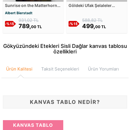
Sunrise on the Matterhorn
Göldeki Ufak Şelaleler
Kanvas Tablosu
Kanvas Tablosu
Albert Bierstadt
931,02 TL
588,82 TL
789,
499,
00 TL
00 TL
Gökyüzündeki Etekleri Sisli Dağlar kanvas tablosu
özellikleri
Ürün Kalitesi
Taksit Seçenekleri
Ürün Yorumları
KANVAS TABLO NEDİR?
KANVAS TABLO