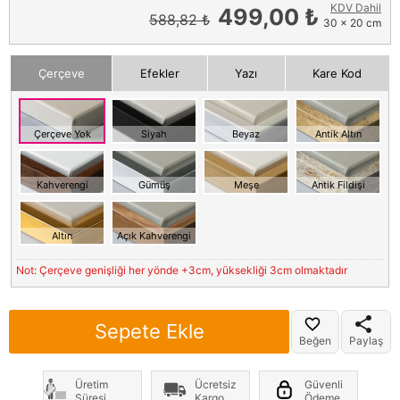
KDV Dahil
499,00 ₺
588,82 ₺
30 x 20 cm
Çerçeve
Efekler
Yazı
Kare Kod
Çerçeve Yok
Siyah
Beyaz
Antik Altın
Kahverengi
Gümüş
Meşe
Antik Fildişi
Altın
Açık Kahverengi
Not: Çerçeve genişliği her yönde +3cm, yüksekliği 3cm olmaktadır
Sepete Ekle
Beğen
Paylaş
Üretim
Ücretsiz
Güvenli
Süresi
Kargo
Ödeme