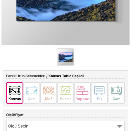
Farklı Ürün Seçenekleri /
Kanvas Tablo Seçildi
Kanvas
Cam
Mdf
Puzzle
Yapboz
Taş
Cam
Ölçü/Fiyat
Ölçü Seçin