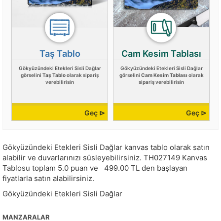
Taş Tablo
Cam Kesim Tablası
Gökyüzündeki Etekleri Sisli Dağlar
Gökyüzündeki Etekleri Sisli Dağlar
görselini
Taş Tablo
olarak sipariş
görselini
Cam Kesim Tablası
olarak
verebilirisin
sipariş verebilirisin
Geç ⊳
Geç ⊳
Gökyüzündeki Etekleri Sisli Dağlar kanvas tablo olarak satın
alabilir ve duvarlarınızı süsleyebilirsiniz.
TH027149
Kanvas
Tablosu toplam
5.0
puan ve
499.00
TL den başlayan
fiyatlarla satın alabilirsiniz.
Gökyüzündeki Etekleri Sisli Dağlar
MANZARALAR