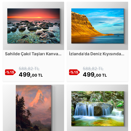
Sahilde Çakıl Taşları Kanvas
İzlanda'da Deniz Kıyısındaki
Tablosu
Dağ Kanvas Tablosu
588,82 TL
588,82 TL
499,
499,
00 TL
00 TL