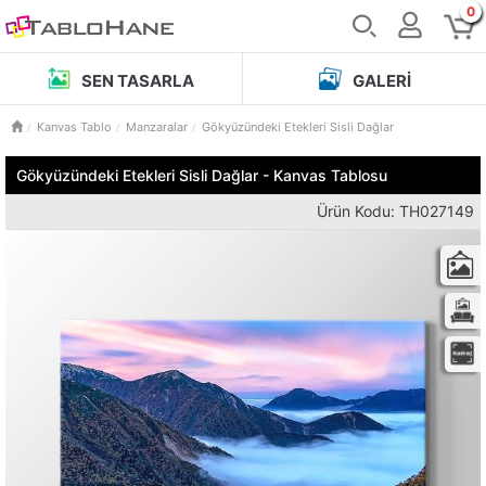
0
SEN TASARLA
GALERI
Kanvas Tablo
Manzaralar
Gökyüzündeki Etekleri Sisli Dağlar
Gökyüzündeki Etekleri Sisli Dağlar - Kanvas Tablosu
Ürün Kodu: TH027149