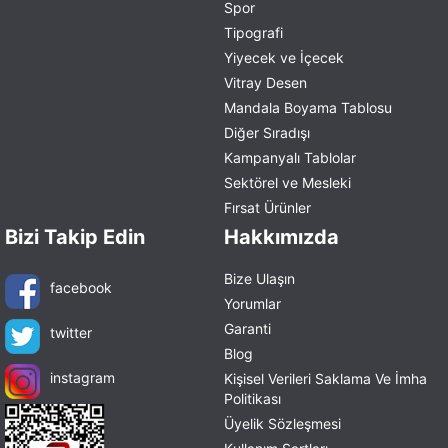
Spor
Tipografi
Yiyecek ve İçecek
Vitray Desen
Mandala Boyama Tablosu
Diğer Sıradışı
Kampanyalı Tablolar
Sektörel ve Mesleki
Fırsat Ürünler
Bizi Takip Edin
Hakkımızda
Bize Ulaşın
facebook
Yorumlar
Garanti
twitter
Blog
instagram
Kişisel Verileri Saklama Ve İmha
Politikası
Üyelik Sözleşmesi