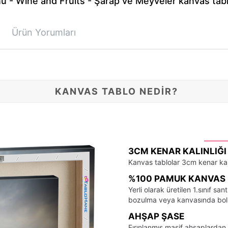
- Wine and Fruits - Şarap ve Meyveler kanvas tablo
Ürün Yorumları
KANVAS TABLO NEDİR?
3CM KENAR KALINLIĞI
Kanvas tablolar 3cm kenar kalı
%100 PAMUK KANVAS 
Yerli olarak üretilen 1.sınıf 
bozulma veya kanvasında bo
AHŞAP ŞASE
Fırınlanmış masif ahşaplardan 