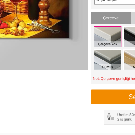
Çerçeve
Çerçeve Yok
S
Gümüş
M
Not: Çerçeve genişliği h
S
Üretim Sür
2 iş günü