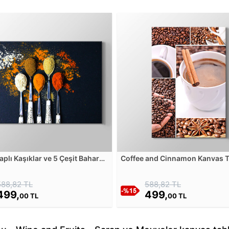
plı Kaşıklar ve 5 Çeşit Baharat
Coffee and Cinnamon Kanvas 
Tablosu
588,82 TL
588,82 TL
499,
499,
00 TL
00 TL