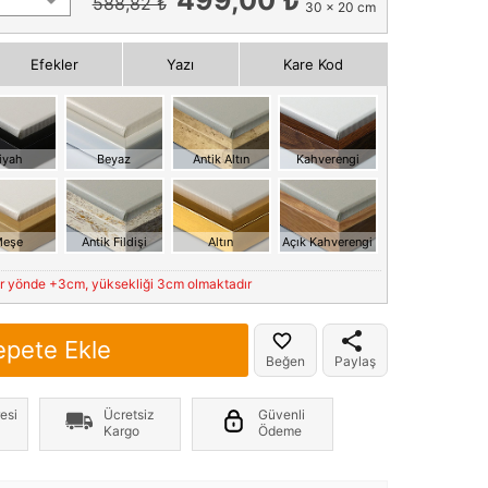
588,82 ₺
30 x 20 cm
Efekler
Yazı
Kare Kod
iyah
Beyaz
Antik Altın
Kahverengi
eşe
Antik Fildişi
Altın
Açık Kahverengi
er yönde +3cm, yüksekliği 3cm olmaktadır
epete Ekle
Beğen
Paylaş
esi
Ücretsiz
Güvenli
Kargo
Ödeme