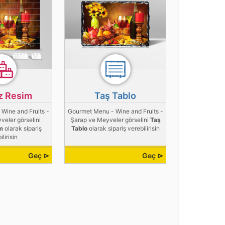
z Resim
Taş Tablo
Wine and Fruits -
Gourmet Menu - Wine and Fruits -
eler görselini
Şarap ve Meyveler görselini
Taş
m
olarak sipariş
Tablo
olarak sipariş verebilirisin
ilirisin
Geç ⊳
Geç ⊳