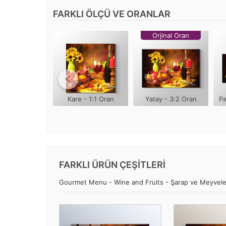
FARKLI ÖLÇÜ VE ORANLAR
Orjinal Oran
Kare - 1:1 Oran
Yatay - 3:2 Oran
Pa
FARKLI ÜRÜN ÇEŞİTLERİ
Gourmet Menu - Wine and Fruits - Şarap ve Meyveler gö