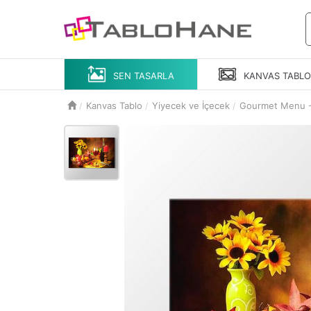
SEN TASARLA
KANVAS
TABL
Kanvas Tablo
Yiyecek ve İçecek
Gourmet Menu - 