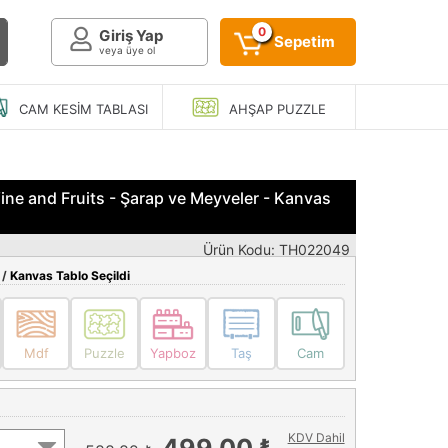
0
Giriş Yap
Sepetim
veya üye ol
CAM KESIM
TABLASI
AHŞAP
PUZZLE
ne and Fruits - Şarap ve Meyveler - Kanvas
Ürün Kodu: TH022049
 /
Kanvas Tablo Seçildi
Mdf
Puzzle
Yapboz
Taş
Cam
KDV Dahil
499,00 ₺