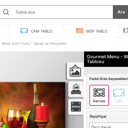
Ara
O
CAM
TABLO
MDF
TABLO
Wine and Fruits - Şarap ve Meyveler
Gourmet Menu - Wi
Tablosu
Farklı Ürün Seçenekleri
Kanvas
Cam
Ölçü/Fiyat
Ölçü Seçin