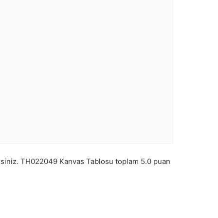
rsiniz.
TH022049
Kanvas Tablosu toplam
5.0
puan