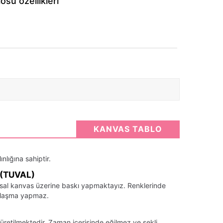
su özellikleri
KANVAS TABLO
nlığına sahiptir.
(TUVAL)
santsal kanvas üzerine baskı yapmaktayız. Renklerinde
llaşma yapmaz.
üretilmektedir. Zaman içerisinde eğilmez ve şekli