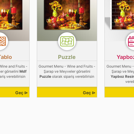
Tablo
Puzzle
Yapbo
ine and Fruits -
Gourmet Menu - Wine and Fruits -
Gourmet Menu - 
r görselini
Mdf
Şarap ve Meyveler görselini
Şarap ve Meyv
riş verebilirisin
Puzzle
olarak sipariş verebilirisin
Yapboz Resi
vereb
Geç ⊳
Geç ⊳