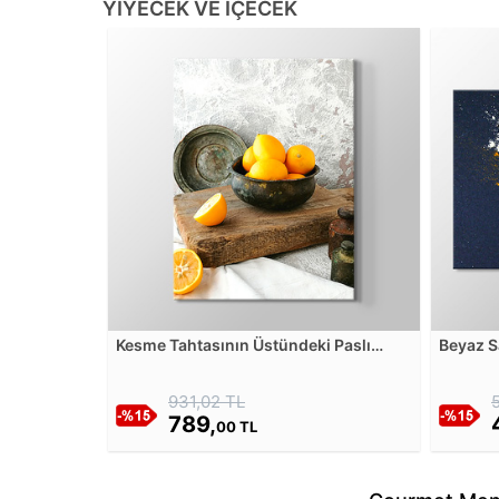
YIYECEK VE İÇECEK
Kesme Tahtasının Üstündeki Paslı
Beyaz Sa
Tenceredeki Limonlar Kanvas Tablosu
Kanvas 
931,02 TL
789,
00 TL