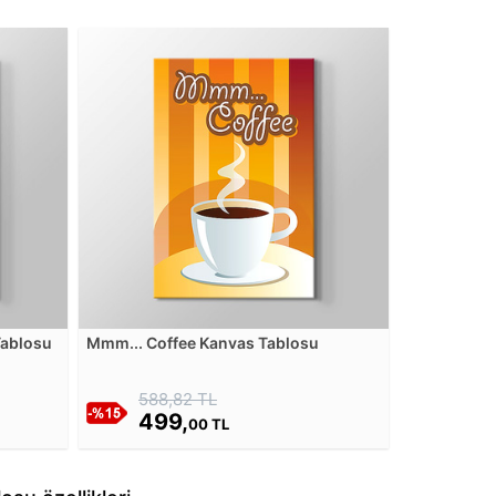
Tablosu
Mmm... Coffee Kanvas Tablosu
588,82 TL
499,
00 TL