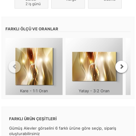
2 iş günü
FARKLI ÖLÇÜ VE ORANLAR
Kare - 1:1 Oran
Yatay - 3:2 Oran
FARKLI ÜRÜN ÇEŞİTLERİ
Gümüş Alevler görselini 6 farklı ürüne göre seçip, sipariş
oluşturabilirsiniz