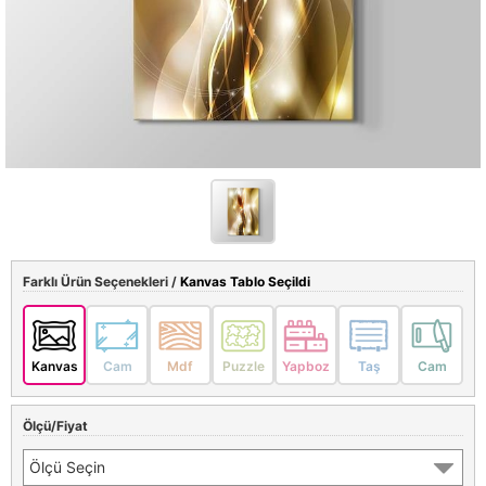
Farklı Ürün Seçenekleri /
Kanvas Tablo Seçildi
Kanvas
Cam
Mdf
Puzzle
Yapboz
Taş
Cam
Ölçü/Fiyat
Ölçü Seçin