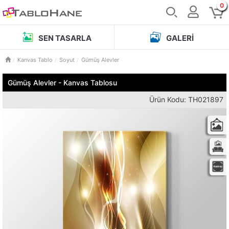
0
SEN TASARLA
GALERI
Kanvas Tablo
Soyut
Gümüş Alevler
Gümüş Alevler - Kanvas Tablosu
Ürün Kodu: TH021897