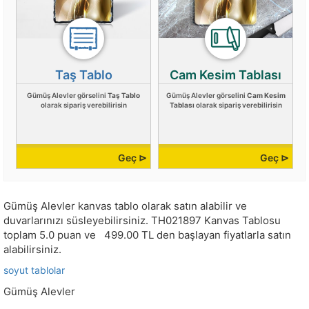
Taş Tablo
Cam Kesim Tablası
Gümüş Alevler görselini
Taş Tablo
Gümüş Alevler görselini
Cam Kesim
olarak sipariş verebilirisin
Tablası
olarak sipariş verebilirisin
Geç ⊳
Geç ⊳
Gümüş Alevler kanvas tablo olarak satın alabilir ve
duvarlarınızı süsleyebilirsiniz.
TH021897
Kanvas Tablosu
toplam
5.0
puan ve
499.00
TL den başlayan fiyatlarla satın
alabilirsiniz.
soyut tablolar
Gümüş Alevler