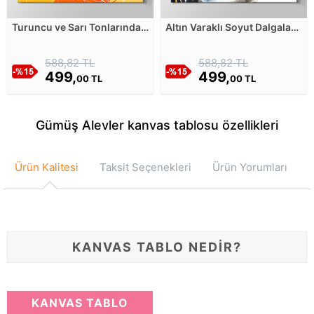
Turuncu ve Sarı Tonlarında
Altın Varaklı Soyut Dalgalar
Soyut Şekiller ve Bitkiler
Kanvas Tablosu
Kanvas Tablosu
588,82 TL
588,82 TL
499,
499,
00 TL
00 TL
Gümüş Alevler kanvas tablosu özellikleri
Ürün Kalitesi
Taksit Seçenekleri
Ürün Yorumları
KANVAS TABLO NEDİR?
KANVAS TABLO