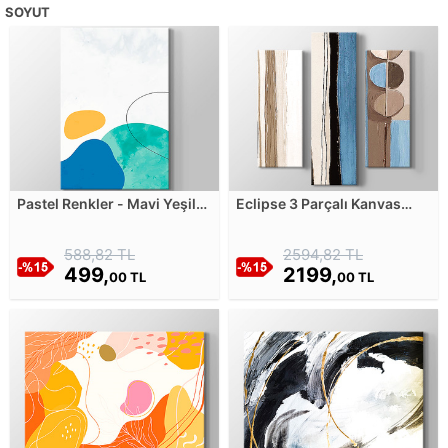
SOYUT
Pastel Renkler - Mavi Yeşil
Eclipse 3 Parçalı Kanvas
ve Turuncu - RC Kanvas
Tablosu
Tablosu
588,82 TL
2594,82 TL
499,
2199,
00 TL
00 TL