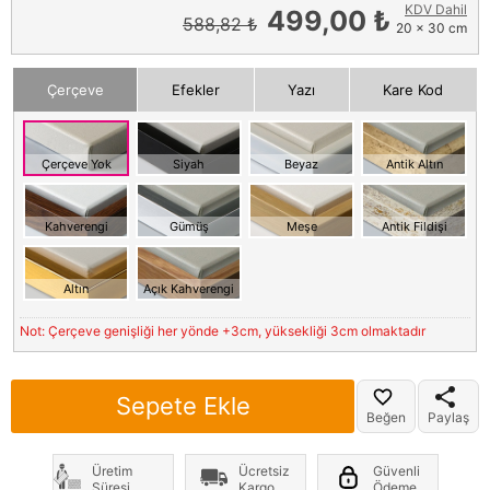
KDV Dahil
499,00 ₺
588,82 ₺
20 x 30 cm
Çerçeve
Efekler
Yazı
Kare Kod
Çerçeve Yok
Siyah
Beyaz
Antik Altın
Kahverengi
Gümüş
Meşe
Antik Fildişi
Altın
Açık Kahverengi
Not: Çerçeve genişliği her yönde +3cm, yüksekliği 3cm olmaktadır
Sepete Ekle
Beğen
Paylaş
Üretim
Ücretsiz
Güvenli
Süresi
Kargo
Ödeme