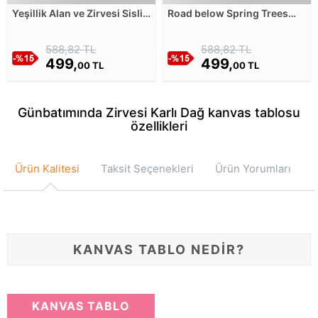
Yeşillik Alan ve Zirvesi Sisli
Road below Spring Trees
Dağlar Kanvas Tablosu
Kanvas Tablosu
588,82 TL
588,82 TL
499,
499,
00 TL
00 TL
Günbatımında Zirvesi Karlı Dağ kanvas tablosu
özellikleri
Ürün Kalitesi
Taksit Seçenekleri
Ürün Yorumları
KANVAS TABLO NEDİR?
KANVAS TABLO