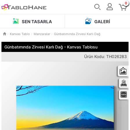
0
SEN TASARLA
GALERI
Kanvas Tablo
Manzaralar
Günbatımında Zirvesi Karlı Dağ
Günbatımında Zirvesi Karlı Dağ - Kanvas Tablosu
Ürün Kodu: TH026283