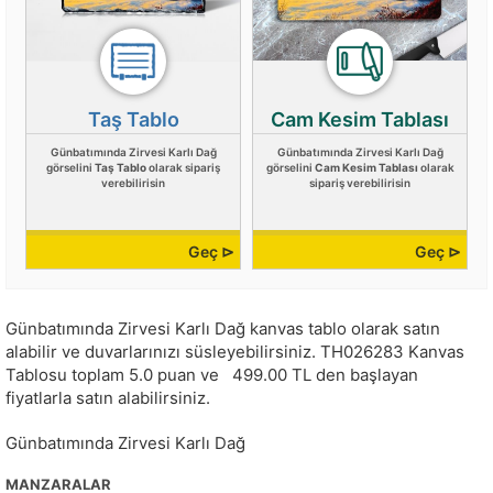
Taş Tablo
Cam Kesim Tablası
Günbatımında Zirvesi Karlı Dağ
Günbatımında Zirvesi Karlı Dağ
görselini
Taş Tablo
olarak sipariş
görselini
Cam Kesim Tablası
olarak
verebilirisin
sipariş verebilirisin
Geç ⊳
Geç ⊳
Günbatımında Zirvesi Karlı Dağ kanvas tablo olarak satın
alabilir ve duvarlarınızı süsleyebilirsiniz.
TH026283
Kanvas
Tablosu toplam
5.0
puan ve
499.00
TL den başlayan
fiyatlarla satın alabilirsiniz.
Günbatımında Zirvesi Karlı Dağ
MANZARALAR