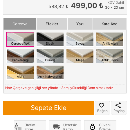
KDV Dahil
499,00 ₺
588,82 ₺
30 x 20 cm
Çerçeve
Efekler
Yazı
Kare Kod
Çerçeve Yok
Siyah
Beyaz
Antik Altın
Kahverengi
Gümüş
Meşe
Antik Fildişi
Altın
Açık Kahverengi
Not: Çerçeve genişliği her yönde +3cm, yüksekliği 3cm olmaktadır
Sepete Ekle
Beğen
Paylaş
Üretim
Ücretsiz
Güvenli
Süresi
Kargo
Ödeme