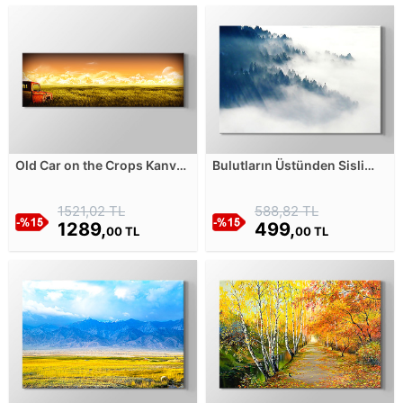
Old Car on the Crops Kanvas
Bulutların Üstünden Sisli
Tablosu
Orman Manzarası Kanvas
Tablosu
1521,02 TL
588,82 TL
1289,
499,
00 TL
00 TL