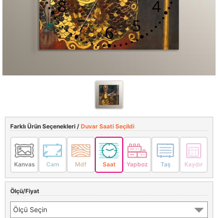
Farklı Ürün Seçenekleri /
Duvar Saati Seçildi
Kanvas
Cam
Mdf
Saat
Yapboz
Taş
Kaydır
Ölçü/Fiyat
Ölçü Seçin