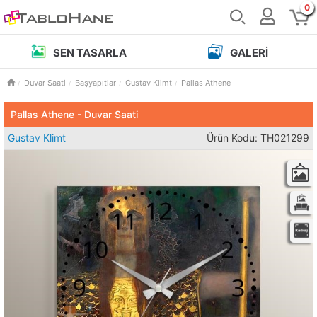
0
SEN TASARLA
GALERI
Duvar Saati
Başyapıtlar
Gustav Klimt
Pallas Athene
Pallas Athene - Duvar Saati
Gustav Klimt
Ürün Kodu: TH021299