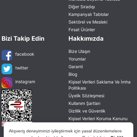
Diğer Sıradışı
Kampanyalı Tablolar
Sektörel ve Mesleki
Fırsat Ürünler
Bizi Takip Edin
Hakkımızda
Bize Ulaşın
facebook
Yorumlar
Garanti
twitter
Blog
instagram
Kişisel Verileri Saklama Ve İmha
Politikası
Üyelik Sözleşmesi
Kullanım Şartları
Gizlilik ve Güvenlik
Kişisel Verileri Koruma Kanunu
Mesafeli Satış Sözleşmesi
Alışveriş deneyiminizi iyileştirmek için yasal düzenlemelere
İade ve Değişim Politikası