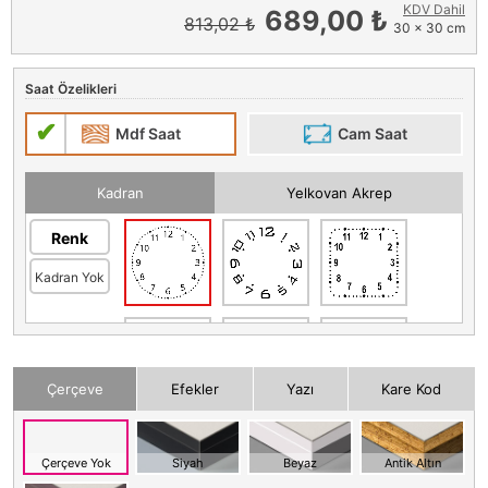
KDV Dahil
689,00 ₺
813,02 ₺
30 x 30 cm
Saat Özelikleri
Mdf Saat
Cam Saat
Kadran
Yelkovan Akrep
Renk
Kadran Yok
Çerçeve
Efekler
Yazı
Kare Kod
Çerçeve Yok
Siyah
Beyaz
Antik Altın