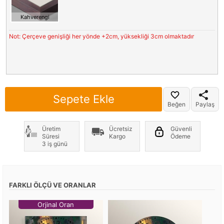
Kahverengi
Not: Çerçeve genişliği her yönde +2cm, yüksekliği 3cm olmaktadır
Sepete Ekle
Beğen
Paylaş
Üretim
Ücretsiz
Güvenli
Süresi
Kargo
Ödeme
3 iş günü
FARKLI ÖLÇÜ VE ORANLAR
Orjinal Oran