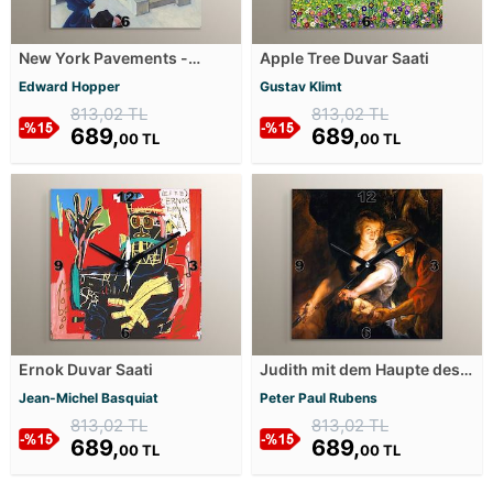
New York Pavements -
Apple Tree Duvar Saati
Square Duvar Saati
Edward Hopper
Gustav Klimt
813,02 TL
813,02 TL
689,
689,
00 TL
00 TL
Ernok Duvar Saati
Judith mit dem Haupte des
Holofernes Duvar Saati
Jean-Michel Basquiat
Peter Paul Rubens
813,02 TL
813,02 TL
689,
689,
00 TL
00 TL