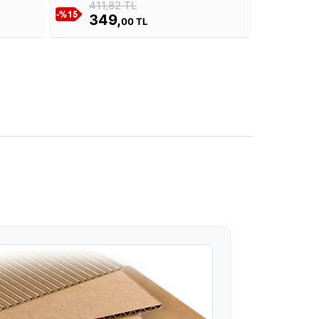
411,82 TL
349,
00 TL