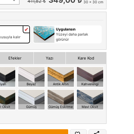
411,82 ₺
30 x 30 cm
Uygulansın
Yüzeyi daha parlak
usuyla kalır
görünür
Efekler
Yazı
Kare Kod
iyah
Beyaz
Antik Altın
Kahverengi
l Oksit
Gümüş
Gümüş Eskitme
Mavi Oksit