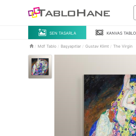
SEN TASARLA
KANVAS
TABL
Mdf Tablo
Başyapıtlar
Gustav Klimt
The Virgin