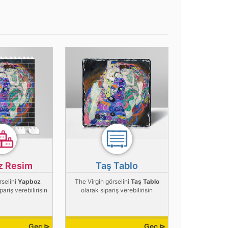
z Resim
Taş Tablo
rselini
Yapboz
The Virgin görselini
Taş Tablo
pariş verebilirisin
olarak sipariş verebilirisin
Geç ⊳
Geç ⊳