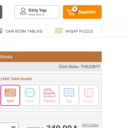
0
Giriş Yap
Sepetim
veya üye ol
CAM KESIM
TABLASI
AHŞAP
PUZZLE
ablosu
Ürün Kodu: TH022817
 /
Mdf Tablo Seçildi
Mdf
Saat
Yapboz
Taş
Kaydır
KDV Dahil
349,00 ₺