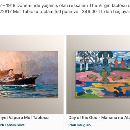
2 - 1918 Döneminde yaşamış olan ressamın The Virgin tablosu ön
22817
Mdf Tablosu toplam
5.0
puan ve
349.00
TL den başlayan f
yet Vapuru Mdf Tablosu
Day of the God - Mahana no At
Tablosu
rlı Tahsin Siret
Paul Gauguin