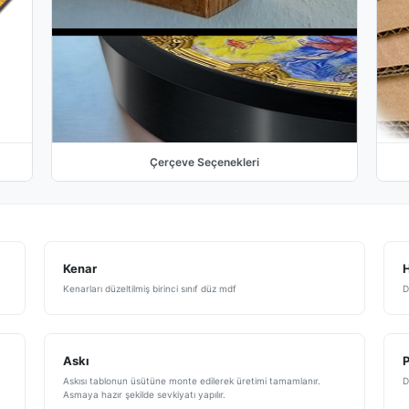
Çerçeve Seçenekleri
Kenar
H
Kenarları düzeltilmiş birinci sınıf düz mdf
D
Askı
Askısı tablonun üsütüne monte edilerek üretimi tamamlanır.
D
Asmaya hazır şekilde sevkiyatı yapılır.