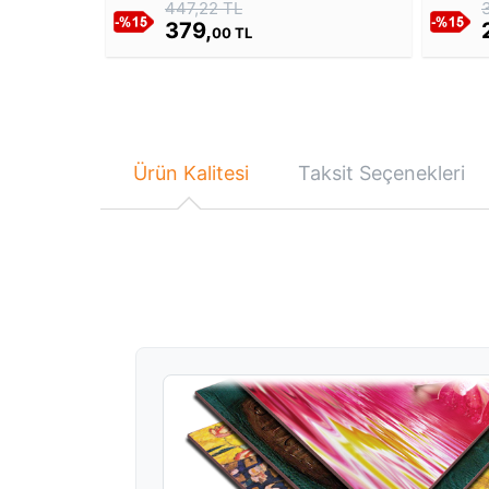
447,22 TL
379,
00 TL
Ürün Kalitesi
Taksit Seçenekleri