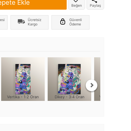
epete Ekle
Beğen
Paylaş
er yönde +2cm, yüksekliği 1cm olmaktadır
esi
Ücretsiz
Güvenli
Kargo
Ödeme
Vertika - 1:2 Oran
Dikey - 3:4 Oran
Yuvarlak - 1:1 Or