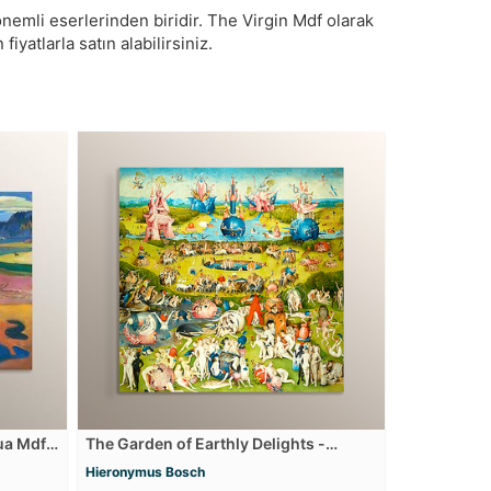
emli eserlerinden biridir. The Virgin Mdf olarak
iyatlarla satın alabilirsiniz.
ua Mdf
The Garden of Earthly Delights -
Dünyevi Zevkler Bahçesi - Center Mdf
Hieronymus Bosch
Tablosu