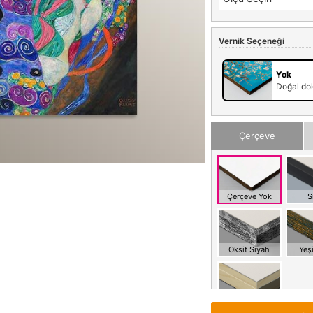
Vernik Seçeneği
Yok
Doğal dok
Çerçeve
Çerçeve Yok
S
Oksit Siyah
Yeşi
Meşe