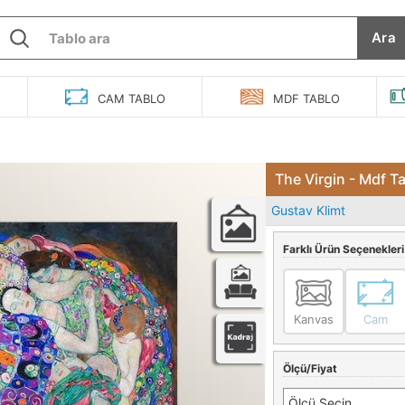
Ara
O
CAM
TABLO
MDF
TABLO
The Virgin - Mdf T
Gustav Klimt
Farklı Ürün Seçenekleri
Kanvas
Cam
Ölçü/Fiyat
Ölçü Seçin