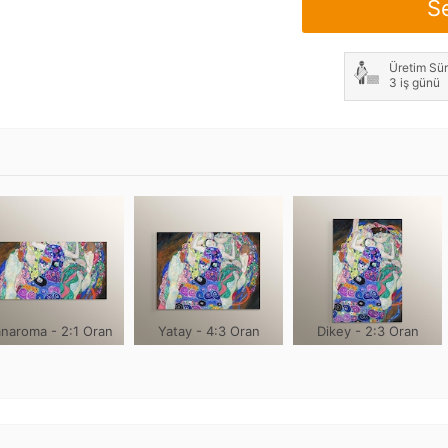
S
Not: Çerçeve genişliği h
Üretim Sür
3 iş günü
naroma - 2:1 Oran
Yatay - 4:3 Oran
Dikey - 2:3 Oran