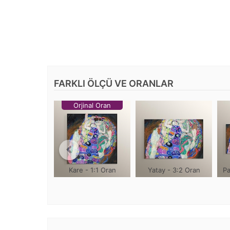
FARKLI ÖLÇÜ VE ORANLAR
Orjinal Oran
Kare - 1:1 Oran
Yatay - 3:2 Oran
Pa