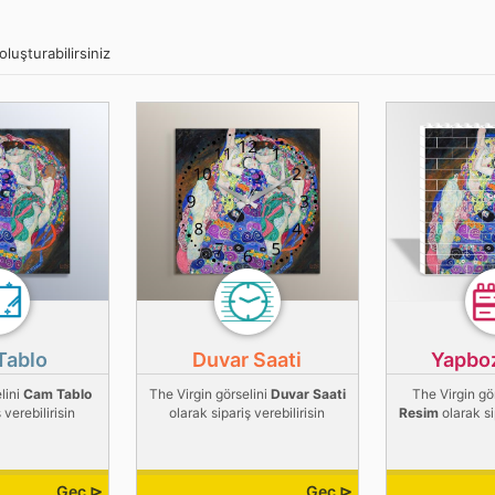
oluşturabilirsiniz
Tablo
Duvar Saati
Yapbo
lini
Cam Tablo
The Virgin görselini
Duvar Saati
The Virgin gö
 verebilirisin
olarak sipariş verebilirisin
Resim
olarak si
Geç ⊳
Geç ⊳