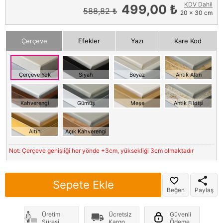
KDV Dahil
499,00 ₺
588,82 ₺
20 x 30 cm
Çerçeve
Efekler
Yazı
Kare Kod
Çerçeve Yok
Siyah
Beyaz
Antik Altın
Kahverengi
Gümüş
Meşe
Antik Fildişi
Altın
Açık Kahverengi
Not: Çerçeve genişliği her yönde +3cm, yüksekliği 3cm olmaktadır
Sepete Ekle
Beğen
Paylaş
Üretim
Ücretsiz
Güvenli
Süresi
Kargo
Ödeme