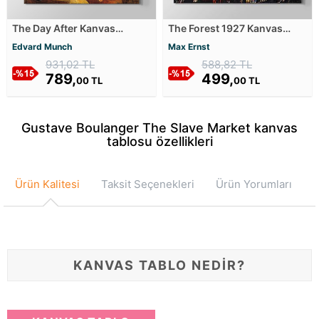
The Day After Kanvas
The Forest 1927 Kanvas
Tablosu
Tablosu
Edvard Munch
Max Ernst
931,02 TL
588,82 TL
789,
499,
00 TL
00 TL
Gustave Boulanger The Slave Market kanvas
tablosu özellikleri
Ürün Kalitesi
Taksit Seçenekleri
Ürün Yorumları
KANVAS TABLO NEDİR?