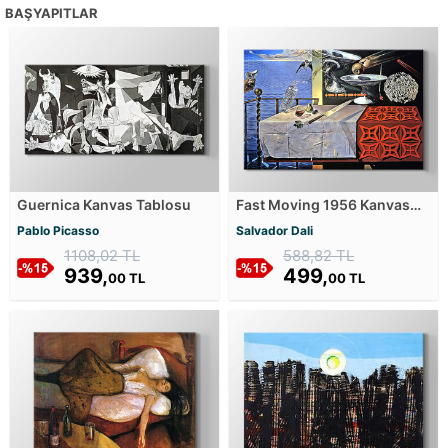
BAŞYAPITLAR
Guernica Kanvas Tablosu
Fast Moving 1956 Kanvas
Tablosu
Pablo Picasso
Salvador Dali
1108,02 TL
588,82 TL
939,
499,
00 TL
00 TL