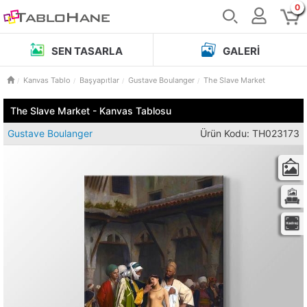
0
SEN TASARLA
GALERI
Kanvas Tablo
Başyapıtlar
Gustave Boulanger
The Slave Market
The Slave Market - Kanvas Tablosu
Gustave Boulanger
Ürün Kodu: TH023173