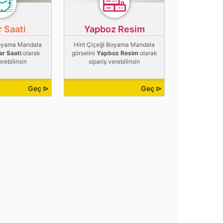
 Saati
Yapboz Resim
Boyama Mandala
Hint Çiçeği Boyama Mandala
r Saati
olarak
görselini
Yapboz Resim
olarak
erebilirisin
sipariş verebilirisin
Geç ⊳
Geç ⊳