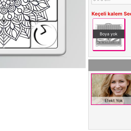
Keçeli kalem Se
Boya yok
Efekt Yok