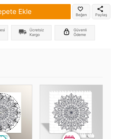
epete Ekle
Beğen
Paylaş
esi
Ücretsiz
Güvenli
Kargo
Ödeme