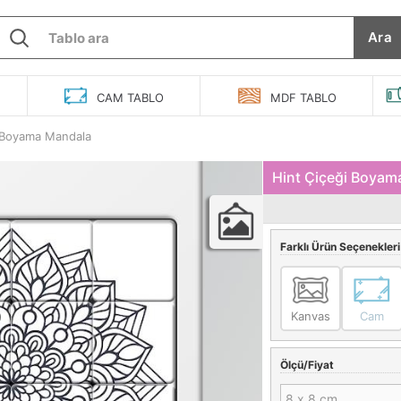
Ara
O
CAM
TABLO
MDF
TABLO
i Boyama Mandala
Hint Çiçeği Boyam
Farklı Ürün Seçenekleri
Kanvas
Cam
Ölçü/Fiyat
8 x 8 cm