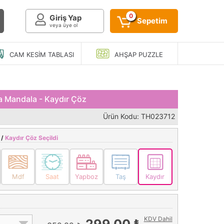
0
Giriş Yap
Sepetim
veya üye ol
CAM KESIM
TABLASI
AHŞAP
PUZZLE
a Mandala - Kaydır Çöz
Ürün Kodu: TH023712
 /
Kaydır Çöz Seçildi
Mdf
Saat
Yapboz
Taş
Kaydır
KDV Dahil
299,00 ₺