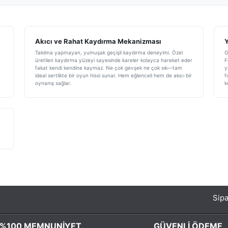
Akıcı ve Rahat Kaydırma Mekanizması
Y
Takılma yapmayan, yumuşak geçişli kaydırma deneyimi. Özel
G
üretilen kaydırma yüzeyi sayesinde kareler kolayca hareket eder
F
fakat kendi kendine kaymaz. Ne çok gevşek ne çok sık—tam
y
ideal sertlikte bir oyun hissi sunar. Hem eğlenceli hem de akıcı bir
f
oynanış sağlar.
k
Sipa
%100 MEMNUNIYET
GÜVENLI ÖDEME