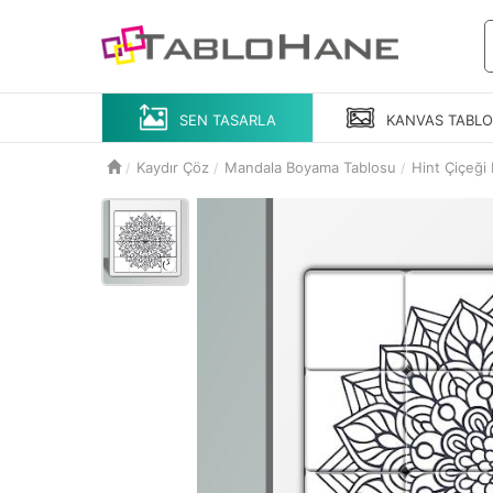
SEN TASARLA
KANVAS
TABL
Kaydır Çöz
Mandala Boyama Tablosu
Hint Çiçeğ