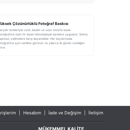
üksek Çözünürlüklü Fotoğraf Baskısı
erçek renkleriyle canlı, keskin ve uzun ömürlü baskı.
otoğrafınız özel UV baskı teknolojisiyle karelere uygulanır. Solma
apmaz, çizilmelere karşı dayanıklıdır. Her kaydırmada
otoğrafınız aynı netlikte görünür ve yıllarca ilk günkü canlılığını
orur.
rişlerim
|
Hesabım
|
İade ve Değişim
|
İletişim
MÜKEMMEL KALITE