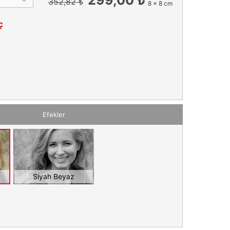
352,82 ₺
8 x 8 cm
ç
Efekler
Siyah Beyaz