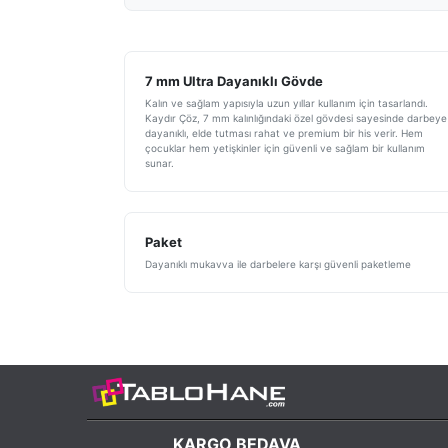
7 mm Ultra Dayanıklı Gövde
Kalın ve sağlam yapısıyla uzun yıllar kullanım için tasarlandı.
Kaydır Çöz, 7 mm kalınlığındaki özel gövdesi sayesinde darbeye
dayanıklı, elde tutması rahat ve premium bir his verir. Hem
çocuklar hem yetişkinler için güvenli ve sağlam bir kullanım
sunar.
Paket
Dayanıklı mukavva ile darbelere karşı güvenli paketleme
KARGO BEDAVA