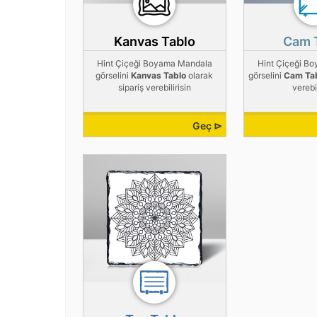
Kanvas Tablo
Cam 
Hint Çiçeği Boyama Mandala
Hint Çiçeği B
görselini
Kanvas Tablo
olarak
görselini
Cam Ta
sipariş verebilirisin
verebil
Geç ⊳