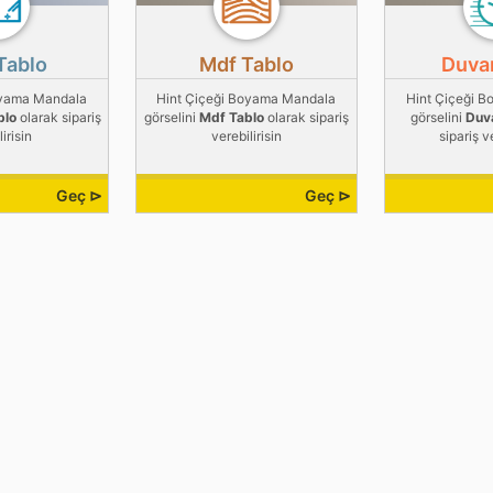
Tablo
Mdf Tablo
Duvar
oyama Mandala
Hint Çiçeği Boyama Mandala
Hint Çiçeği 
blo
olarak sipariş
görselini
Mdf Tablo
olarak sipariş
görselini
Duva
irisin
verebilirisin
sipariş v
Geç ⊳
Geç ⊳