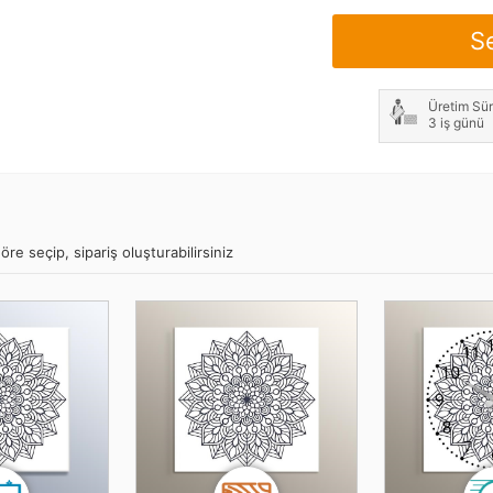
S
Üretim Sür
3 iş günü
re seçip, sipariş oluşturabilirsiniz