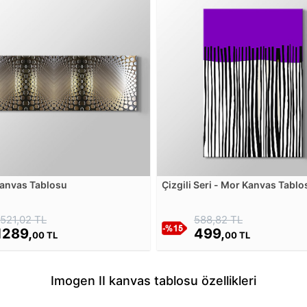
 Kanvas Tablosu
Çizgili Seri - Mor Kanvas Tablo
1521,02 TL
588,82 TL
1289,
499,
00 TL
00 TL
Imogen II kanvas tablosu özellikleri