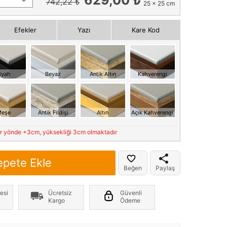
742,22 ₺
25 x 25 cm
Efekler
Yazı
Kare Kod
iyah
Beyaz
Antik Altın
Kahverengi
eşe
Antik Fildişi
Altın
Açık Kahverengi
er yönde +3cm, yüksekliği 3cm olmaktadır
epete Ekle
Beğen
Paylaş
esi
Ücretsiz
Güvenli
Kargo
Ödeme