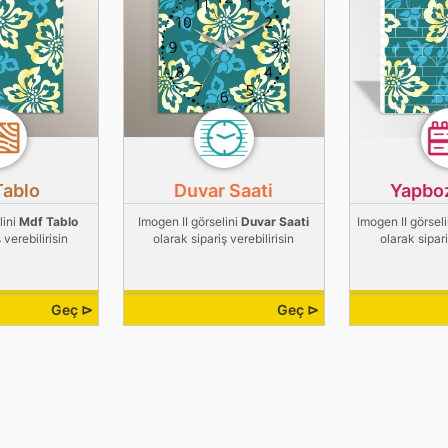
Tablo
Duvar Saati
Yapbo
lini
Mdf Tablo
Imogen II görselini
Duvar Saati
Imogen II görsel
 verebilirisin
olarak sipariş verebilirisin
olarak sipari
Geç ⊳
Geç ⊳