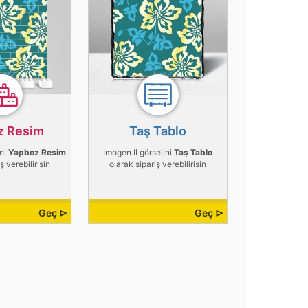
z Resim
Taş Tablo
ini
Yapboz Resim
Imogen II görselini
Taş Tablo
ş verebilirisin
olarak sipariş verebilirisin
Geç ⊳
Geç ⊳