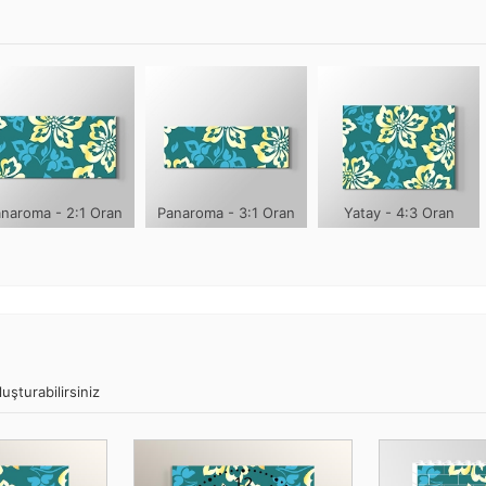
naroma - 2:1 Oran
Panaroma - 3:1 Oran
Yatay - 4:3 Oran
uşturabilirsiniz