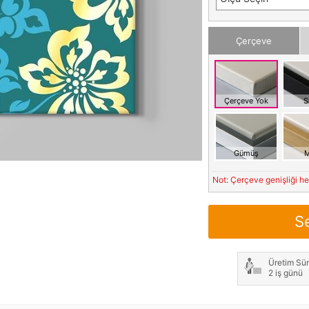
Çerçeve
Çerçeve Yok
S
Gümüş
M
Not: Çerçeve genişliği h
S
Üretim Sür
2 iş günü