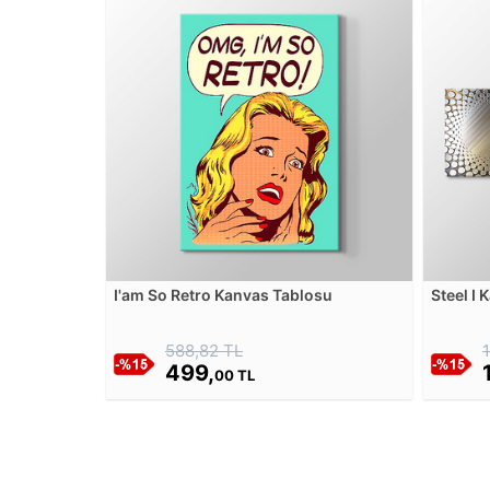
I'am So Retro Kanvas Tablosu
Steel I
588,82 TL
499,
00 TL