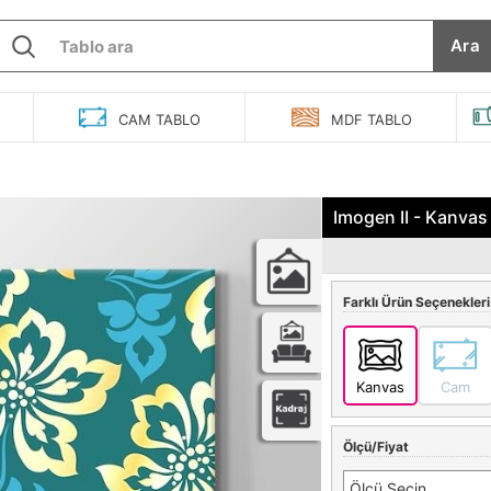
Ara
O
CAM
TABLO
MDF
TABLO
Imogen II - Kanvas
Farklı Ürün Seçenekleri
Kanvas
Cam
Ölçü/Fiyat
Ölçü Seçin