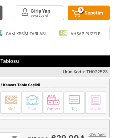
0
Giriş Yap
Sepetim
veya üye ol
CAM KESIM
TABLASI
AHŞAP
PUZZLE
 Tablosu
Ürün Kodu: TH022523
 /
Kanvas Tablo Seçildi
Mdf
Saat
Yapboz
Taş
Kaydır
KDV Dahil
629,00 ₺