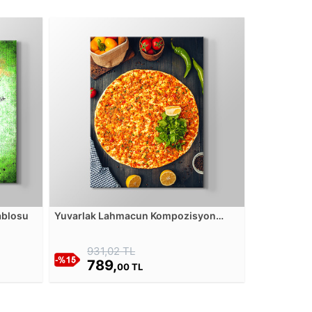
ablosu
Yuvarlak Lahmacun Kompozisyon
Kanvas Tablosu
931,02 TL
789,
00 TL