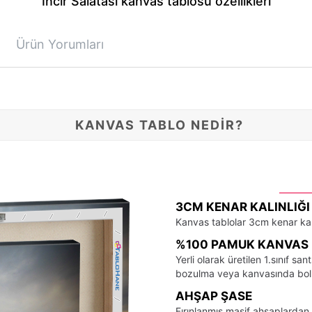
İncir Salatası kanvas tablosu özellikleri
Ürün Yorumları
KANVAS TABLO NEDİR?
3CM KENAR KALINLIĞI
Kanvas tablolar 3cm kenar kalı
%100 PAMUK KANVAS 
Yerli olarak üretilen 1.sınıf 
bozulma veya kanvasında bo
AHŞAP ŞASE
Fırınlanmış masif ahşaplardan 