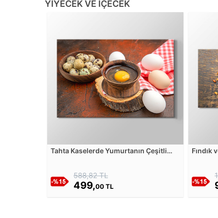
YIYECEK VE İÇECEK
Tahta Kaselerde Yumurtanın Çeşitli
Fındık 
Türleri Kanvas Tablosu
Aranjm
588,82 TL
499,
00 TL