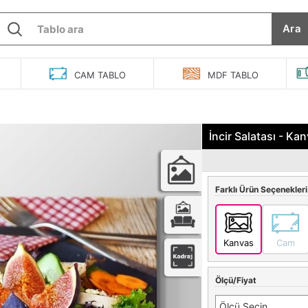
Ara
O
CAM
TABLO
MDF
TABLO
İncir Salatası - Ka
Farklı Ürün Seçenekleri
Kanvas
Cam
Ölçü/Fiyat
Ölçü Seçin