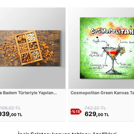
ve Badem Türleriyle Yapılan
Cosmopolitan Green Kanvas T
an Kanvas Tablosu
1108,02 TL
742,22 TL
939,
629,
00 TL
00 TL