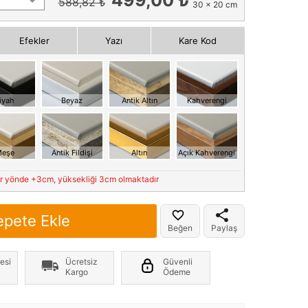
588,82 ₺
30 x 20 cm
Efekler
Yazı
Kare Kod
iyah
Beyaz
Antik Altın
Kahverengi
eşe
Antik Fildişi
Altın
Açık Kahverengi
er yönde +3cm, yüksekliği 3cm olmaktadır
epete Ekle
Beğen
Paylaş
esi
Ücretsiz
Güvenli
Kargo
Ödeme