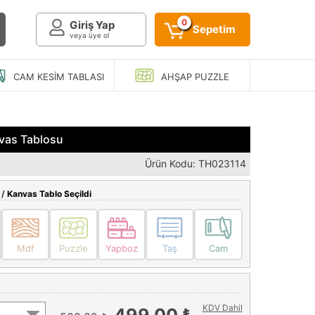
0
Giriş Yap
Sepetim
veya üye ol
CAM KESIM
TABLASI
AHŞAP
PUZZLE
nvas Tablosu
Ürün Kodu: TH023114
 /
Kanvas Tablo Seçildi
Mdf
Puzzle
Yapboz
Taş
Cam
KDV Dahil
499,00 ₺