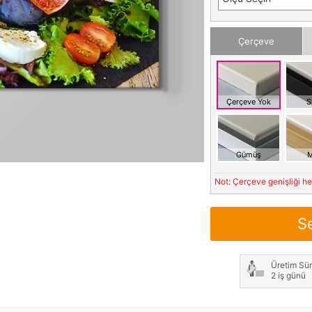
Çerçeve
Çerçeve Yok
S
Gümüş
M
Not: Çerçeve genişliği h
S
Üretim Sür
2 iş günü