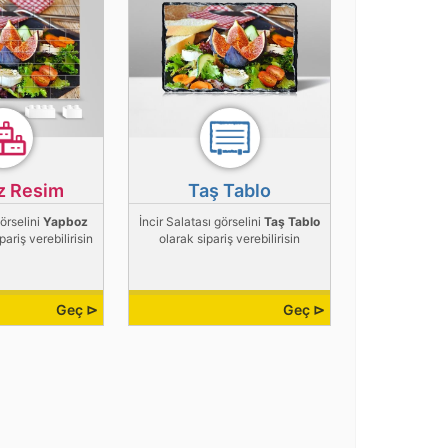
z Resim
Taş Tablo
görselini
Yapboz
İncir Salatası görselini
Taş Tablo
pariş verebilirisin
olarak sipariş verebilirisin
Geç ⊳
Geç ⊳