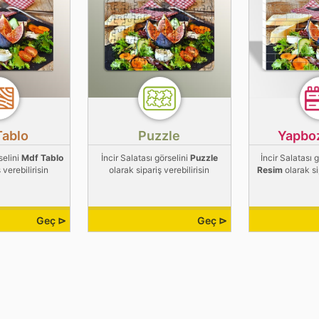
Tablo
Puzzle
Yapbo
selini
Mdf Tablo
İncir Salatası görselini
Puzzle
İncir Salatası 
 verebilirisin
olarak sipariş verebilirisin
Resim
olarak si
Geç ⊳
Geç ⊳