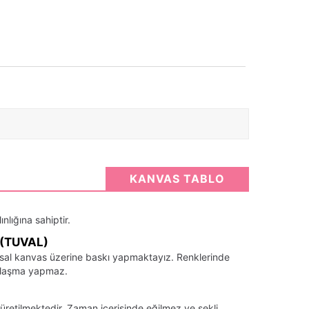
KANVAS TABLO
nlığına sahiptir.
(TUVAL)
santsal kanvas üzerine baskı yapmaktayız. Renklerinde
llaşma yapmaz.
üretilmektedir. Zaman içerisinde eğilmez ve şekli