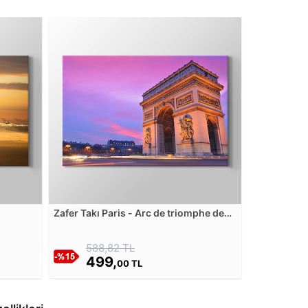
Zafer Takı Paris - Arc de triomphe de
l'Etoile Kanvas Tablosu
588,82 TL
499,
00 TL