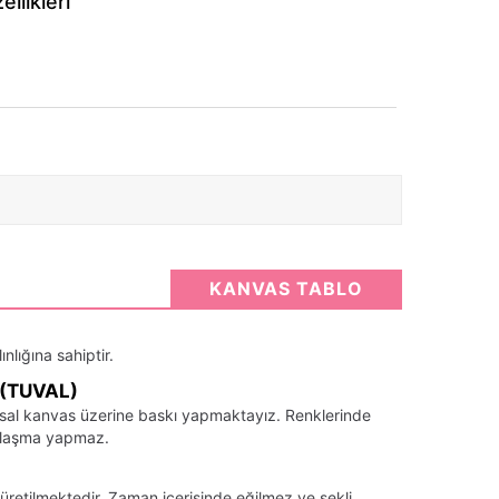
llikleri
KANVAS TABLO
nlığına sahiptir.
(TUVAL)
santsal kanvas üzerine baskı yapmaktayız. Renklerinde
llaşma yapmaz.
üretilmektedir. Zaman içerisinde eğilmez ve şekli