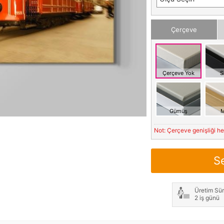
Çerçeve
Çerçeve Yok
S
Gümüş
M
Not: Çerçeve genişliği h
S
Üretim Sür
2 iş günü