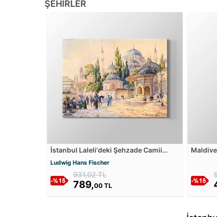
ŞEHIRLER
İstanbul Laleli'deki Şehzade Camii
Maldive
Kanvas Tablosu
Tablos
Ludwig Hans Fischer
931,02 TL
789,
00 TL