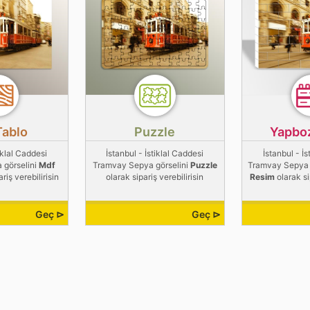
Tablo
Puzzle
Yapbo
iklal Caddesi
İstanbul - İstiklal Caddesi
İstanbul - İ
 görselini
Mdf
Tramvay Sepya görselini
Puzzle
Tramvay Sepya 
riş verebilirisin
olarak sipariş verebilirisin
Resim
olarak si
Geç ⊳
Geç ⊳