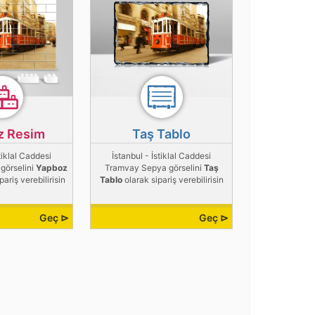
z Resim
Taş Tablo
stiklal Caddesi
İstanbul - İstiklal Caddesi
görselini
Yapboz
Tramvay Sepya görselini
Taş
pariş verebilirisin
Tablo
olarak sipariş verebilirisin
Geç ⊳
Geç ⊳