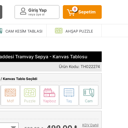
0
Giriş Yap
Sepetim
veya üye ol
CAM KESIM
TABLASI
AHŞAP
PUZZLE
l Caddesi Tramvay Sepya - Kanvas Tablosu
Ürün Kodu: TH022274
 /
Kanvas Tablo Seçildi
Mdf
Puzzle
Yapboz
Taş
Cam
KDV Dahil
499,00 ₺