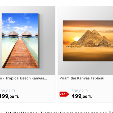
s - Tropical Beach Kanvas
Piramitler Kanvas Tablosu
u
588,82 TL
588,82 TL
499,
499,
00 TL
00 TL