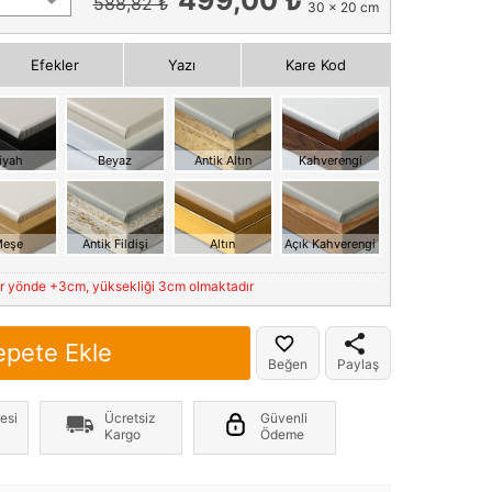
588,82 ₺
30 x 20 cm
Efekler
Yazı
Kare Kod
iyah
Beyaz
Antik Altın
Kahverengi
eşe
Antik Fildişi
Altın
Açık Kahverengi
er yönde +3cm, yüksekliği 3cm olmaktadır
epete Ekle
Beğen
Paylaş
esi
Ücretsiz
Güvenli
Kargo
Ödeme