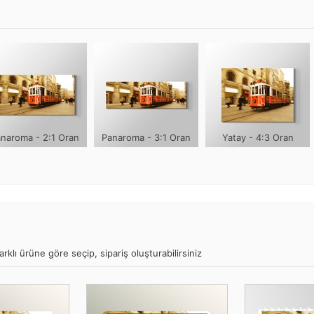
naroma - 2:1 Oran
Panaroma - 3:1 Oran
Yatay - 4:3 Oran
rklı ürüne göre seçip, sipariş oluşturabilirsiniz