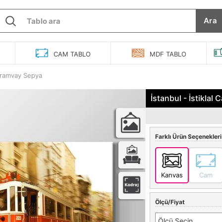
Ara
O
CAM
TABLO
MDF
TABLO
 Tramvay Sepya
İstanbul - İstikla
Farklı Ürün Seçenekleri
Kanvas
Cam
Ölçü/Fiyat
Ölçü Seçin