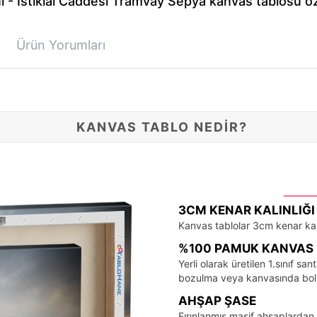
l - İstiklal Caddesi Tramvay Sepya kanvas tablosu öze
Ürün Yorumları
KANVAS TABLO NEDİR?
3CM KENAR KALINLIĞI
Kanvas tablolar 3cm kenar kalı
%100 PAMUK KANVAS 
Yerli olarak üretilen 1.sınıf 
bozulma veya kanvasında bo
AHŞAP ŞASE
Fırınlanmış masif ahşaplardan 