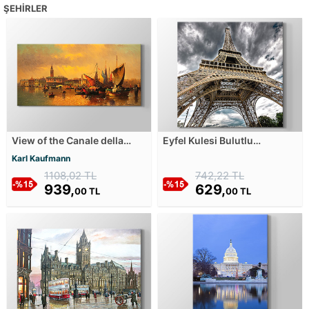
ŞEHIRLER
View of the Canale della
Eyfel Kulesi Bulutlu
Guidecca in Venice Kanvas
Gökyüzü Perspektifi Kanvas
Karl Kaufmann
Tablosu
Tablosu
1108,02 TL
742,22 TL
939,
629,
00 TL
00 TL