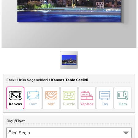
Farklı Ürün Seçenekleri /
Kanvas Tablo Seçildi
Kanvas
Cam
Mdf
Puzzle
Yapboz
Taş
Cam
Ölçü/Fiyat
Ölçü Seçin