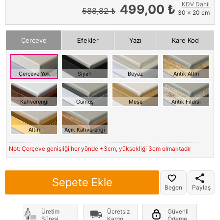
KDV Dahil
499,00 ₺
588,82 ₺
30 x 20 cm
Çerçeve
Efekler
Yazı
Kare Kod
Çerçeve Yok
Siyah
Beyaz
Antik Altın
Kahverengi
Gümüş
Meşe
Antik Fildişi
Altın
Açık Kahverengi
Not: Çerçeve genişliği her yönde +3cm, yüksekliği 3cm olmaktadır
Sepete Ekle
Beğen
Paylaş
Üretim
Ücretsiz
Güvenli
Süresi
Kargo
Ödeme