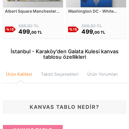
Albert Square Manchester
Washington DC - White
1935 Kanvas Tablosu
House Kanvas Tablosu
588,82 TL
588,82 TL
499,
499,
00 TL
00 TL
İstanbul - Karaköy'den Galata Kulesi kanvas
tablosu özellikleri
Ürün Kalitesi
Taksit Seçenekleri
Ürün Yorumları
KANVAS TABLO NEDİR?