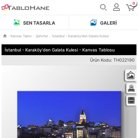
0
SEN TASARLA
GALERI
Kanvas Tablo
Şehirler
İstanbul - Karaköy'den Galata Kulesi
İstanbul - Karaköy'den Galata Kulesi - Kanvas Tablosu
Ürün Kodu: TH022190