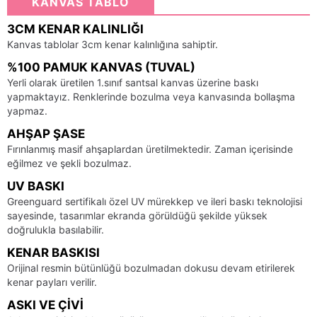
KANVAS TABLO
3CM KENAR KALINLIĞI
Kanvas tablolar 3cm kenar kalınlığına sahiptir.
%100 PAMUK KANVAS (TUVAL)
Yerli olarak üretilen 1.sınıf santsal kanvas üzerine baskı
yapmaktayız. Renklerinde bozulma veya kanvasında bollaşma
yapmaz.
AHŞAP ŞASE
Fırınlanmış masif ahşaplardan üretilmektedir. Zaman içerisinde
eğilmez ve şekli bozulmaz.
UV BASKI
Greenguard sertifikalı özel UV mürekkep ve ileri baskı teknolojisi
sayesinde, tasarımlar ekranda görüldüğü şekilde yüksek
doğrulukla basılabilir.
KENAR BASKISI
Orijinal resmin bütünlüğü bozulmadan dokusu devam etirilerek
kenar payları verilir.
ASKI VE ÇIVI