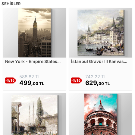
ŞEHIRLER
New York - Empire States
İstanbul Gravür III Kanvas
Building Kanvas Tablosu
Tablosu
588,82 TL
742,22 TL
499,
629,
00 TL
00 TL