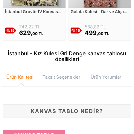
İstanbul Gravür IV Kanvas
Galata Kulesi - Dar ve Alçak
Tablosu
Çekim Kanvas Tablosu
742,22 TL
588,82 TL
629,
499,
00 TL
00 TL
İstanbul - Kız Kulesi Gri Denge kanvas tablosu
özellikleri
Ürün Kalitesi
Taksit Seçenekleri
Ürün Yorumları
KANVAS TABLO NEDİR?