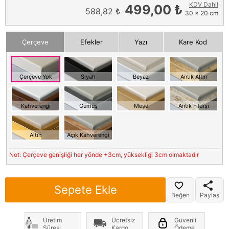
KDV Dahil
499,00 ₺
588,82 ₺
30 x 20 cm
Çerçeve
Efekler
Yazı
Kare Kod
Çerçeve Yok
Siyah
Beyaz
Antik Altın
Kahverengi
Gümüş
Meşe
Antik Fildişi
Altın
Açık Kahverengi
Not: Çerçeve genişliği her yönde +3cm, yüksekliği 3cm olmaktadır
Sepete Ekle
Beğen
Paylaş
Üretim
Ücretsiz
Güvenli
Süresi
Kargo
Ödeme