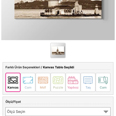
Farklı Ürün Seçenekleri /
Kanvas Tablo Seçildi
Kanvas
Cam
Mdf
Puzzle
Yapboz
Taş
Cam
Ölçü/Fiyat
Ölçü Seçin