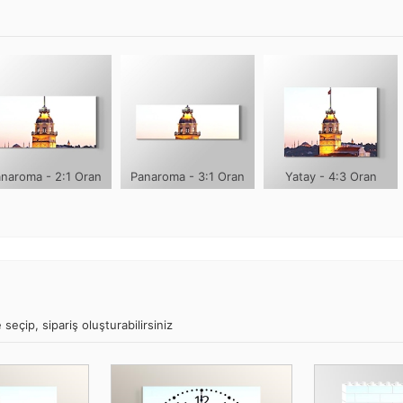
naroma - 2:1 Oran
Panaroma - 3:1 Oran
Yatay - 4:3 Oran
 seçip, sipariş oluşturabilirsiniz