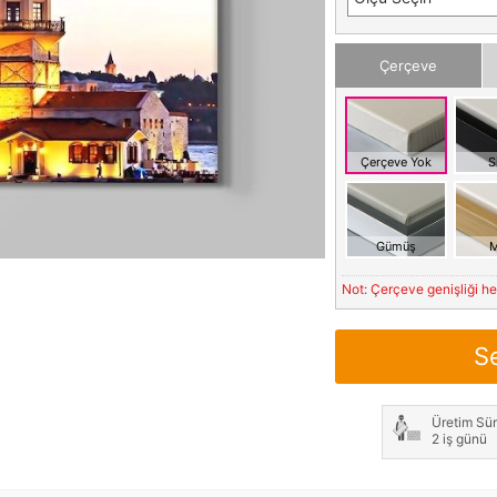
Çerçeve
Çerçeve Yok
S
Gümüş
M
Not: Çerçeve genişliği h
S
Üretim Sür
2 iş günü