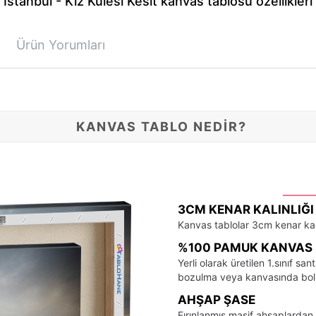
İstanbul - Kız Kulesi Kesit kanvas tablosu özellikleri
Ürün Yorumları
KANVAS TABLO NEDİR?
3CM KENAR KALINLIĞI
Kanvas tablolar 3cm kenar kalı
%100 PAMUK KANVAS 
Yerli olarak üretilen 1.sınıf 
bozulma veya kanvasında bo
AHŞAP ŞASE
Fırınlanmış masif ahşaplardan 