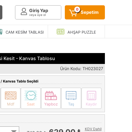
0
Giriş Yap
Sepetim
veya üye ol
CAM KESIM
TABLASI
AHŞAP
PUZZLE
si Kesit - Kanvas Tablosu
Ürün Kodu: TH023027
 /
Kanvas Tablo Seçildi
Mdf
Saat
Yapboz
Taş
Kaydır
KDV Dahil
629,00 ₺