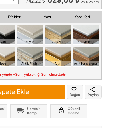
742,22 ₺
25 x 25 cm
Efekler
Yazı
Kare Kod
iyah
Beyaz
Antik Altın
Kahverengi
eşe
Antik Fildişi
Altın
Açık Kahverengi
er yönde +3cm, yüksekliği 3cm olmaktadır
epete Ekle
Beğen
Paylaş
esi
Ücretsiz
Güvenli
Kargo
Ödeme