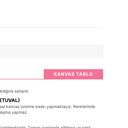
KANVAS TABLO
nlığına sahiptir.
(TUVAL)
santsal kanvas üzerine baskı yapmaktayız. Renklerinde
llaşma yapmaz.
üretilmektedir. Zaman içerisinde eğilmez ve şekli