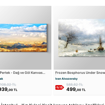
 Pertek - Dağ ve Göl Kanvas
Frozen Bosphorus Under Snow
u
İstanbul Boğazı Karlar Altında
ak
Ivan Aivazovsky
Tablosu
1108,02 TL
588,82 TL
939,
499,
00 TL
00 TL