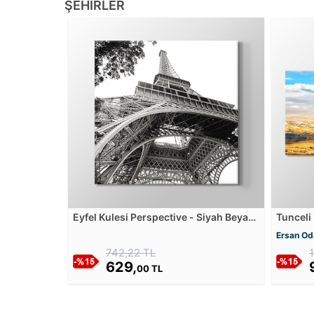
ŞEHIRLER
Eyfel Kulesi Perspective - Siyah Beyaz
Tunceli
Kanvas Tablosu
Tablos
Ersan Od
742,22 TL
629,
00 TL