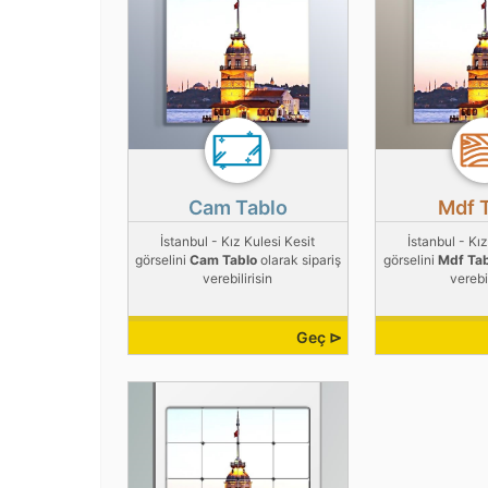
Cam Tablo
Mdf 
İstanbul - Kız Kulesi Kesit
İstanbul - Kız
görselini
Cam Tablo
olarak sipariş
görselini
Mdf Ta
verebilirisin
verebil
Geç ⊳