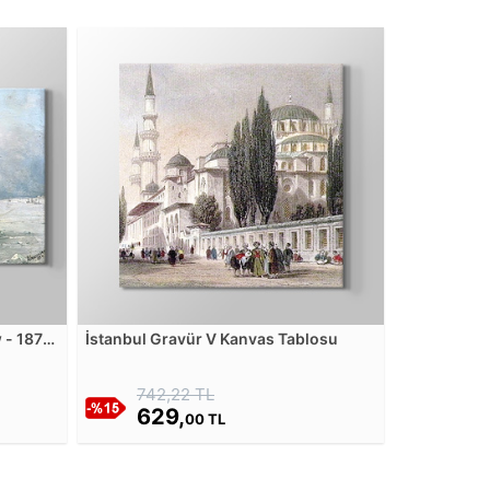
 - 1874
İstanbul Gravür V Kanvas Tablosu
 Kanvas
742,22 TL
629,
00 TL