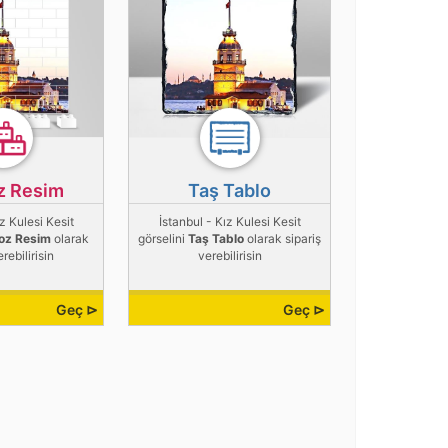
z Resim
Taş Tablo
ız Kulesi Kesit
İstanbul - Kız Kulesi Kesit
oz Resim
olarak
görselini
Taş Tablo
olarak sipariş
erebilirisin
verebilirisin
Geç ⊳
Geç ⊳