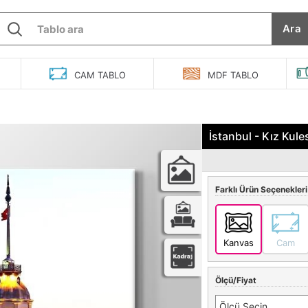
Ara
O
CAM
TABLO
MDF
TABLO
İstanbul - Kız Kule
Farklı Ürün Seçenekleri
Kanvas
Cam
Ölçü/Fiyat
Ölçü Seçin