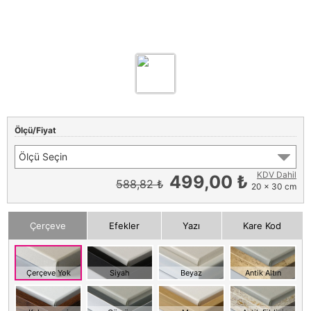
Ölçü/Fiyat
Ölçü Seçin
KDV Dahil
499,00 ₺
588,82 ₺
20 x 30 cm
Çerçeve
Efekler
Yazı
Kare Kod
Çerçeve Yok
Siyah
Beyaz
Antik Altın