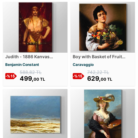
Judith - 1886 Kanvas
Boy with Basket of Fruit
Tablosu
Kanvas Tablosu
Benjamin Constant
Caravaggio
588,82 TL
742,22 TL
499,
629,
00 TL
00 TL