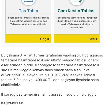
Taş Tablo
Cam Kesim Tablası
Il coraggioso temeraire ha intrapreso
Il coraggioso temeraire ha intrapreso
il suo ultimo viaggio görselini
Taş
il suo ultimo viaggio görselini
Cam
Tablo
olarak sipariş verebilirisin
Kesim Tablası
olarak sipariş
verebilirisin
Geç ⊳
Geç ⊳
Bu çalışma
J. M. W. Turner
tarafından yapılmıştır.
Il coraggioso
temeraire ha intrapreso il suo ultimo viaggio tablosu önemli
eserlerinden biridir. Il coraggioso temeraire ha intrapreso il
suo ultimo viaggio kanvas tablo olarak satın alabilir ve
duvarlarınızı süsleyebilirsiniz.
TH023838
Kanvas Tablosu
toplam
5.0
puan ve
499.00
TL den başlayan fiyatlarla satın
alabilirsiniz.
Il coraggioso temeraire ha intrapreso il suo ultimo viaggio
BAŞYAPITLAR