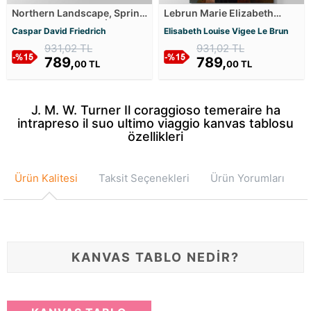
Northern Landscape, Spring
Lebrun Marie Elizabeth
- Kuzey Manzarası, İlkbahar
Louise Kanvas Tablosu
Caspar David Friedrich
Elisabeth Louise Vigee Le Brun
Kanvas Tablosu
931,02 TL
931,02 TL
789,
789,
00 TL
00 TL
J. M. W. Turner Il coraggioso temeraire ha
intrapreso il suo ultimo viaggio kanvas tablosu
özellikleri
Ürün Kalitesi
Taksit Seçenekleri
Ürün Yorumları
KANVAS TABLO NEDİR?