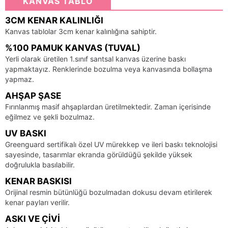
KANVAS TABLO
3CM KENAR KALINLIĞI
Kanvas tablolar 3cm kenar kalınlığına sahiptir.
%100 PAMUK KANVAS (TUVAL)
Yerli olarak üretilen 1.sınıf santsal kanvas üzerine baskı
yapmaktayız. Renklerinde bozulma veya kanvasında bollaşma
yapmaz.
AHŞAP ŞASE
Fırınlanmış masif ahşaplardan üretilmektedir. Zaman içerisinde
eğilmez ve şekli bozulmaz.
UV BASKI
Greenguard sertifikalı özel UV mürekkep ve ileri baskı teknolojisi
sayesinde, tasarımlar ekranda görüldüğü şekilde yüksek
doğrulukla basılabilir.
KENAR BASKISI
Orijinal resmin bütünlüğü bozulmadan dokusu devam etirilerek
kenar payları verilir.
ASKI VE ÇIVI