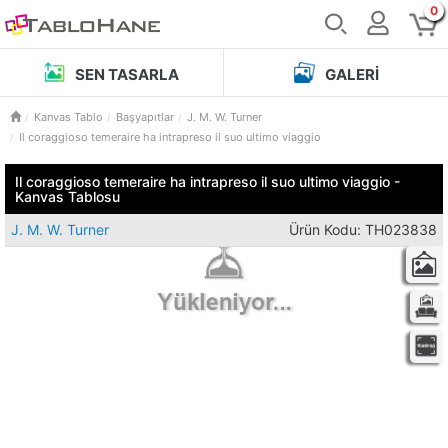
0
SEN TASARLA
GALERI
Kanvas Tablo
Başyapıtlar
J. M. W. Turner
Il coraggioso temeraire ha intrapreso il suo ultimo viaggio
Il coraggioso temeraire ha intrapreso il suo ultimo viaggio -
Kanvas Tablosu
J. M. W. Turner
Ürün Kodu: TH023838