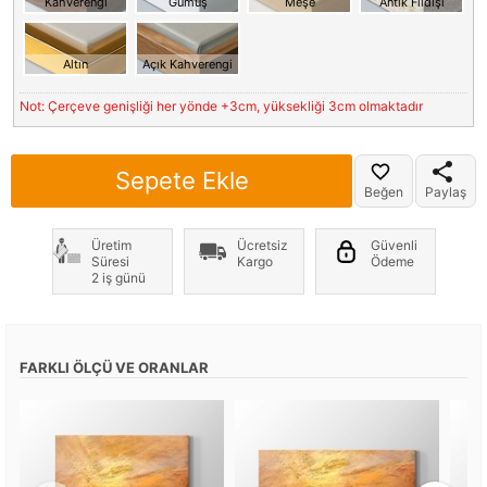
Kahverengi
Gümüş
Meşe
Antik Fildişi
Altın
Açık Kahverengi
Not: Çerçeve genişliği her yönde +3cm, yüksekliği 3cm olmaktadır
Sepete Ekle
Beğen
Paylaş
Üretim
Ücretsiz
Güvenli
Süresi
Kargo
Ödeme
2 iş günü
FARKLI ÖLÇÜ VE ORANLAR