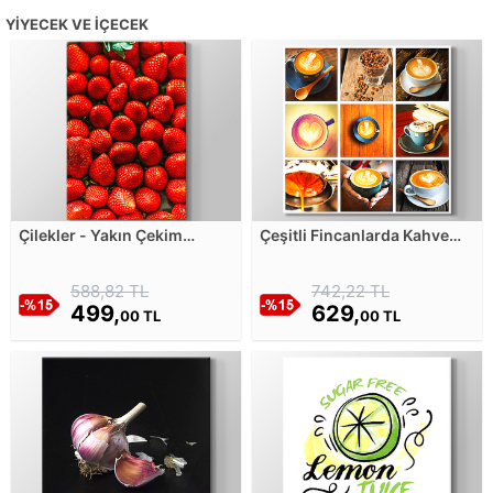
YIYECEK VE İÇECEK
Çilekler - Yakın Çekim
Çeşitli Fincanlarda Kahve
Kanvas Tablosu
Sunumları Kanvas Tablosu
588,82 TL
742,22 TL
499,
629,
00 TL
00 TL