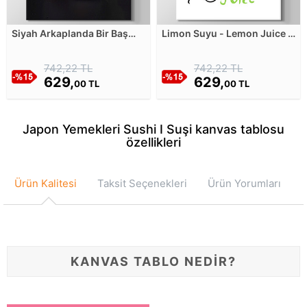
Siyah Arkaplanda Bir Baş
Limon Suyu - Lemon Juice -
Sarımsak Kanvas Tablosu
Sulu Boya Deseni Kanvas
Tablosu
742,22 TL
742,22 TL
629,
629,
00 TL
00 TL
Japon Yemekleri Sushi I Suşi kanvas tablosu
özellikleri
Ürün Kalitesi
Taksit Seçenekleri
Ürün Yorumları
KANVAS TABLO NEDİR?