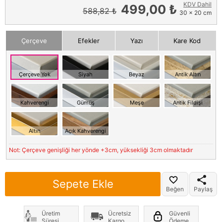
KDV Dahil
499,00 ₺
588,82 ₺
30 x 20 cm
Çerçeve
Efekler
Yazı
Kare Kod
Çerçeve Yok
Siyah
Beyaz
Antik Altın
Kahverengi
Gümüş
Meşe
Antik Fildişi
Altın
Açık Kahverengi
Not: Çerçeve genişliği her yönde +3cm, yüksekliği 3cm olmaktadır
Sepete Ekle
Beğen
Paylaş
Üretim
Ücretsiz
Güvenli
Süresi
Kargo
Ödeme