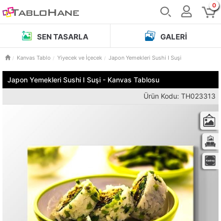
0
SEN TASARLA
GALERI
Kanvas Tablo
Yiyecek ve İçecek
Japon Yemekleri Sushi I Suşi
Japon Yemekleri Sushi I Suşi - Kanvas Tablosu
Ürün Kodu: TH023313