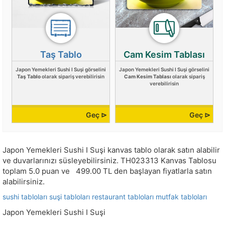
Taş Tablo
Cam Kesim Tablası
Japon Yemekleri Sushi I Suşi görselini
Japon Yemekleri Sushi I Suşi görselini
Taş Tablo
olarak sipariş verebilirisin
Cam Kesim Tablası
olarak sipariş
verebilirisin
Geç ⊳
Geç ⊳
Japon Yemekleri Sushi I Suşi kanvas tablo olarak satın alabilir
ve duvarlarınızı süsleyebilirsiniz.
TH023313
Kanvas Tablosu
toplam
5.0
puan ve
499.00
TL den başlayan fiyatlarla satın
alabilirsiniz.
sushi tabloları
suşi tabloları
restaurant tabloları
mutfak tabloları
Japon Yemekleri Sushi I Suşi