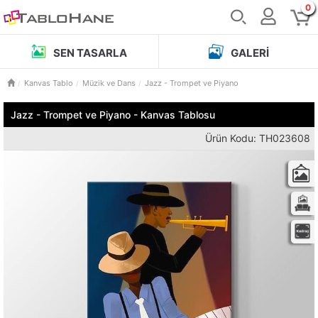
0
SEN TASARLA
GALERI
Kanvas Tablo
Müzik ve Dans
Jazz - Trompet ve Piyano
Jazz - Trompet ve Piyano - Kanvas Tablosu
Ürün Kodu: TH023608