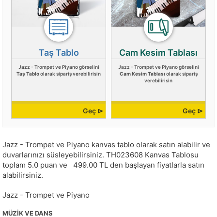
Taş Tablo
Cam Kesim Tablası
Jazz - Trompet ve Piyano görselini
Jazz - Trompet ve Piyano görselini
Taş Tablo
olarak sipariş verebilirisin
Cam Kesim Tablası
olarak sipariş
verebilirisin
Geç ⊳
Geç ⊳
Jazz - Trompet ve Piyano kanvas tablo olarak satın alabilir ve
duvarlarınızı süsleyebilirsiniz.
TH023608
Kanvas Tablosu
toplam
5.0
puan ve
499.00
TL den başlayan fiyatlarla satın
alabilirsiniz.
Jazz - Trompet ve Piyano
MÜZIK VE DANS