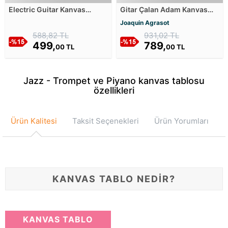
Electric Guitar Kanvas
Gitar Çalan Adam Kanvas
Tablosu
Tablosu
Joaquin Agrasot
588,82 TL
931,02 TL
499,
789,
00 TL
00 TL
Jazz - Trompet ve Piyano kanvas tablosu
özellikleri
Ürün Kalitesi
Taksit Seçenekleri
Ürün Yorumları
KANVAS TABLO NEDİR?
KANVAS TABLO