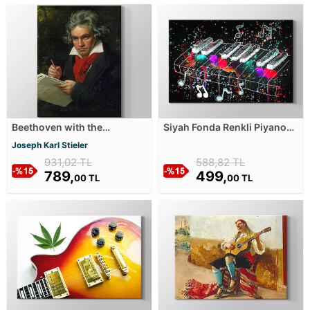
Beethoven with the
Siyah Fonda Renkli Piyano
manuscript of the Missa
Çizimi Kanvas Tablosu
Joseph Karl Stieler
solemnis Kanvas Tablosu
931,02 TL
588,82 TL
789,
499,
00 TL
00 TL