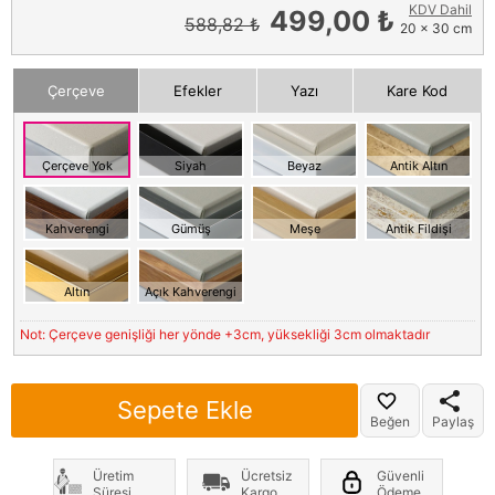
KDV Dahil
499,00 ₺
588,82 ₺
20 x 30 cm
Çerçeve
Efekler
Yazı
Kare Kod
Çerçeve Yok
Siyah
Beyaz
Antik Altın
Kahverengi
Gümüş
Meşe
Antik Fildişi
Altın
Açık Kahverengi
Not: Çerçeve genişliği her yönde +3cm, yüksekliği 3cm olmaktadır
Sepete Ekle
Beğen
Paylaş
Üretim
Ücretsiz
Güvenli
Süresi
Kargo
Ödeme