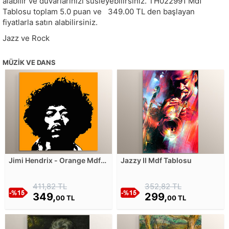
alabilir ve duvarlarınızı süsleyebilirsiniz.
TH022991
Mdf
Tablosu toplam
5.0
puan ve
349.00
TL den başlayan
fiyatlarla satın alabilirsiniz.
Jazz ve Rock
MÜZIK VE DANS
Jimi Hendrix - Orange Mdf
Jazzy II Mdf Tablosu
Tablosu
411,82 TL
352,82 TL
349,
299,
00 TL
00 TL