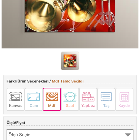
Farklı Ürün Seçenekleri /
Mdf Tablo Seçildi
Kanvas
Cam
Mdf
Saat
Yapboz
Taş
Kaydır
Ölçü/Fiyat
Ölçü Seçin