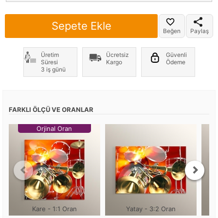
Sepete Ekle
Beğen
Paylaş
Üretim
Ücretsiz
Güvenli
Süresi
Kargo
Ödeme
3 iş günü
FARKLI ÖLÇÜ VE ORANLAR
Orjinal Oran
Kare - 1:1 Oran
Yatay - 3:2 Oran