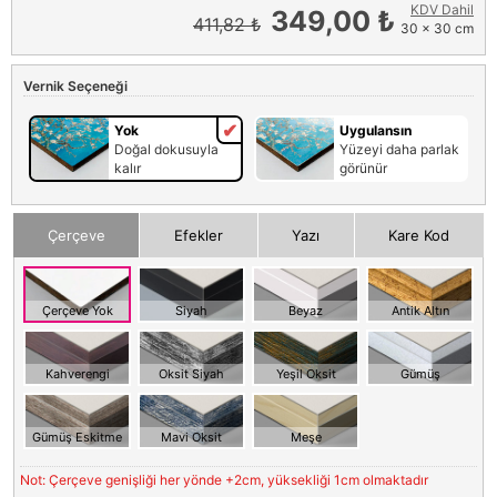
KDV Dahil
349,00 ₺
411,82 ₺
30 x 30 cm
Vernik Seçeneği
Yok
Uygulansın
Doğal dokusuyla
Yüzeyi daha parlak
kalır
görünür
Çerçeve
Efekler
Yazı
Kare Kod
Çerçeve Yok
Siyah
Beyaz
Antik Altın
Kahverengi
Oksit Siyah
Yeşil Oksit
Gümüş
Gümüş Eskitme
Mavi Oksit
Meşe
Not: Çerçeve genişliği her yönde +2cm, yüksekliği 1cm olmaktadır