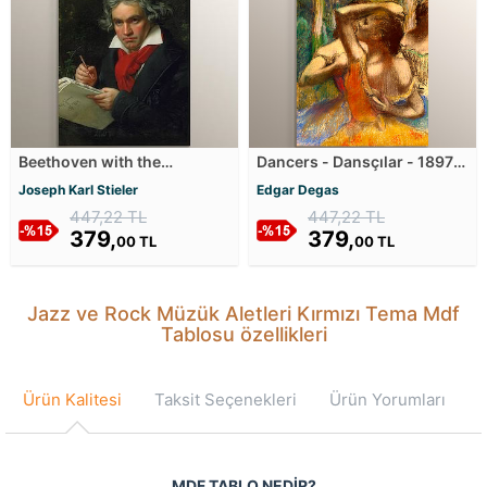
Beethoven with the
Dancers - Dansçılar - 1897
manuscript of the Missa
Mdf Tablosu
Joseph Karl Stieler
Edgar Degas
solemnis Mdf Tablosu
447,22 TL
447,22 TL
379,
379,
00 TL
00 TL
Jazz ve Rock Müzük Aletleri Kırmızı Tema Mdf
Tablosu özellikleri
Ürün Kalitesi
Taksit Seçenekleri
Ürün Yorumları
MDF TABLO NEDİR?