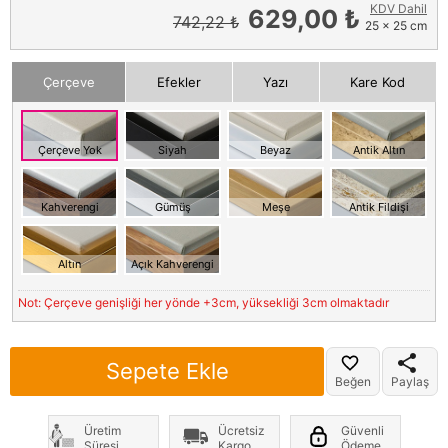
KDV Dahil
629,00 ₺
742,22 ₺
25 x 25 cm
Çerçeve
Efekler
Yazı
Kare Kod
Çerçeve Yok
Siyah
Beyaz
Antik Altın
Kahverengi
Gümüş
Meşe
Antik Fildişi
Altın
Açık Kahverengi
Not: Çerçeve genişliği her yönde +3cm, yüksekliği 3cm olmaktadır
Sepete Ekle
Beğen
Paylaş
Üretim
Ücretsiz
Güvenli
Süresi
Kargo
Ödeme