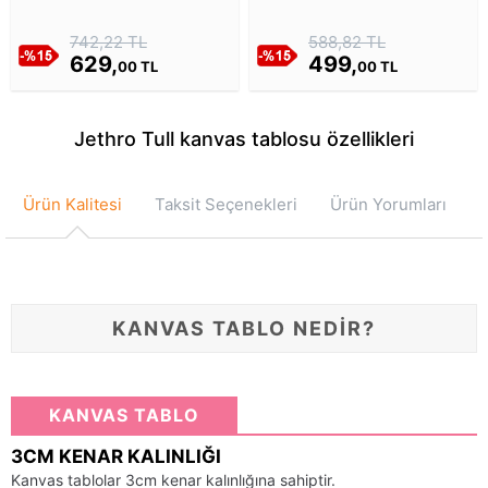
Tablosu
742,22 TL
588,82 TL
629,
499,
00 TL
00 TL
Jethro Tull kanvas tablosu özellikleri
Ürün Kalitesi
Taksit Seçenekleri
Ürün Yorumları
KANVAS TABLO NEDİR?
KANVAS TABLO
3CM KENAR KALINLIĞI
Kanvas tablolar 3cm kenar kalınlığına sahiptir.