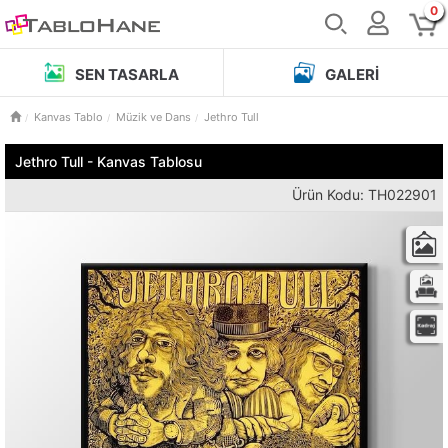
0
SEN TASARLA
GALERI
Kanvas Tablo
Müzik ve Dans
Jethro Tull
Jethro Tull - Kanvas Tablosu
Ürün Kodu: TH022901