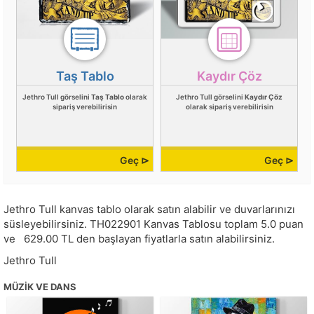
Taş Tablo
Kaydır Çöz
Jethro Tull görselini
Taş Tablo
olarak
Jethro Tull görselini
Kaydır Çöz
sipariş verebilirisin
olarak sipariş verebilirisin
Geç ⊳
Geç ⊳
Jethro Tull kanvas tablo olarak satın alabilir ve duvarlarınızı
süsleyebilirsiniz.
TH022901
Kanvas Tablosu toplam
5.0
puan
ve
629.00
TL den başlayan fiyatlarla satın alabilirsiniz.
Jethro Tull
MÜZIK VE DANS