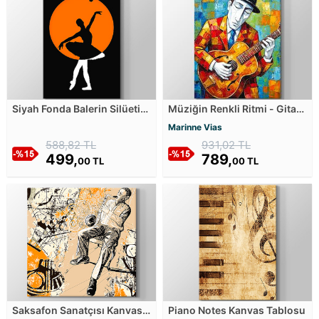
Siyah Fonda Balerin Silüeti
Müziğin Renkli Ritmi - Gitar
ve Notalar Kanvas Tablosu
Kanvas Tablosu
Marinne Vias
588,82 TL
931,02 TL
499,
789,
00 TL
00 TL
Saksafon Sanatçısı Kanvas
Piano Notes Kanvas Tablosu