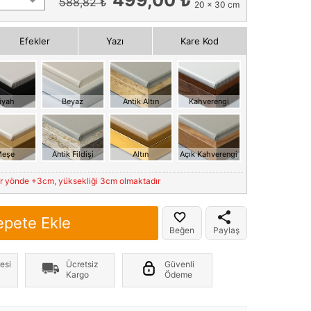
588,82 ₺
20 x 30 cm
Efekler
Yazı
Kare Kod
iyah
Beyaz
Antik Altın
Kahverengi
eşe
Antik Fildişi
Altın
Açık Kahverengi
er yönde +3cm, yüksekliği 3cm olmaktadır
epete Ekle
Beğen
Paylaş
esi
Ücretsiz
Güvenli
Kargo
Ödeme