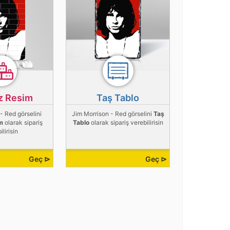
z Resim
Taş Tablo
- Red görselini
Jim Morrison - Red görselini
Taş
m
olarak sipariş
Tablo
olarak sipariş verebilirisin
ilirisin
Geç ⊳
Geç ⊳