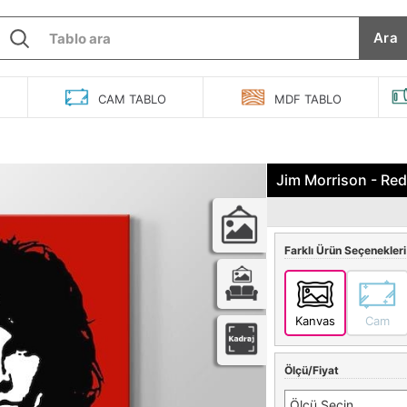
Ara
O
CAM
TABLO
MDF
TABLO
Jim Morrison - Re
Farklı Ürün Seçenekleri
Kanvas
Cam
Ölçü/Fiyat
Ölçü Seçin