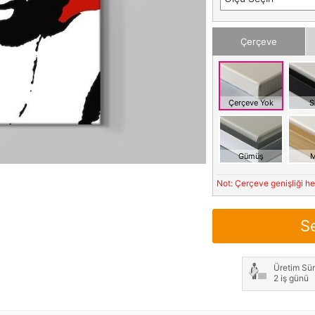
Çerçeve
Çerçeve Yok
S
Gümüş
M
Not: Çerçeve genişliği h
S
Üretim Sür
2 iş günü