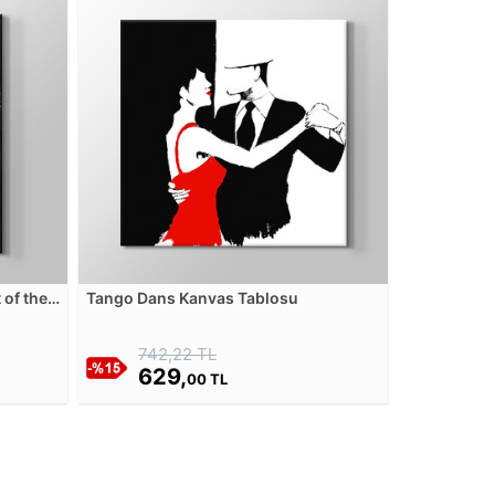
 of the
Tango Dans Kanvas Tablosu
u
742,22 TL
629,
00 TL