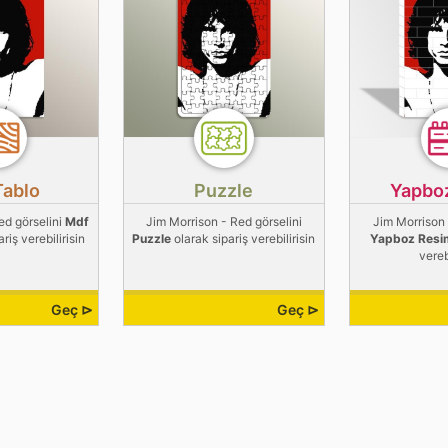
Tablo
Puzzle
Yapbo
ed görselini
Mdf
Jim Morrison - Red görselini
Jim Morrison 
riş verebilirisin
Puzzle
olarak sipariş verebilirisin
Yapboz Resi
vereb
Geç ⊳
Geç ⊳