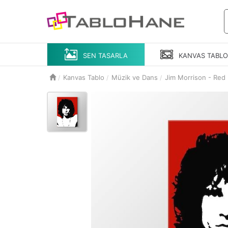
SEN TASARLA
KANVAS
TABL
Kanvas Tablo
Müzik ve Dans
Jim Morrison - Red