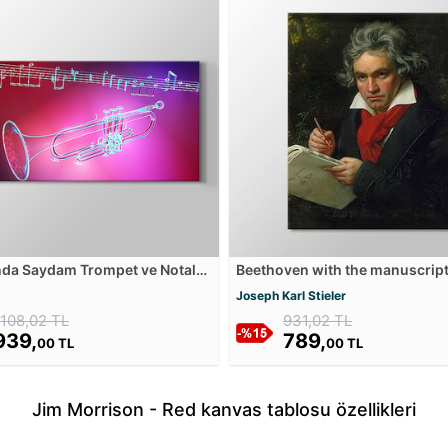
da Saydam Trompet ve Notalar
Beethoven with the manuscript
Tablosu
Missa solemnis Kanvas Tablos
Joseph Karl Stieler
1108,02 TL
931,02 TL
939,
789,
00 TL
00 TL
Jim Morrison - Red kanvas tablosu özellikleri