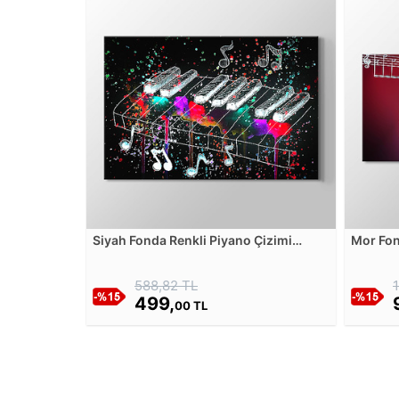
Siyah Fonda Renkli Piyano Çizimi
Mor Fon
Kanvas Tablosu
Kanvas 
588,82 TL
499,
00 TL