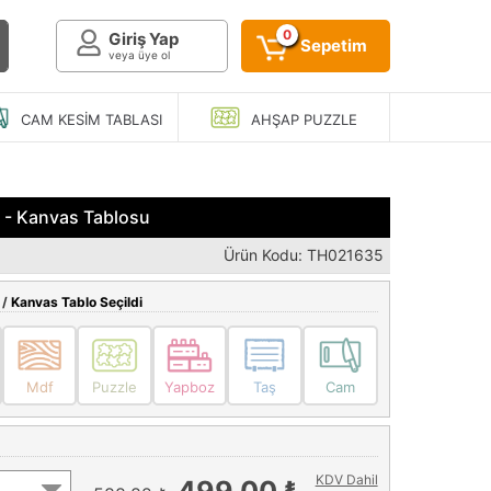
0
Giriş Yap
Sepetim
veya üye ol
CAM KESIM
TABLASI
AHŞAP
PUZZLE
d - Kanvas Tablosu
Ürün Kodu: TH021635
 /
Kanvas Tablo Seçildi
Mdf
Puzzle
Yapboz
Taş
Cam
KDV Dahil
499,00 ₺