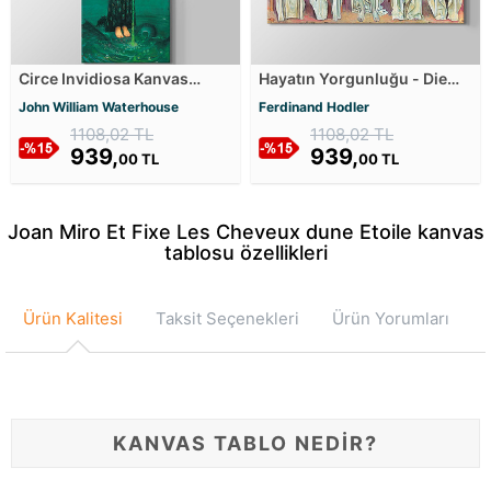
Circe Invidiosa Kanvas
Hayatın Yorgunluğu - Die
Tablosu
Lebensmüden - The Tired of
John William Waterhouse
Ferdinand Hodler
Life Kanvas Tablosu
1108,02 TL
1108,02 TL
939,
939,
00 TL
00 TL
Joan Miro Et Fixe Les Cheveux dune Etoile kanvas
tablosu özellikleri
Ürün Kalitesi
Taksit Seçenekleri
Ürün Yorumları
KANVAS TABLO NEDİR?