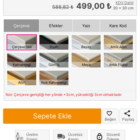
KDV Dahil
499,00 ₺
588,82 ₺
20 x 30 cm
Çerçeve
Efekler
Yazı
Kare Kod
Çerçeve Yok
Siyah
Beyaz
Antik Altın
Kahverengi
Gümüş
Meşe
Antik Fildişi
Altın
Açık Kahverengi
Not: Çerçeve genişliği her yönde +3cm, yüksekliği 3cm olmaktadır
Sepete Ekle
Beğen
Paylaş
Üretim
Ücretsiz
Güvenli
Süresi
Kargo
Ödeme