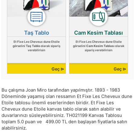
Taş Tablo
Cam Kesim Tablası
Et Fixe Les Cheveux dune Etoile
Et Fixe Les Cheveux dune Etoile
görselini
Taş Tablo
olarak sipariş
görselini
Cam Kesim Tablası
olarak
verebilirisin
sipariş verebilirisin
Geç ⊳
Geç ⊳
Bu çalışma
Joan Miro
tarafından yapılmıştır.
1893 - 1983
Döneminde yaşamış olan ressamın Et Fixe Les Cheveux dune
Etoile tablosu önemli eserlerinden biridir. Et Fixe Les
Cheveux dune Etoile kanvas tablo olarak satın alabilir ve
duvarlarınızı süsleyebilirsiniz.
TH021199
Kanvas Tablosu
toplam
5.0
puan ve
499.00
TL den başlayan fiyatlarla satın
alabilirsiniz.