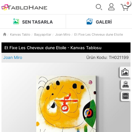
0
SEN TASARLA
GALERI
Kanvas Tablo
Başyapıtlar
Joan Miro
Et Fixe Les Cheveux dune Etoile
Et Fixe Les Cheveux dune Etoile - Kanvas Tablosu
Joan Miro
Ürün Kodu: TH021199