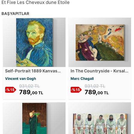
Et Fixe Les Cheveux dune Etoile
BAŞYAPITLAR
Self-Portrait 1889 Kanvas
In The Countryside - Kırsal
Tablosu
Bölgede Kanvas Tablosu
Vincent van Gogh
Marc Chagall
931,02 TL
931,02 TL
789,
789,
00 TL
00 TL