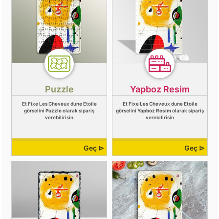
Puzzle
Yapboz Resim
Et Fixe Les Cheveux dune Etoile
Et Fixe Les Cheveux dune Etoile
görselini
Puzzle
olarak sipariş
görselini
Yapboz Resim
olarak sipariş
verebilirisin
verebilirisin
Geç ⊳
Geç ⊳