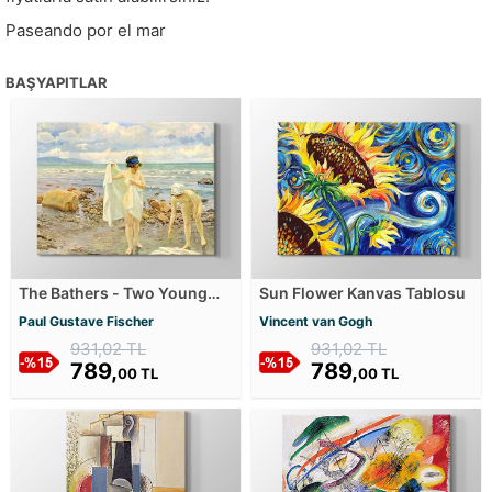
Paseando por el mar
BAŞYAPITLAR
The Bathers - Two Young
Sun Flower Kanvas Tablosu
Women on a Beach Kanvas
Paul Gustave Fischer
Vincent van Gogh
Tablosu
931,02 TL
931,02 TL
789,
789,
00 TL
00 TL