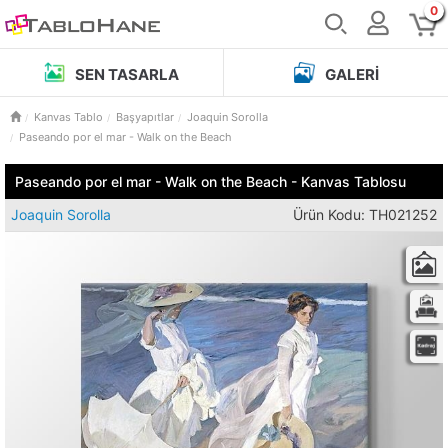
0
SEN TASARLA
GALERI
Kanvas Tablo
Başyapıtlar
Joaquin Sorolla
Paseando por el mar - Walk on the Beach
Paseando por el mar - Walk on the Beach - Kanvas Tablosu
Joaquin Sorolla
Ürün Kodu: TH021252