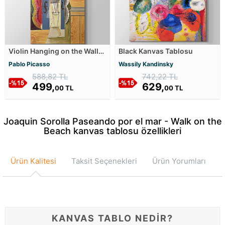
Violin Hanging on the Wall
Black Kanvas Tablosu
Kanvas Tablosu
Pablo Picasso
Wassily Kandinsky
588,82 TL
742,22 TL
499,
629,
00 TL
00 TL
Joaquin Sorolla Paseando por el mar - Walk on the
Beach kanvas tablosu özellikleri
Ürün Kalitesi
Taksit Seçenekleri
Ürün Yorumları
KANVAS TABLO NEDİR?