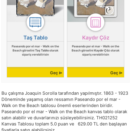
Taş Tablo
Kaydır Çöz
Paseando por el mar - Walk on the
Paseando por el mar - Walk on the
Beach görselini
Taş Tablo
olarak
Beach görselini
Kaydır Çöz
olarak
sipariş verebilirisin
sipariş verebilirisin
Geç ⊳
Geç ⊳
Bu çalışma
Joaquin Sorolla
tarafından yapılmıştır.
1863 - 1923
Döneminde yaşamış olan ressamın Paseando por el mar -
Walk on the Beach tablosu önemli eserlerinden biridir.
Paseando por el mar - Walk on the Beach kanvas tablo olarak
satın alabilir ve duvarlarınızı süsleyebilirsiniz.
TH021252
Kanvas Tablosu toplam
5.0
puan ve
629.00
TL den başlayan
fiyatlarla satın alabilirsiniz.