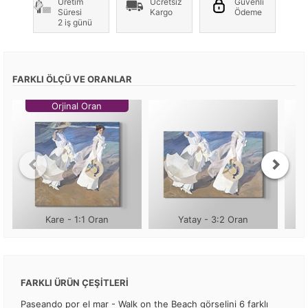
Üretim
Ücretsiz
Güvenli
Süresi
Kargo
Ödeme
2 iş günü
FARKLI ÖLÇÜ VE ORANLAR
Orjinal Oran
Kare - 1:1 Oran
Yatay - 3:2 Oran
FARKLI ÜRÜN ÇEŞİTLERİ
Paseando por el mar - Walk on the Beach görselini 6 farklı