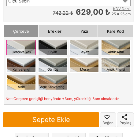
Ölçü Seçin
KDV Dahil
629,00 ₺
742,22 ₺
25 x 25 cm
Çerçeve
Efekler
Yazı
Kare Kod
Çerçeve Yok
Siyah
Beyaz
Antik Altın
Kahverengi
Gümüş
Meşe
Antik Fildişi
Altın
Açık Kahverengi
Not: Çerçeve genişliği her yönde +3cm, yüksekliği 3cm olmaktadır
Sepete Ekle
Beğen
Paylaş