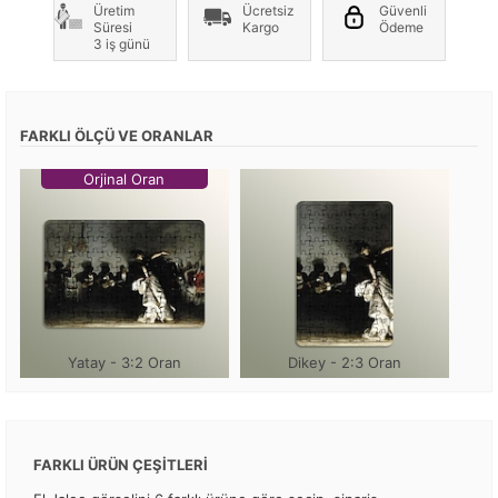
Üretim
Ücretsiz
Güvenli
Süresi
Kargo
Ödeme
3 iş günü
FARKLI ÖLÇÜ VE ORANLAR
Orjinal Oran
Yatay - 3:2 Oran
Dikey - 2:3 Oran
FARKLI ÜRÜN ÇEŞİTLERİ