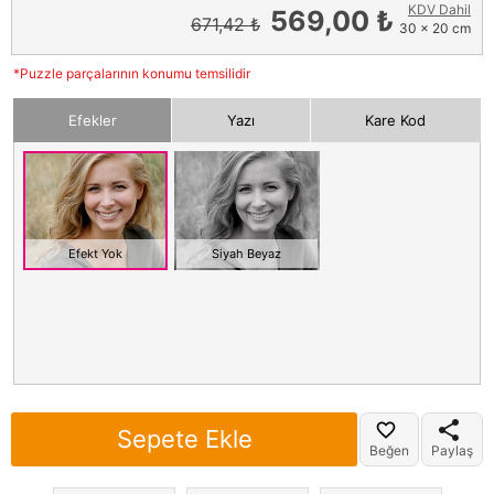
KDV Dahil
569,00 ₺
671,42 ₺
30 x 20 cm
*Puzzle parçalarının konumu temsilidir
Efekler
Yazı
Kare Kod
Efekt Yok
Siyah Beyaz
Sepete Ekle
Beğen
Paylaş