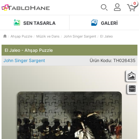
0
SEN TASARLA
GALERI
Ahşap Puzzle
Müzik ve Dans
John Singer Sargent
El Jaleo
El Jaleo - Ahşap Puzzle
John Singer Sargent
Ürün Kodu: TH026435