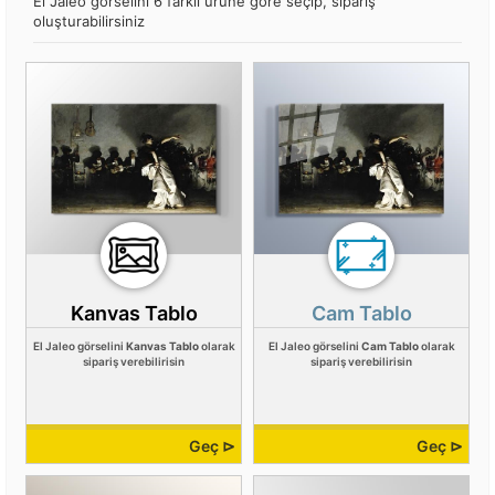
El Jaleo görselini 6 farklı ürüne göre seçip, sipariş
oluşturabilirsiniz
Kanvas Tablo
Cam Tablo
El Jaleo görselini
Kanvas Tablo
olarak
El Jaleo görselini
Cam Tablo
olarak
sipariş verebilirisin
sipariş verebilirisin
Geç ⊳
Geç ⊳