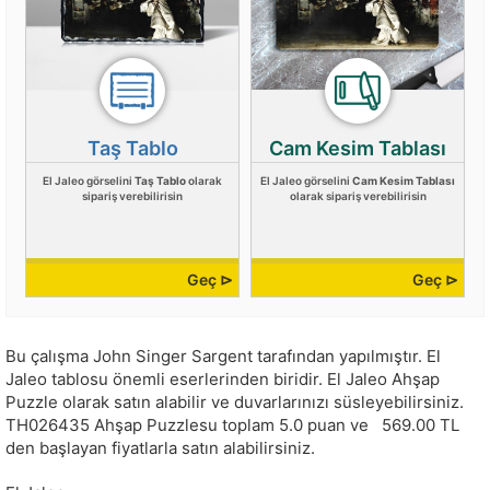
Taş Tablo
Cam Kesim Tablası
El Jaleo görselini
Taş Tablo
olarak
El Jaleo görselini
Cam Kesim Tablası
sipariş verebilirisin
olarak sipariş verebilirisin
Geç ⊳
Geç ⊳
Bu çalışma
John Singer Sargent
tarafından yapılmıştır.
El
Jaleo tablosu önemli eserlerinden biridir. El Jaleo Ahşap
Puzzle olarak satın alabilir ve duvarlarınızı süsleyebilirsiniz.
TH026435
Ahşap Puzzlesu toplam
5.0
puan ve
569.00
TL
den başlayan fiyatlarla satın alabilirsiniz.