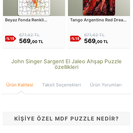
Beyaz Fonda Renkli
Tango Argentino Red Dream
Saksafon Çizimi Ahşap
Ahşap Puzzle
Puzzle
671,42 TL
671,42 TL
569,
569,
00 TL
00 TL
John Singer Sargent El Jaleo Ahşap Puzzle
özellikleri
Ürün Kalitesi
Taksit Seçenekleri
Ürün Yorumları
KİŞİYE ÖZEL MDF PUZZLE NEDİR?