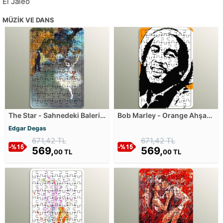
El Jaleo
MÜZIK VE DANS
The Star - Sahnedeki Balerin
Bob Marley - Orange Ahşap
Ahşap Puzzle
Puzzle
Edgar Degas
671,42 TL
671,42 TL
569,
569,
00 TL
00 TL