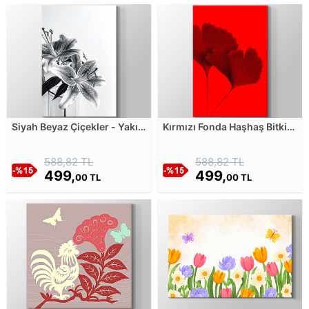
Siyah Beyaz Çiçekler - Yakın
Kırmızı Fonda Haşhaş Bitkisi
Çekim Kanvas Tablosu
Yaprakları Kanvas Tablosu
588,82 TL
588,82 TL
499,
499,
00 TL
00 TL