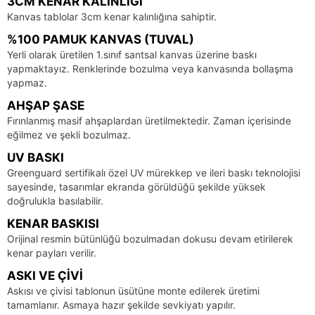
3CM KENAR KALINLIĞI
Kanvas tablolar 3cm kenar kalınlığına sahiptir.
%100 PAMUK KANVAS (TUVAL)
Yerli olarak üretilen 1.sınıf santsal kanvas üzerine baskı
yapmaktayız. Renklerinde bozulma veya kanvasında bollaşma
yapmaz.
AHŞAP ŞASE
Fırınlanmış masif ahşaplardan üretilmektedir. Zaman içerisinde
eğilmez ve şekli bozulmaz.
UV BASKI
Greenguard sertifikalı özel UV mürekkep ve ileri baskı teknolojisi
sayesinde, tasarımlar ekranda görüldüğü şekilde yüksek
doğrulukla basılabilir.
KENAR BASKISI
Orijinal resmin bütünlüğü bozulmadan dokusu devam etirilerek
kenar payları verilir.
ASKI VE ÇIVI
Askısı ve çivisi tablonun üsütüne monte edilerek üretimi
tamamlanır. Asmaya hazır şekilde sevkiyatı yapılır.