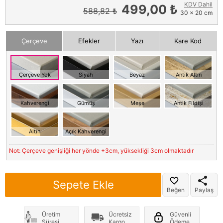
KDV Dahil
499,00 ₺
588,82 ₺
30 x 20 cm
Çerçeve
Efekler
Yazı
Kare Kod
Çerçeve Yok
Siyah
Beyaz
Antik Altın
Kahverengi
Gümüş
Meşe
Antik Fildişi
Altın
Açık Kahverengi
Not: Çerçeve genişliği her yönde +3cm, yüksekliği 3cm olmaktadır
Sepete Ekle
Beğen
Paylaş
Üretim
Ücretsiz
Güvenli
Süresi
Kargo
Ödeme