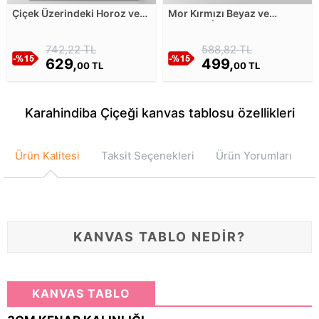
Çiçek Üzerindeki Horoz ve
Mor Kırmızı Beyaz ve
Kelebekler Kanvas Tablosu
Turuncu İlkbahar Çiçekleri -
Sulu Boya Kanvas Tablosu
742,22 TL
588,82 TL
629,
499,
00 TL
00 TL
Karahindiba Çiçeği kanvas tablosu özellikleri
Ürün Kalitesi
Taksit Seçenekleri
Ürün Yorumları
KANVAS TABLO NEDİR?
KANVAS TABLO