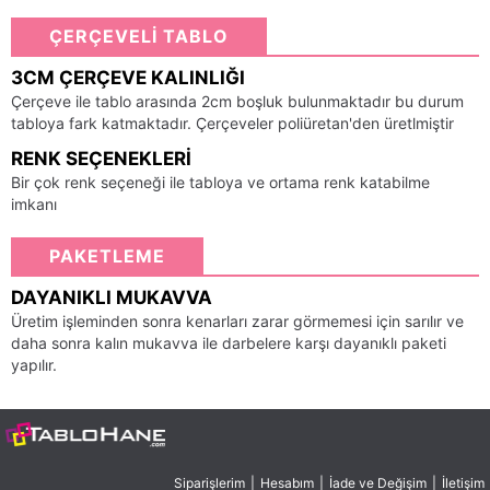
ÇERÇEVELİ TABLO
3CM ÇERÇEVE KALINLIĞI
Çerçeve ile tablo arasında 2cm boşluk bulunmaktadır bu durum
tabloya fark katmaktadır. Çerçeveler poliüretan'den üretlmiştir
RENK SEÇENEKLERI
Bir çok renk seçeneği ile tabloya ve ortama renk katabilme
imkanı
PAKETLEME
DAYANIKLI MUKAVVA
Üretim işleminden sonra kenarları zarar görmemesi için sarılır ve
daha sonra kalın mukavva ile darbelere karşı dayanıklı paketi
yapılır.
Siparişlerim
|
Hesabım
|
İade ve Değişim
|
İletişim