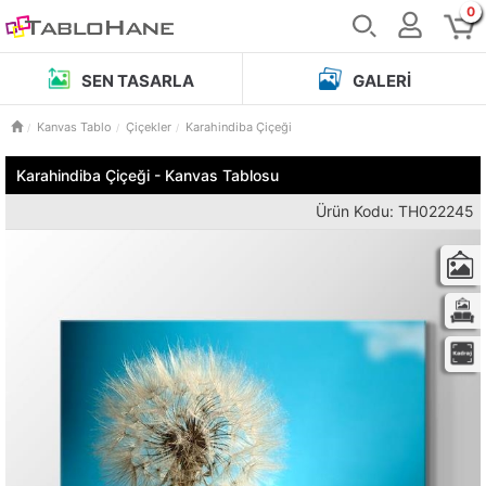
0
SEN TASARLA
GALERI
Kanvas Tablo
Çiçekler
Karahindiba Çiçeği
Karahindiba Çiçeği - Kanvas Tablosu
Ürün Kodu: TH022245