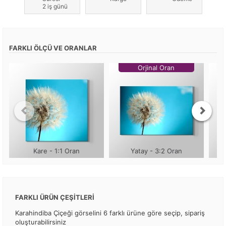
2 iş günü
FARKLI ÖLÇÜ VE ORANLAR
Orjinal Oran
Kare - 1:1 Oran
Yatay - 3:2 Oran
FARKLI ÜRÜN ÇEŞİTLERİ
Karahindiba Çiçeği görselini 6 farklı ürüne göre seçip, sipariş
oluşturabilirsiniz