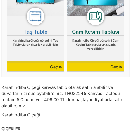
Taş Tablo
Cam Kesim Tablası
Karahindiba Çiçeği görselini
Taş
Karahindiba Çiçeği görselini
Cam
Tablo
olarak sipariş verebilirisin
Kesim Tablası
olarak sipariş
verebilirisin
Geç ⊳
Geç ⊳
Karahindiba Çiçeği kanvas tablo olarak satın alabilir ve
duvarlarınızı süsleyebilirsiniz.
TH022245
Kanvas Tablosu
toplam
5.0
puan ve
499.00
TL den başlayan fiyatlarla satın
alabilirsiniz.
Karahindiba Çiçeği
ÇIÇEKLER