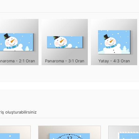
naroma - 2:1 Oran
Panaroma - 3:1 Oran
Yatay - 4:3 Oran
ş oluşturabilirsiniz