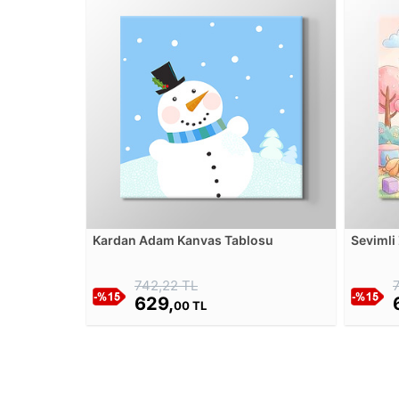
Kardan Adam Kanvas Tablosu
Sevimli
Tablos
742,22 TL
629,
00 TL