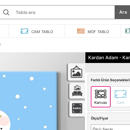
Ara
O
CAM
TABLO
MDF
TABLO
m
Kardan Adam - Ka
Farklı Ürün Seçenekleri
Kanvas
Cam
Ölçü/Fiyat
Ölçü Seçin