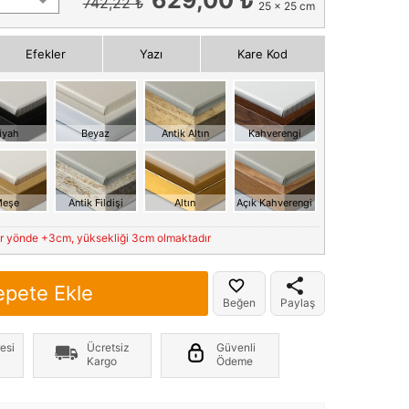
742,22 ₺
25 x 25 cm
Efekler
Yazı
Kare Kod
iyah
Beyaz
Antik Altın
Kahverengi
eşe
Antik Fildişi
Altın
Açık Kahverengi
er yönde +3cm, yüksekliği 3cm olmaktadır
epete Ekle
Beğen
Paylaş
esi
Ücretsiz
Güvenli
Kargo
Ödeme