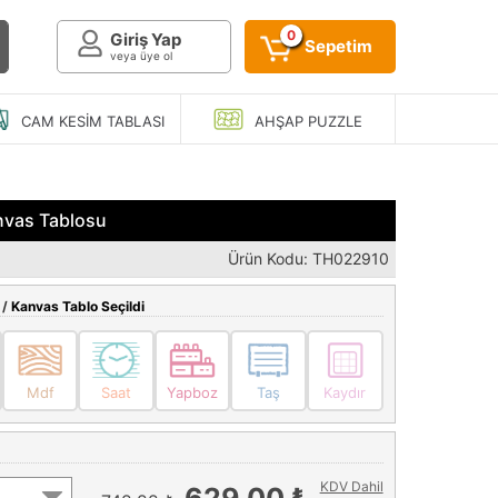
0
Giriş Yap
Sepetim
veya üye ol
CAM KESIM
TABLASI
AHŞAP
PUZZLE
nvas Tablosu
Ürün Kodu: TH022910
 /
Kanvas Tablo Seçildi
Mdf
Saat
Yapboz
Taş
Kaydır
KDV Dahil
629,00 ₺