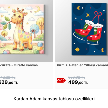
 Zürafa - Giraffe Kanvas
Kırmızı Patenler Yılbaşı Zaman
u
Tablosu
742,22 TL
588,82 TL
629,
499,
00 TL
00 TL
Kardan Adam kanvas tablosu özellikleri