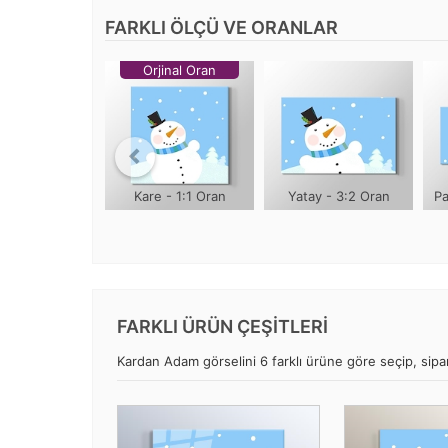
FARKLI ÖLÇÜ VE ORANLAR
Orjinal Oran
Kare - 1:1 Oran
Yatay - 3:2 Oran
Pa
FARKLI ÜRÜN ÇEŞİTLERİ
Kardan Adam görselini 6 farklı ürüne göre seçip, sipari