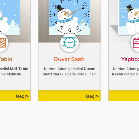
Tablo
Duvar Saati
Yapbo
selini
Mdf Tablo
Kardan Adam görselini
Duvar
Kardan Adam g
 verebilirisin
Saati
olarak sipariş verebilirisin
Resim
olarak si
Geç ⊳
Geç ⊳