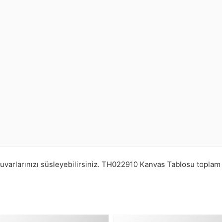
varlarınızı süsleyebilirsiniz.
TH022910
Kanvas Tablosu topla