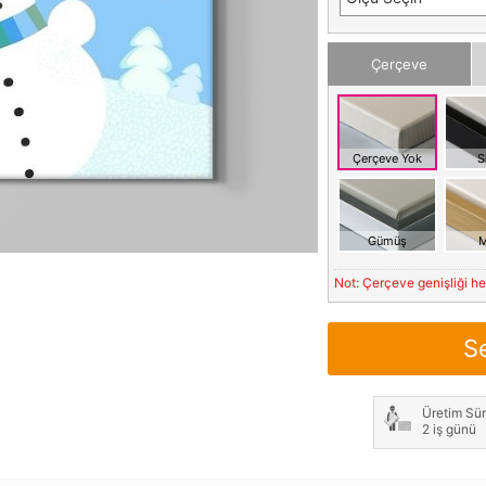
Çerçeve
Çerçeve Yok
S
Gümüş
M
Not: Çerçeve genişliği h
S
Üretim Sür
2 iş günü