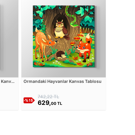
ı Kanvas
Ormandaki Hayvanlar Kanvas Tablosu
742,22 TL
629,
00 TL