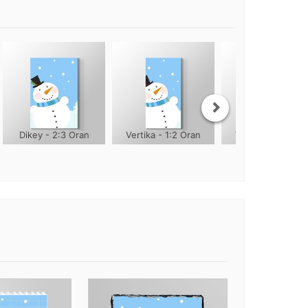
Dikey - 2:3 Oran
Vertika - 1:2 Oran
Vertika - 1:3 Ora