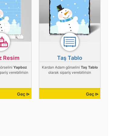
z Resim
Taş Tablo
örselini
Yapboz
Kardan Adam görselini
Taş Tablo
pariş verebilirisin
olarak sipariş verebilirisin
Geç ⊳
Geç ⊳