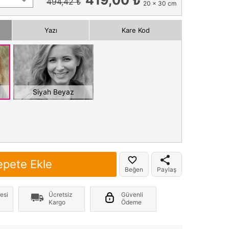
494,42 ₺
20 x 30 cm
Yazı
Kare Kod
Siyah Beyaz
epete Ekle
Beğen
Paylaş
esi
Ücretsiz
Güvenli
Kargo
Ödeme