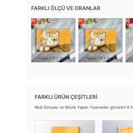
FARKLI ÖLÇÜ VE ORANLAR
Yatay - 3:2 Oran
Yatay - 4:3 Oran
FARKLI ÜRÜN ÇEŞİTLERİ
Kedi Dünyası ve Müzik Yapan Yiyecekler görselini 6 far