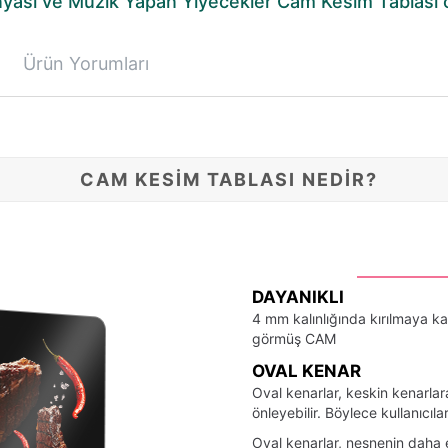
yası ve Müzik Yapan Yiyecekler Cam Kesim Tablası öz
Ürün Yorumları
CAM KESİM TABLASI NEDİR?
DAYANIKLI
4 mm kalınlığında kırılmaya ka
görmüş CAM
OVAL KENAR
Oval kenarlar, keskin kenarlar
önleyebilir. Böylece kullanıcıla
Oval kenarlar, nesnenin daha e