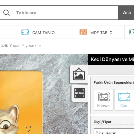
Ara
O
CAM
TABLO
MDF
TABLO
üzik Yapan Yiyecekler
Kedi Dünyası ve Mü
Farklı Ürün Seçenekleri
Kanvas
Cam
Ölçü/Fiyat
Ölçü Seçin