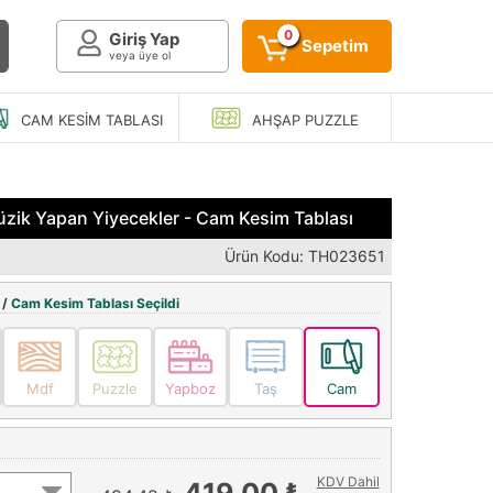
0
Giriş Yap
Sepetim
veya üye ol
CAM KESIM
TABLASI
AHŞAP
PUZZLE
zik Yapan Yiyecekler - Cam Kesim Tablası
Ürün Kodu: TH023651
 /
Cam Kesim Tablası Seçildi
Mdf
Puzzle
Yapboz
Taş
Cam
KDV Dahil
419,00 ₺