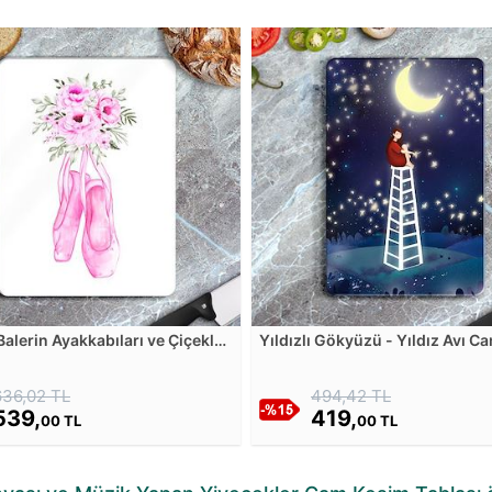
alerin Ayakkabıları ve Çiçekler
Yıldızlı Gökyüzü - Yıldız Avı C
 Kesim Tablası
Tablası
636,02 TL
494,42 TL
539,
419,
00 TL
00 TL