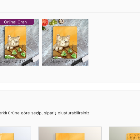
Orjinal Oran
Dikey - 2:3 Oran
Dikey - 3:4 Oran
klı ürüne göre seçip, sipariş oluşturabilirsiniz