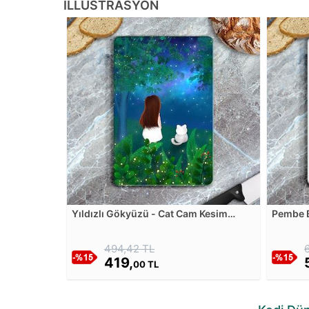
İLLÜSTRASYON
Yıldızlı Gökyüzü - Cat Cam Kesim
Pembe B
Tablası
- 3 Cam
494,42 TL
419,
00 TL