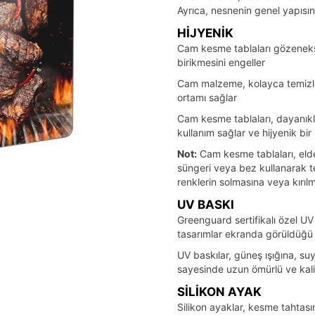
Ayrıca, nesnenin genel yapısın
HIJYENIK
Cam kesme tablaları gözeneks
birikmesini engeller
Cam malzeme, kolayca temizlen
ortamı sağlar
Cam kesme tablaları, dayanıklı
kullanım sağlar ve hijyenik bi
Not:
Cam kesme tablaları, elde
süngeri veya bez kullanarak t
renklerin solmasına veya kırılm
UV BASKI
Greenguard sertifikalı özel UV
tasarımlar ekranda görüldüğü ş
UV baskılar, güneş ışığına, suya
sayesinde uzun ömürlü ve kalite
SILIKON AYAK
Silikon ayaklar, kesme tahtası