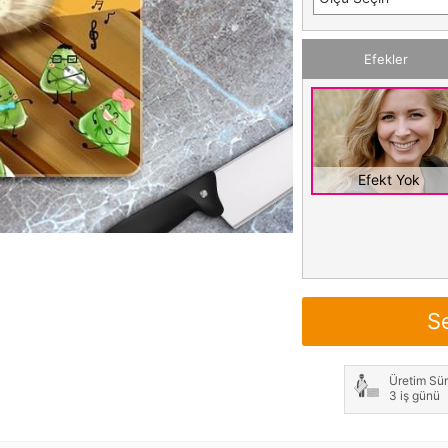
Efekler
Efekt Yok
S
Üretim Sür
3 iş günü