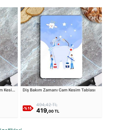
am Kesim
Diş Bakım Zamanı Cam Kesim Tablası
494,42 TL
419,
00 TL