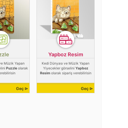
zzle
Yapboz Resim
ve Müzik Yapan
Kedi Dünyası ve Müzik Yapan
lini
Puzzle
olarak
Yiyecekler görselini
Yapboz
erebilirisin
Resim
olarak sipariş verebilirisin
Geç ⊳
Geç ⊳