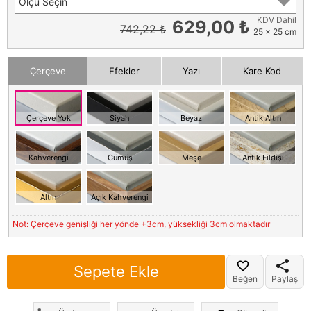
Ölçü Seçin
KDV Dahil
629,00 ₺
742,22 ₺
25 x 25 cm
Çerçeve
Efekler
Yazı
Kare Kod
Çerçeve Yok
Siyah
Beyaz
Antik Altın
Kahverengi
Gümüş
Meşe
Antik Fildişi
Altın
Açık Kahverengi
Not: Çerçeve genişliği her yönde +3cm, yüksekliği 3cm olmaktadır
Sepete Ekle
Beğen
Paylaş