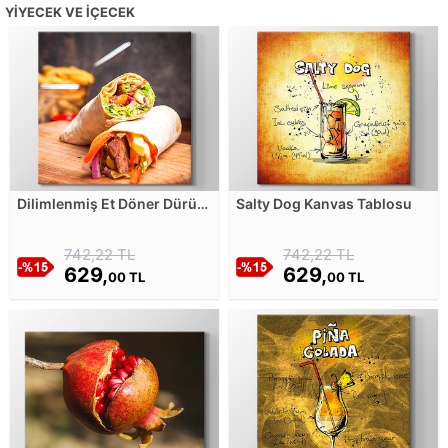
YIYECEK VE İÇECEK
Dilimlenmiş Et Döner Dürüm
Salty Dog Kanvas Tablosu
- Yakın Çekim Kanvas
Tablosu
742,22 TL
742,22 TL
629,
629,
00 TL
00 TL