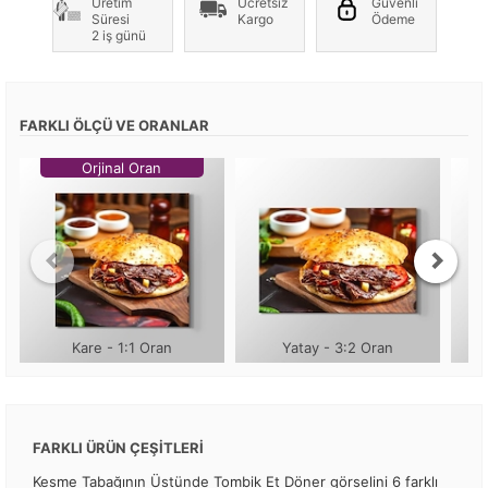
Üretim
Ücretsiz
Güvenli
Süresi
Kargo
Ödeme
2 iş günü
FARKLI ÖLÇÜ VE ORANLAR
Orjinal Oran
Kare - 1:1 Oran
Yatay - 3:2 Oran
FARKLI ÜRÜN ÇEŞİTLERİ
Kesme Tabağının Üstünde Tombik Et Döner görselini 6 farklı