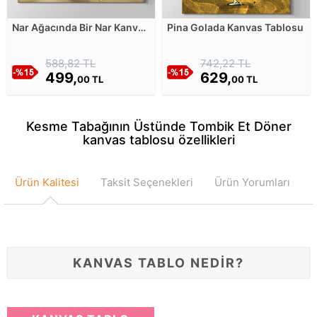
Nar Ağacında Bir Nar Kanvas
Pina Golada Kanvas Tablosu
Tablosu
588,82 TL
742,22 TL
499,
629,
00 TL
00 TL
Kesme Tabağının Üstünde Tombik Et Döner
kanvas tablosu özellikleri
Ürün Kalitesi
Taksit Seçenekleri
Ürün Yorumları
KANVAS TABLO NEDİR?