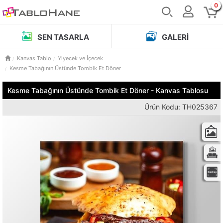
0
SEN TASARLA
GALERI
Kanvas Tablo
Yiyecek ve İçecek
Kesme Tabağının Üstünde Tombik Et Döner
Kesme Tabağının Üstünde Tombik Et Döner - Kanvas Tablosu
Ürün Kodu: TH025367