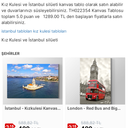
Kız Kulesi ve İstanbul silüeti kanvas tablo olarak satın alabilir
ve duvarlarınızı süsleyebilirsiniz.
TH022354
Kanvas Tablosu
toplam
5.0
puan ve
1289.00
TL den başlayan fiyatlarla satın
alabilirsiniz.
istanbul tabloları
kız kulesi tabloları
Kız Kulesi ve İstanbul silüeti
ŞEHIRLER
İstanbul - Kızkulesi Kanvas
London - Red Bus and Big
Tablosu
Ben Kanvas Tablosu
588,82 TL
588,82 TL