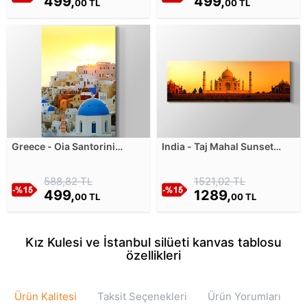
499,
499,
00 TL
00 TL
Greece - Oia Santorini
India - Taj Mahal Sunset
Kanvas Tablosu
Kanvas Tablosu
588,82 TL
1521,02 TL
499,
1289,
00 TL
00 TL
Kız Kulesi ve İstanbul silüeti kanvas tablosu
özellikleri
Ürün Kalitesi
Taksit Seçenekleri
Ürün Yorumları