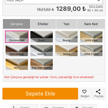
KDV Dahil
1289,00 ₺
1521,02 ₺
90 x 30 cm
Çerçeve
Efekler
Yazı
Kare Kod
Çerçeve Yok
Siyah
Beyaz
Antik Altın
Kahverengi
Gümüş
Meşe
Antik Fildişi
Altın
Açık Kahverengi
Not: Çerçeve genişliği her yönde +3cm, yüksekliği 3cm olmaktadır
Sepete Ekle
Beğen
Paylaş
Üretim
Ücretsiz
Güvenli