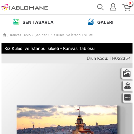
0
SEN TASARLA
GALERI
Kanvas Tablo
Şehirler
Kız Kulesi ve İstanbul silüeti
Kız Kulesi ve İstanbul silüeti - Kanvas Tablosu
Ürün Kodu: TH022354